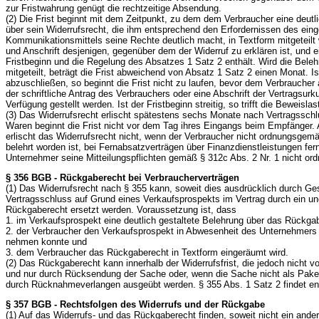
zur Fristwahrung genügt die rechtzeitige Absendung.
(2) Die Frist beginnt mit dem Zeitpunkt, zu dem dem Verbraucher eine deutl
über sein Widerrufsrecht, die ihm entsprechend den Erfordernissen des ein
Kommunikationsmittels seine Rechte deutlich macht, in Textform mitgeteilt
und Anschrift desjenigen, gegenüber dem der Widerruf zu erklären ist, und 
Fristbeginn und die Regelung des Absatzes 1 Satz 2 enthält. Wird die Bele
mitgeteilt, beträgt die Frist abweichend von Absatz 1 Satz 2 einen Monat. Ist
abzuschließen, so beginnt die Frist nicht zu laufen, bevor dem Verbraucher
der schriftliche Antrag des Verbrauchers oder eine Abschrift der Vertragsur
Verfügung gestellt werden. Ist der Fristbeginn streitig, so trifft die Beweisl
(3) Das Widerrufsrecht erlischt spätestens sechs Monate nach Vertragsschl
Waren beginnt die Frist nicht vor dem Tag ihres Eingangs beim Empfänger.
erlischt das Widerrufsrecht nicht, wenn der Verbraucher nicht ordnungsgemä
belehrt worden ist, bei Fernabsatzverträgen über Finanzdienstleistungen fer
Unternehmer seine Mitteilungspflichten gemäß § 312c Abs. 2 Nr. 1 nicht ord
§ 356 BGB - Rückgaberecht bei Verbraucherverträgen
(1) Das Widerrufsrecht nach § 355 kann, soweit dies ausdrücklich durch Ge
Vertragsschluss auf Grund eines Verkaufsprospekts im Vertrag durch ein u
Rückgaberecht ersetzt werden. Voraussetzung ist, dass
1. im Verkaufsprospekt eine deutlich gestaltete Belehrung über das Rückgab
2. der Verbraucher den Verkaufsprospekt in Abwesenheit des Unternehmers
nehmen konnte und
3. dem Verbraucher das Rückgaberecht in Textform eingeräumt wird.
(2) Das Rückgaberecht kann innerhalb der Widerrufsfrist, die jedoch nicht vo
und nur durch Rücksendung der Sache oder, wenn die Sache nicht als Pake
durch Rücknahmeverlangen ausgeübt werden. § 355 Abs. 1 Satz 2 findet 
§ 357 BGB - Rechtsfolgen des Widerrufs und der Rückgabe
(1) Auf das Widerrufs- und das Rückgaberecht finden, soweit nicht ein ander