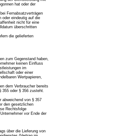
egonnen hat oder der
t bei Fernabsatzverträgen
 oder eindeutig auf die
ffenheit nicht für eine
lldatum überschritten
ern die gelieferten
ungen zum Gegenstand haben,
ernehmer keinen Einfluss
nstleistungen im
llschaft oder einer
ndelbaren Wertpapieren,
enen dem Verbraucher bereits
§ 355 oder § 356 zusteht.
er abweichend von § 357
er den gesetzlichen
iese Rechtsfolge
r Unternehmer vor Ende der
gs über die Lieferung von
endienstes (Vertrag im