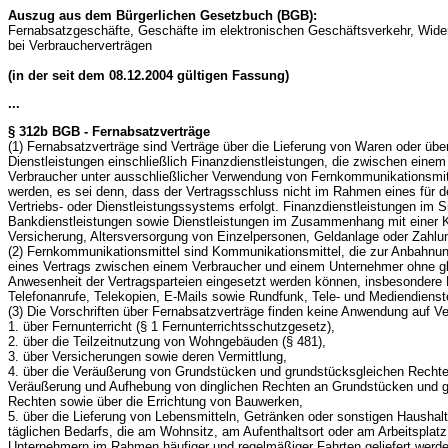
Auszug aus dem Bürgerlichen Gesetzbuch (BGB):
Fernabsatzgeschäfte, Geschäfte im elektronischen Geschäftsverkehr, Wide
bei Verbraucherverträgen
(in der seit dem 08.12.2004 gültigen Fassung)
...
§ 312b BGB - Fernabsatzverträge
(1) Fernabsatzverträge sind Verträge über die Lieferung von Waren oder übe
Dienstleistungen einschließlich Finanzdienstleistungen, die zwischen ein
Verbraucher unter ausschließlicher Verwendung von Fernkommunikationsmi
werden, es sei denn, dass der Vertragsschluss nicht im Rahmen eines für d
Vertriebs- oder Dienstleistungssystems erfolgt. Finanzdienstleistungen im 
Bankdienstleistungen sowie Dienstleistungen im Zusammenhang mit einer 
Versicherung, Altersversorgung von Einzelpersonen, Geldanlage oder Zahlu
(2) Fernkommunikationsmittel sind Kommunikationsmittel, die zur Anbahnu
eines Vertrags zwischen einem Verbraucher und einem Unternehmer ohne gle
Anwesenheit der Vertragsparteien eingesetzt werden können, insbesondere B
Telefonanrufe, Telekopien, E-Mails sowie Rundfunk, Tele- und Mediendienst
(3) Die Vorschriften über Fernabsatzverträge finden keine Anwendung auf Ve
1. über Fernunterricht (§ 1 Fernunterrichtsschutzgesetz),
2. über die Teilzeitnutzung von Wohngebäuden (§ 481),
3. über Versicherungen sowie deren Vermittlung,
4. über die Veräußerung von Grundstücken und grundstücksgleichen Rechte
Veräußerung und Aufhebung von dinglichen Rechten an Grundstücken und g
Rechten sowie über die Errichtung von Bauwerken,
5. über die Lieferung von Lebensmitteln, Getränken oder sonstigen Hausha
täglichen Bedarfs, die am Wohnsitz, am Aufenthaltsort oder am Arbeitsplat
Unternehmern im Rahmen häufiger und regelmäßiger Fahrten geliefert werde