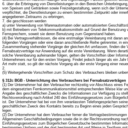
6. über die Erbringung von Dienstleistungen in den Bereichen Unterbringung
von Speisen und Getränken sowie Freizeitgestaltung, wenn sich der Untern
verpflichtet, die Dienstleistungen zu einem bestimmten Zeitpunkt oder inne
angegebenen Zeitraums zu erbringen,
7. die geschlossen werden
a) unter Verwendung von Warenautomaten oder automatisierten Geschäfts
b) mit Betreibern von Telekommunikationsmitteln auf Grund der Benutzung v
Fernsprechern, soweit sie deren Benutzung zum Gegenstand haben.
(4) Bei Vertragsverhältnissen, die eine erstmalige Vereinbarung mit daran 
folgenden Vorgängen oder eine daran anschließende Reihe getrennter, in ein
Zusammenhang stehender Vorgänge der gleichen Art umfassen, finden die V
Fernabsatzverträge nur Anwendung auf die erste Vereinbarung. Wenn derart
solche Vereinbarung aufeinander folgen, gelten die Vorschriften über Informa
Unternehmers nur für den ersten Vorgang. Findet jedoch länger als ein Jahr
Art mehr statt, so gilt der nächste Vorgang als der erste Vorgang einer neu
2.
(5) Weitergehende Vorschriften zum Schutz des Verbrauchers bleiben unberü
§ 312c BGB - Unterrichtung des Verbrauchers bei Fernabsatzverträgen
(1) Der Unternehmer hat den Verbraucher rechtzeitig vor Abschluss eines Fe
dem eingesetzten Fernkommunikationsmittel entsprechenden Weise klar und
Angabe des geschäftlichen Zwecks die Informationen zur Verfügung zu stellen
Rechtsverordnung nach Artikel 240 des Einführungsgesetzes zum Bürgerli
ist. Der Unternehmer hat bei von ihm veranlassten Telefongesprächen seine 
geschäftlichen Zweck des Kontakts bereits zu Beginn eines jeden Gespräch
legen.
(2) Der Unternehmer hat dem Verbraucher ferner die Vertragsbestimmungen e
Allgemeinen Geschäftsbedingungen sowie die in der Rechtsverordnung nach
Einführungsgesetzes zum Bürgerlichen Gesetzbuche bestimmten Informatio
bestimmten Umfang und der dort bestimmten Art und Weise in Textform mitz