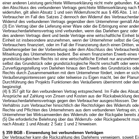
einer anderen Leistung gerichtete Willenserklärung nicht mehr gebunden. Ka
den Abschluss des verbundenen Vertrags gerichtete Willenserklärung nach 
widerrufen, gilt allein Absatz 1 und sein Widerrufsrecht aus § 495 Abs. 1 ist
Verbraucher im Fall des Satzes 2 dennoch den Widerruf des Verbraucherdarle
Widerruf des verbundenen Vertrags gegenüber dem Unternehmer gemäß Abs
(3) Ein Vertrag über die Lieferung einer Ware oder die Erbringung einer ande
Verbraucherdarlehensvertrag sind verbunden, wenn das Darlehen ganz oder t
des anderen Vertrags dient und beide Verträge eine wirtschaftliche Einheit bi
Einheit ist insbesondere anzunehmen, wenn der Unternehmer selbst die Ge
Verbrauchers finanziert, oder im Fall der Finanzierung durch einen Dritten, 
Darlehensgeber bei der Vorbereitung oder dem Abschluss des Verbraucherda
Mitwirkung des Unternehmers bedient. Bei einem finanzierten Erwerb eines
grundstücksgleichen Rechts ist eine wirtschaftliche Einheit nur anzunehme
selbst das Grundstück oder grundstücksgleiche Recht verschafft oder wenn 
Zurverfügungstellung von Darlehen hinaus den Erwerb des Grundstücks ode
Rechts durch Zusammenwirken mit dem Unternehmer fördert, indem er sic
Veräußerungsinteressen ganz oder teilweise zu Eigen macht, bei der Planu
Durchführung des Projekts Funktionen des Veräußerers übernimmt oder den 
begünstigt.
(4) § 357 gilt für den verbundenen Vertrag entsprechend. Im Falle des Absa
Ansprüche auf Zahlung von Zinsen und Kosten aus der Rückabwicklung de
Verbraucherdarlehensvertrags gegen den Verbraucher ausgeschlossen. Der D
Verhältnis zum Verbraucher hinsichtlich der Rechtsfolgen des Widerrufs ode
Rechte und Pflichten des Unternehmers aus dem verbundenen Vertrag ein,
Unternehmer bei Wirksamwerden des Widerrufs oder der Rückgabe bereits z
(5) Die erforderliche Belehrung über das Widerrufs- oder Rückgaberecht mu
nach Absatz 1 und Absatz 2 Satz 1 und 2 hinweisen.
§ 359 BGB - Einwendung bei verbundenen Verträgen
Der Verbraucher kann die Rückzahlung des Darlehens verweigern, soweit 