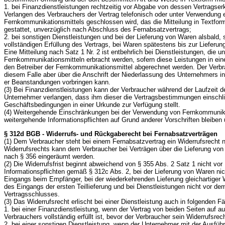
1. bei Finanzdienstleistungen rechtzeitig vor Abgabe von dessen Vertragser
Verlangen des Verbrauchers der Vertrag telefonisch oder unter Verwendung 
Fernkommunikationsmittels geschlossen wird, das die Mitteilung in Textform
gestattet, unverzüglich nach Abschluss des Fernabsatzvertrags;
2. bei sonstigen Dienstleistungen und bei der Lieferung von Waren alsbald, 
vollständigen Erfüllung des Vertrags, bei Waren spätestens bis zur Lieferun
Eine Mitteilung nach Satz 1 Nr. 2 ist entbehrlich bei Dienstleistungen, die u
Fernkommunikationsmitteln erbracht werden, sofern diese Leistungen in ein
den Betreiber der Fernkommunikationsmittel abgerechnet werden. Der Verbr
diesem Falle aber über die Anschrift der Niederlassung des Unternehmers in
er Beanstandungen vorbringen kann.
(3) Bei Finanzdienstleistungen kann der Verbraucher während der Laufzeit d
Unternehmer verlangen, dass ihm dieser die Vertragsbestimmungen einschli
Geschäftsbedingungen in einer Urkunde zur Verfügung stellt.
(4) Weitergehende Einschränkungen bei der Verwendung von Fernkommunika
weitergehende Informationspflichten auf Grund anderer Vorschriften bleiben 
§ 312d BGB - Widerrufs- und Rückgaberecht bei Fernabsatzverträgen
(1) Dem Verbraucher steht bei einem Fernabsatzvertrag ein Widerrufsrecht 
Widerrufsrechts kann dem Verbraucher bei Verträgen über die Lieferung vo
nach § 356 eingeräumt werden.
(2) Die Widerrufsfrist beginnt abweichend von § 355 Abs. 2 Satz 1 nicht vor 
Informationspflichten gemäß § 312c Abs. 2, bei der Lieferung von Waren ni
Eingangs beim Empfänger, bei der wiederkehrenden Lieferung gleichartiger
des Eingangs der ersten Teillieferung und bei Dienstleistungen nicht vor d
Vertragsschlusses.
(3) Das Widerrufsrecht erlischt bei einer Dienstleistung auch in folgenden Fä
1. bei einer Finanzdienstleistung, wenn der Vertrag von beiden Seiten auf
Verbrauchers vollständig erfüllt ist, bevor der Verbraucher sein Widerrufsrec
2. bei einer sonstigen Dienstleistung, wenn der Unternehmer mit der Ausführ