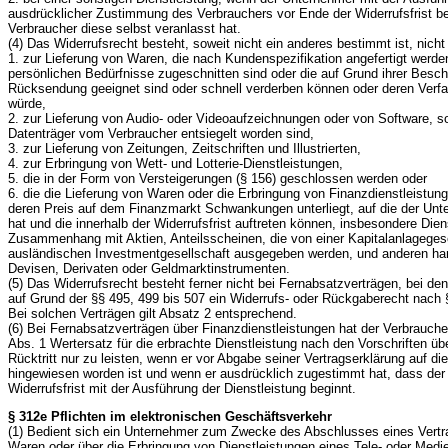
ausdrücklicher Zustimmung des Verbrauchers vor Ende der Widerrufsfrist b
Verbraucher diese selbst veranlasst hat.
(4) Das Widerrufsrecht besteht, soweit nicht ein anderes bestimmt ist, nich
1. zur Lieferung von Waren, die nach Kundenspezifikation angefertigt werden
persönlichen Bedürfnisse zugeschnitten sind oder die auf Grund ihrer Bescha
Rücksendung geeignet sind oder schnell verderben können oder deren Verfa
würde,
2. zur Lieferung von Audio- oder Videoaufzeichnungen oder von Software, sof
Datenträger vom Verbraucher entsiegelt worden sind,
3. zur Lieferung von Zeitungen, Zeitschriften und Illustrierten,
4. zur Erbringung von Wett- und Lotterie-Dienstleistungen,
5. die in der Form von Versteigerungen (§ 156) geschlossen werden oder
6. die die Lieferung von Waren oder die Erbringung von Finanzdienstleist
deren Preis auf dem Finanzmarkt Schwankungen unterliegt, auf die der Unt
hat und die innerhalb der Widerrufsfrist auftreten können, insbesondere Die
Zusammenhang mit Aktien, Anteilsscheinen, die von einer Kapitalanlagegese
ausländischen Investmentgesellschaft ausgegeben werden, und anderen ha
Devisen, Derivaten oder Geldmarktinstrumenten.
(5) Das Widerrufsrecht besteht ferner nicht bei Fernabsatzverträgen, bei d
auf Grund der §§ 495, 499 bis 507 ein Widerrufs- oder Rückgaberecht nach 
Bei solchen Verträgen gilt Absatz 2 entsprechend.
(6) Bei Fernabsatzverträgen über Finanzdienstleistungen hat der Verbrauch
Abs. 1 Wertersatz für die erbrachte Dienstleistung nach den Vorschriften üb
Rücktritt nur zu leisten, wenn er vor Abgabe seiner Vertragserklärung auf d
hingewiesen worden ist und wenn er ausdrücklich zugestimmt hat, dass de
Widerrufsfrist mit der Ausführung der Dienstleistung beginnt.
§ 312e Pflichten im elektronischen Geschäftsverkehr
(1) Bedient sich ein Unternehmer zum Zwecke des Abschlusses eines Vertra
Waren oder über die Erbringung von Dienstleistungen eines Tele- oder Medi