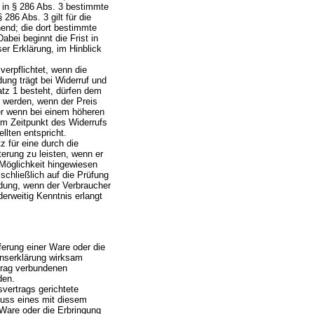
 in § 286 Abs. 3 bestimmte
286 Abs. 3 gilt für die
hend; die dort bestimmte
abei beginnt die Frist in
er Erklärung, im Hinblick
erpflichtet, wenn die
ng trägt bei Widerruf und
tz 1 besteht, dürfen dem
t werden, wenn der Preis
er wenn bei einem höheren
um Zeitpunkt des Widerrufs
llten entspricht.
z für eine durch die
rung zu leisten, wenn er
 Möglichkeit hingewiesen
schließlich auf die Prüfung
ndung, wenn der Verbraucher
erweitig Kenntnis erlangt
ferung einer Ware oder die
enserklärung wirksam
rtrag verbundenen
den.
vertrags gerichtete
luss eines mit diesem
 Ware oder die Erbringung