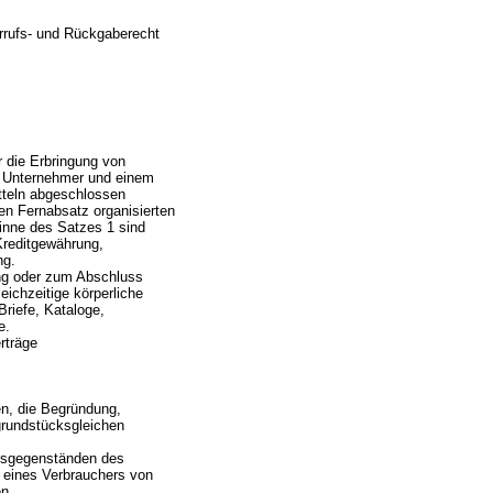
rrufs- und Rückgaberecht
r die Erbringung von
em Unternehmer und einem
tteln abgeschlossen
en Fernabsatz organisierten
Sinne des Satzes 1 sind
Kreditgewährung,
ng.
ng oder zum Abschluss
ichzeitige körperliche
riefe, Kataloge,
e.
rträge
n, die Begründung,
rundstücksgleichen
ltsgegenständen des
z eines Verbrauchers von
n,