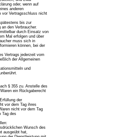
klärung oder, wenn auf
eines anderen
 vor Vertragsschluss nicht
spätestens bis zur
g an den Verbraucher.
nmittelbar durch Einsatz von
em Mal erfolgen und über
aucher muss sich in
formieren können, bei der
es Vertrags jederzeit vom
eßlich der Allgemeinen
tionsmitteln und
unberührt.
nach § 355 zu. Anstelle des
n Waren ein Rückgaberecht
Erfüllung der
cht vor dem Tag ihres
 Waren nicht vor dem Tag
em Tag des
llen:
 ausdrücklichen Wunsch des
ht ausgeübt hat,
ung der Dienstleistung mit