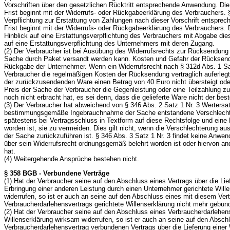
Vorschriften über den gesetzlichen Rücktritt entsprechende Anwendung. Die
Frist beginnt mit der Widerrufs- oder Rückgabeerklärung des Verbrauchers. § 
Verpflichtung zur Erstattung von Zahlungen nach dieser Vorschrift entsprec
Frist beginnt mit der Widerrufs- oder Rückgabeerklärung des Verbrauchers. D
Hinblick auf eine Erstattungsverpflichtung des Verbrauchers mit Abgabe dies
auf eine Erstattungsverpflichtung des Unternehmers mit deren Zugang.
(2) Der Verbraucher ist bei Ausübung des Widerrufsrechts zur Rücksendung v
Sache durch Paket versandt werden kann. Kosten und Gefahr der Rücksendu
Rückgabe der Unternehmer. Wenn ein Widerrufsrecht nach § 312d Abs. 1 Sa
Verbraucher die regelmäßigen Kosten der Rücksendung vertraglich auferleg
der zurückzusendenden Ware einen Betrag von 40 Euro nicht übersteigt od
Preis der Sache der Verbraucher die Gegenleistung oder eine Teilzahlung z
noch nicht erbracht hat, es sei denn, dass die gelieferte Ware nicht der beste
(3) Der Verbraucher hat abweichend von § 346 Abs. 2 Satz 1 Nr. 3 Wertersat
bestimmungsgemäße Ingebrauchnahme der Sache entstandene Verschlechte
spätestens bei Vertragsschluss in Textform auf diese Rechtsfolge und eine
worden ist, sie zu vermeiden. Dies gilt nicht, wenn die Verschlechterung aus
der Sache zurückzuführen ist. § 346 Abs. 3 Satz 1 Nr. 3 findet keine Anwe
über sein Widerrufsrecht ordnungsgemäß belehrt worden ist oder hiervon and
hat.
(4) Weitergehende Ansprüche bestehen nicht.
§ 358 BGB - Verbundene Verträge
(1) Hat der Verbraucher seine auf den Abschluss eines Vertrags über die Lie
Erbringung einer anderen Leistung durch einen Unternehmer gerichtete Will
widerrufen, so ist er auch an seine auf den Abschluss eines mit diesem Ve
Verbraucherdarlehensvertrags gerichtete Willenserklärung nicht mehr gebun
(2) Hat der Verbraucher seine auf den Abschluss eines Verbraucherdarlehens
Willenserklärung wirksam widerrufen, so ist er auch an seine auf den Absch
Verbraucherdarlehensvertrag verbundenen Vertrags über die Lieferung einer