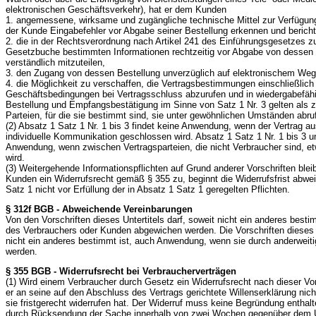
elektronischen Geschäftsverkehr), hat er dem Kunden
1. angemessene, wirksame und zugängliche technische Mittel zur Verfügung 
der Kunde Eingabefehler vor Abgabe seiner Bestellung erkennen und bericht
2. die in der Rechtsverordnung nach Artikel 241 des Einführungsgesetzes z
Gesetzbuche bestimmten Informationen rechtzeitig vor Abgabe von dessen 
verständlich mitzuteilen,
3. den Zugang von dessen Bestellung unverzüglich auf elektronischem Weg
4. die Möglichkeit zu verschaffen, die Vertragsbestimmungen einschließlich
Geschäftsbedingungen bei Vertragsschluss abzurufen und in wiedergabefäh
Bestellung und Empfangsbestätigung im Sinne von Satz 1 Nr. 3 gelten als 
Parteien, für die sie bestimmt sind, sie unter gewöhnlichen Umständen abr
(2) Absatz 1 Satz 1 Nr. 1 bis 3 findet keine Anwendung, wenn der Vertrag au
individuelle Kommunikation geschlossen wird. Absatz 1 Satz 1 Nr. 1 bis 3 u
Anwendung, wenn zwischen Vertragsparteien, die nicht Verbraucher sind, et
wird.
(3) Weitergehende Informationspflichten auf Grund anderer Vorschriften ble
Kunden ein Widerrufsrecht gemäß § 355 zu, beginnt die Widerrufsfrist abwe
Satz 1 nicht vor Erfüllung der in Absatz 1 Satz 1 geregelten Pflichten.
§ 312f BGB - Abweichende Vereinbarungen
Von den Vorschriften dieses Untertitels darf, soweit nicht ein anderes besti
des Verbrauchers oder Kunden abgewichen werden. Die Vorschriften dieses U
nicht ein anderes bestimmt ist, auch Anwendung, wenn sie durch anderwei
werden.
§ 355 BGB - Widerrufsrecht bei Verbraucherverträgen
(1) Wird einem Verbraucher durch Gesetz ein Widerrufsrecht nach dieser Vors
er an seine auf den Abschluss des Vertrags gerichtete Willenserklärung ni
sie fristgerecht widerrufen hat. Der Widerruf muss keine Begründung enthalt
durch Rücksendung der Sache innerhalb von zwei Wochen gegenüber dem U