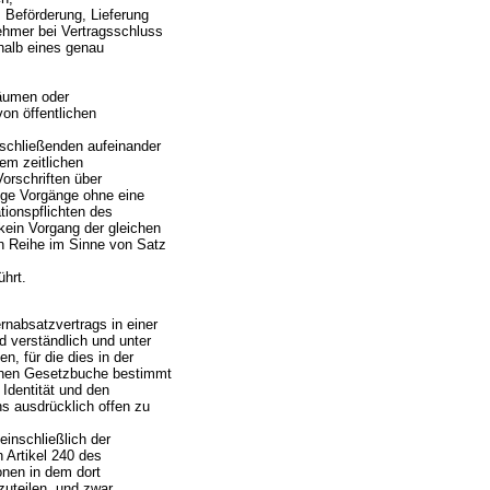
, Beförderung, Lieferung
ehmer bei Vertragsschluss
rhalb eines genau
räumen oder
on öffentlichen
anschließenden aufeinander
em zeitlichen
orschriften über
ige Vorgänge ohne eine
tionspflichten des
 kein Vorgang der gleichen
en Reihe im Sinne von Satz
hrt.
rnabsatzvertrags in einer
 verständlich und unter
, für die dies in der
chen Gesetzbuche bestimmt
Identität und den
s ausdrücklich offen zu
inschließlich der
 Artikel 240 des
nen in dem dort
uteilen, und zwar