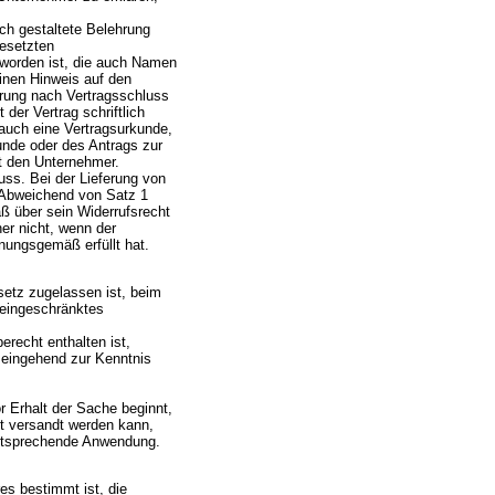
ich gestaltete Belehrung
gesetzten
 worden ist, die auch Namen
einen Hinweis auf den
hrung nach Vertragsschluss
 der Vertrag schriftlich
 auch eine Vertragsurkunde,
kunde oder des Antrags zur
ast den Unternehmer.
uss. Bei der Lieferung von
 Abweichend von Satz 1
ß über sein Widerrufsrecht
ner nicht, wenn der
nungsgemäß erfüllt hat.
setz zugelassen ist, beim
neingeschränktes
erecht enthalten ist,
 eingehend zur Kenntnis
r Erhalt der Sache beginnt,
t versandt werden kann,
entsprechende Anwendung.
es bestimmt ist, die