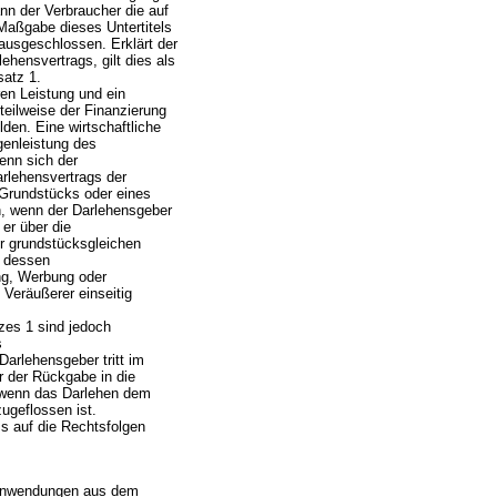
nn der Verbraucher die auf
Maßgabe dieses Untertitels
 ausgeschlossen. Erklärt der
hensvertrags, gilt dies als
atz 1.
ren Leistung und ein
eilweise der Finanzierung
lden. Eine wirtschaftliche
genleistung des
wenn sich der
rlehensvertrags der
 Grundstücks oder eines
n, wenn der Darlehensgeber
er über die
r grundstücksgleichen
h dessen
ng, Werbung oder
Veräußerer einseitig
tzes 1 sind jedoch
s
arlehensgeber tritt im
r der Rückgabe in die
 wenn das Darlehen dem
ugeflossen ist.
ss auf die Rechtsfolgen
Einwendungen aus dem