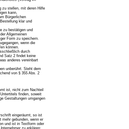
zu stellen, mit deren Hilfe
igen kann,
um Bürgerlichen
Bestellung klar und
e zu bestätigen und
 der Allgemeinen
iger Form zu speichern.
zugegangen, wenn die
ufen können.
sschließlich durch
nd Satz 2 findet keine
was anderes vereinbart
iben unberührt. Steht dem
ichend von § 355 Abs. 2
mmt ist, nicht zum Nachteil
ntertitels finden, soweit
tige Gestaltungen umgangen
chrift eingeräumt, so ist
cht mehr gebunden, wenn er
en und ist in Textform oder
nternehmer zu erklären;