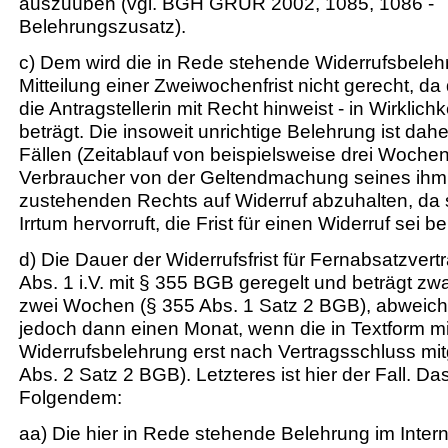
auszuüben (vgl. BGH GRUR 2002, 1085, 1086 -
Belehrungszusatz).
c) Dem wird die in Rede stehende Widerrufsbele
Mitteilung einer Zweiwochenfrist nicht gerecht, da d
die Antragstellerin mit Recht hinweist - in Wirklich
beträgt. Die insoweit unrichtige Belehrung ist dah
Fällen (Zeitablauf von beispielsweise drei Wochen
Verbraucher von der Geltendmachung seines ihm
zustehenden Rechts auf Widerruf abzuhalten, da s
Irrtum hervorruft, die Frist für einen Widerruf sei b
d) Die Dauer der Widerrufsfrist für Fernabsatzvertr
Abs. 1 i.V. mit § 355 BGB geregelt und beträgt zw
zwei Wochen (§ 355 Abs. 1 Satz 2 BGB), abweic
jedoch dann einen Monat, wenn die in Textform mi
Widerrufsbelehrung erst nach Vertragsschluss mitg
Abs. 2 Satz 2 BGB). Letzteres ist hier der Fall. Da
Folgendem:
aa) Die hier in Rede stehende Belehrung im Interne