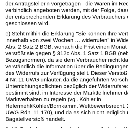
der Antragstellerin vorgetragen - die Waren im Re
verbindlich angeboten werden, mit der Folge, das
der entsprechenden Erklärung des Verbrauchers e
geschlossen wird.
e) Steht mithin die Erklärung "Sie können Ihre Ver
innerhalb von zwei Wochen … widerrufen" in Wid
Abs. 2 Satz 2 BGB, wonach die Frist einen Monat 
verstößt sie gegen § 312c Abs. 1 Satz 1 BGB (ne
Bezugsnormen), da sie dem Verbraucher nicht kla
verständlich die Information über die Bedingung
des Widerrufs zur Verfügung stellt. Dieser Verstoß
4 Nr. 11 UWG unlauter, da die angeführten Vorsch
Unterrichtungspflichten bezüglich der Widerrufsr
bestimmt sind, im Interesse der Marktteilnehmer 
Marktverhalten zu regeln (vgl. Köhler in
Hefermehl/Köhler/Bornkamm, Wettbewerbsrecht, 24
UWG Rdn. 11.170), und da es sich nicht lediglich
Bagatellverstoß handelt.