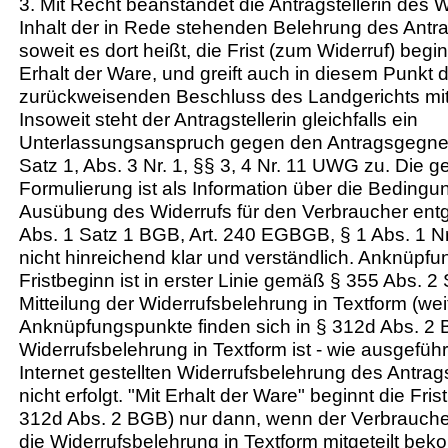
3. Mit Recht beanstandet die Antragstellerin des 
Inhalt der in Rede stehenden Belehrung des Antr
soweit es dort heißt, die Frist (zum Widerruf) begi
Erhalt der Ware, und greift auch in diesem Punkt 
zurückweisenden Beschluss des Landgerichts mit 
Insoweit steht der Antragstellerin gleichfalls ein
Unterlassungsanspruch gegen den Antragsgegner
Satz 1, Abs. 3 Nr. 1, §§ 3, 4 Nr. 11 UWG zu. Die 
Formulierung ist als Information über die Bedingu
Ausübung des Widerrufs für den Verbraucher ent
Abs. 1 Satz 1 BGB, Art. 240 EGBGB, § 1 Abs. 1 N
nicht hinreichend klar und verständlich. Anknüpfu
Fristbeginn ist in erster Linie gemäß § 355 Abs. 2
Mitteilung der Widerrufsbelehrung in Textform (wei
Anknüpfungspunkte finden sich in § 312d Abs. 2 
Widerrufsbelehrung in Textform ist - wie ausgeführt
Internet gestellten Widerrufsbelehrung des Antra
nicht erfolgt. "Mit Erhalt der Ware" beginnt die Fri
312d Abs. 2 BGB) nur dann, wenn der Verbrauche
die Widerrufsbelehrung in Textform mitgeteilt be