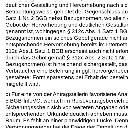
deutlicher Gestaltung und Hervorhebung nach sic
Betrachtungsweise gebietet der Gegenschluss au
Satz 1 Nr. 2 BGB nebst Bezugsnormen, wo allein 
Gebot der Hervorhebung und deutlichen Gestaltu
genannt ist, wohingegen § 312c Abs. 1 Satz 1 B
Bezugsnormen ein solches Gebot gerade nicht anf
entsprechende Hervorhebung bereits im Internetau
312c Abs.1 Satz 1 BGB erscheint auch nicht erfor
durch das Gebot gemäß § 312c Abs. 2 Satz 1 Nr.
Bezugsnormen) ist hinreichend sichergestellt, da
Verbraucher eine Belehrung in ggf. hervorgehoben
gestalteter Form spätestens bei Erhalt der bestel
mitgeteilt wird.
c) Für eine von der Antragstellerin favorisierte Ana
5 BGB-InfoVO, wonach im Reisevertragsbereich e
Sicherungsschein sich von weiteren Angaben oder
entsprechenden Urkunde deutlich abheben muss, i
Raum. Es fehlt an einer planwidrigen Lücke. Den
Verordnungsgeber hat die Frage der Einbettung d