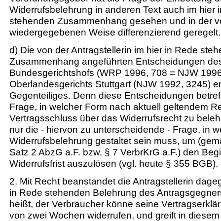
Widerrufsbelehrung in anderen Text auch im hier 
stehenden Zusammenhang gesehen und in der v
wiedergegebenen Weise differenzierend geregelt.
d) Die von der Antragstellerin im hier in Rede ste
Zusammenhang angeführten Entscheidungen de
Bundesgerichtshofs (WRP 1996, 708 = NJW 1996
Oberlandesgerichts Stuttgart (NJW 1992, 3245) e
Gegenteiliges. Denn diese Entscheidungen betreff
Frage, in welcher Form nach aktuell geltendem Re
Vertragsschluss über das Widerrufsrecht zu beleh
nur die - hiervon zu unterscheidende - Frage, in 
Widerrufsbelehrung gestaltet sein muss, um (gem
Satz 2 AbzG a.F. bzw. § 7 VerbrKrG a.F.) den Beg
Widerrufsfrist auszulösen (vgl. heute § 355 BGB).
2. Mit Recht beanstandet die Antragstellerin dage
in Rede stehenden Belehrung des Antragsgegners
heißt, der Verbraucher könne seine Vertragserklä
von zwei Wochen widerrufen, und greift in diese