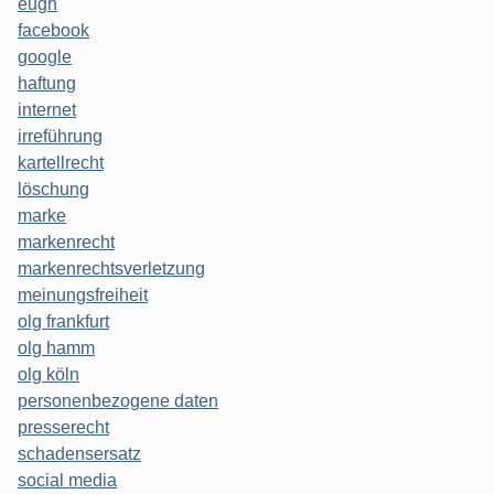
eugh
facebook
google
haftung
internet
irreführung
kartellrecht
löschung
marke
markenrecht
markenrechtsverletzung
meinungsfreiheit
olg frankfurt
olg hamm
olg köln
personenbezogene daten
presserecht
schadensersatz
social media