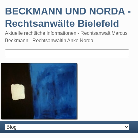
Skip
BECKMANN UND NORDA -
to
content
Rechtsanwälte Bielefeld
Aktuelle rechtliche Informationen - Rechtsanwalt Marcus
Beckmann - Rechtsanwältin Anke Norda