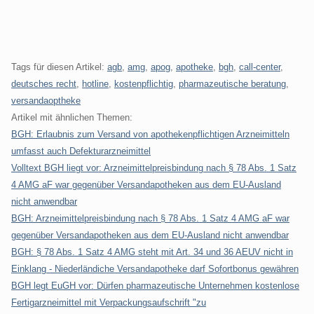
Tags für diesen Artikel:
agb
,
amg
,
apog
,
apotheke
,
bgh
,
call-center
,
deutsches recht
,
hotline
,
kostenpflichtig
,
pharmazeutische beratung
,
versandaoptheke
Artikel mit ähnlichen Themen:
BGH: Erlaubnis zum Versand von apothekenpflichtigen Arzneimitteln
umfasst auch Defekturarzneimittel
Volltext BGH liegt vor: Arzneimittelpreisbindung nach § 78 Abs. 1 Satz
4 AMG aF war gegenüber Versandapotheken aus dem EU-Ausland
nicht anwendbar
BGH: Arzneimittelpreisbindung nach § 78 Abs. 1 Satz 4 AMG aF war
gegenüber Versandapotheken aus dem EU-Ausland nicht anwendbar
BGH: § 78 Abs. 1 Satz 4 AMG steht mit Art. 34 und 36 AEUV nicht in
Einklang - Niederländiche Versandapotheke darf Sofortbonus gewähren
BGH legt EuGH vor: Dürfen pharmazeutische Unternehmen kostenlose
Fertigarzneimittel mit Verpackungsaufschrift "zu