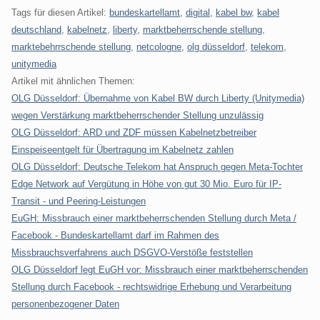
Tags für diesen Artikel:
bundeskartellamt
,
digital
,
kabel bw
,
kabel
deutschland
,
kabelnetz
,
liberty
,
marktbeherrschende stellung
,
marktebehrrschende stellung
,
netcologne
,
olg düsseldorf
,
telekom
,
unitymedia
Artikel mit ähnlichen Themen:
OLG Düsseldorf: Übernahme von Kabel BW durch Liberty (Unitymedia)
wegen Verstärkung marktbeherrschender Stellung unzulässig
OLG Düsseldorf: ARD und ZDF müssen Kabelnetzbetreiber
Einspeiseentgelt für Übertragung im Kabelnetz zahlen
OLG Düsseldorf: Deutsche Telekom hat Anspruch gegen Meta-Tochter
Edge Network auf Vergütung in Höhe von gut 30 Mio. Euro für IP-
Transit - und Peering-Leistungen
EuGH: Missbrauch einer marktbeherrschenden Stellung durch Meta /
Facebook - Bundeskartellamt darf im Rahmen des
Missbrauchsverfahrens auch DSGVO-Verstöße feststellen
OLG Düsseldorf legt EuGH vor: Missbrauch einer marktbeherrschenden
Stellung durch Facebook - rechtswidrige Erhebung und Verarbeitung
personenbezogener Daten