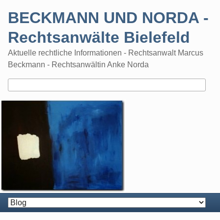
Skip
BECKMANN UND NORDA -
to
content
Rechtsanwälte Bielefeld
Aktuelle rechtliche Informationen - Rechtsanwalt Marcus
Beckmann - Rechtsanwältin Anke Norda