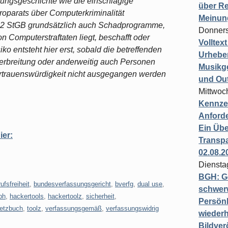
hungsgeschichte wie die einschlägige
über Re
parats über Computerkriminalität
Meinun
. 2 StGB grundsätzlich auch Schadprogramme,
Donners
 Computerstraftaten liegt, beschafft oder
Volltex
ko entsteht hier erst, sobald die betreffenden
Urheber
erbreitung oder anderweitig auch Personen
Musikg
rtrauenswürdigkeit nicht ausgegangen werden
und Ou
Mittwoc
Kennzei
Anford
Ein Übe
ier:
Transpa
02.08.2
Diensta
BGH: G
ufsfreiheit
,
bundesverfassungsgericht
,
bverfg
,
dual use
,
schwer
ph
,
hackertools
,
hackertoolz
,
sicherheit
,
Persönl
setzbuch
,
toolz
,
verfassungsgemäß
,
verfassungswidrig
wiederh
Bildver