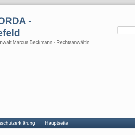
ORDA -
efeld
tsanwalt Marcus Beckmann - Rechtsanwältin
schutzerklärung
Hauptseite