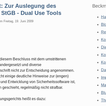
: Zur Auslegung des
Beckm
 StGB - Dual Use Tools
Ha
am
Freitag, 19. Juni 2009
Bl
Re
Ko
Di
Ko
 diesem Beschluss mit dem umstrittenen
Ko
andergesetzt und diverse
Da
chrift nicht zur Entscheidung angenommen.
ht einige deutliche Hinweise zur (engen)
Im
und Entwicklung von Sicherheitssoftware ist,
Ma
on geschieht, regelmäßig nicht strafbar.
Bl
ungsgerichts heißt es dazu:
Th