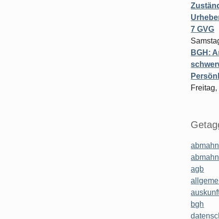
Zuständ
Urheber
7 GVG
Samstag
BGH: A
schwer
Persönl
Freitag,
Getagg
abmahn
abmahn
agb
allgeme
auskunf
bgh
datensc