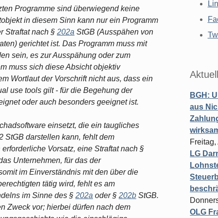
Li
zten Programme sind überwiegend keine
Fa
Tatobjekt in diesem Sinn kann nur ein Programm
 Straftat nach §
202a
StGB (Ausspähen von
Twi
en) gerichtet ist. Das Programm muss mit
orden sein, es zur Ausspähung oder zum
 muss sich diese Absicht objektiv
Aktuel
m Wortlaut der Vorschrift nicht aus, dass ein
l use tools gilt - für die Begehung der
BGH: U
eignet oder auch besonders geeignet ist.
aus Nic
Zahlun
hadsoftware einsetzt, die ein taugliches
wirksa
2 StGB darstellen kann, fehlt dem
Freitag
erforderliche Vorsatz, eine Straftat nach §
LG Darm
das Unternehmen, für das der
Lohnste
somit im Einverständnis mit den über die
Steuerb
echtigten tätig wird, fehlt es am
beschr
delns im Sinne des §
202a
oder §
202b
StGB.
Donners
en Zweck vor; hierbei dürfen nach dem
OLG Fra