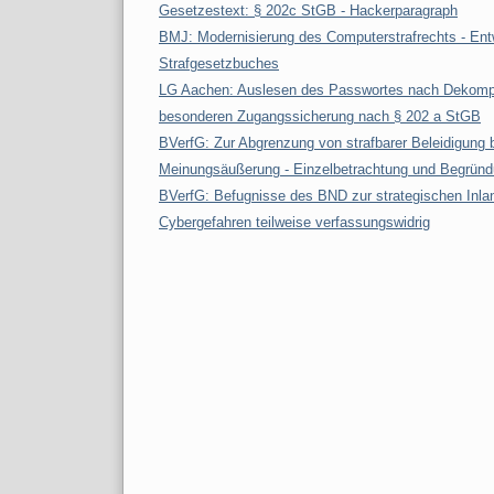
Gesetzestext: § 202c StGB - Hackerparagraph
BMJ: Modernisierung des Computerstrafrechts - Ent
Strafgesetzbuches
LG Aachen: Auslesen des Passwortes nach Dekompil
besonderen Zugangssicherung nach § 202 a StGB
BVerfG: Zur Abgrenzung von strafbarer Beleidigung 
Meinungsäußerung - Einzelbetrachtung und Begründun
BVerfG: Befugnisse des BND zur strategischen Inl
Cybergefahren teilweise verfassungswidrig