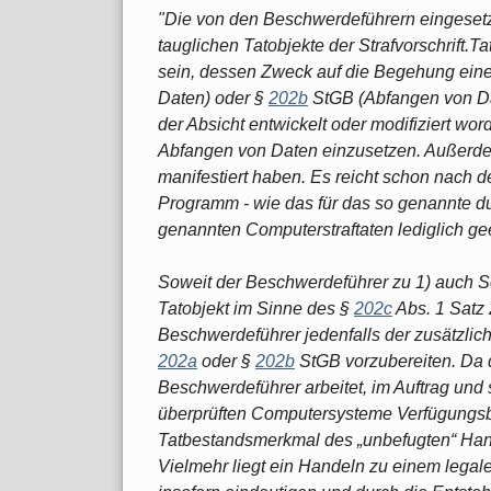
"Die von den Beschwerdeführern eingeset
tauglichen Tatobjekte der Strafvorschrift.
sein, dessen Zweck auf die Begehung einer
Daten) oder §
202b
StGB (Abfangen von Dat
der Absicht entwickelt oder modifiziert w
Abfangen von Daten einzusetzen. Außerdem
manifestiert haben. Es reicht schon nach de
Programm - wie das für das so genannte dua
genannten Computerstraftaten lediglich ge
Soweit der Beschwerdeführer zu 1) auch Sc
Tatobjekt im Sinne des §
202c
Abs. 1 Satz 
Beschwerdeführer jedenfalls der zusätzlich 
202a
oder §
202b
StGB vorzubereiten. Da 
Beschwerdeführer arbeitet, im Auftrag und 
überprüften Computersysteme Verfügungsber
Tatbestandsmerkmal des „unbefugten“ Han
Vielmehr liegt ein Handeln zu einem legal