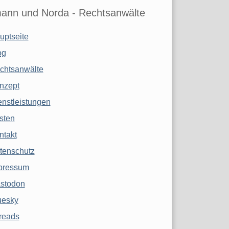
ann und Norda - Rechtsanwälte
uptseite
og
chtsanwälte
nzept
enstleistungen
sten
ntakt
tenschutz
pressum
stodon
uesky
reads