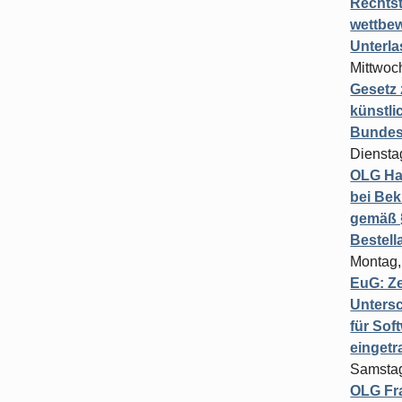
Rechts
wettbew
Unterl
Mittwoch
Gesetz
künstli
Bundesg
Diensta
OLG Ha
bei Bek
gemäß §
Bestel
Montag,
EuG: Z
Untersc
für Sof
einget
Samstag
OLG Fra