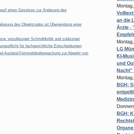
Montag,
wurf eines Gesetzes zur Änderung des
Volltex
an die L
ierung des Objektcodes ist Überwindung einer
Ärzte 
Empfeh
bzw. unzulässiger Schmähkritik und zulässiger
Montag,
gspflicht für fachgerichtliche Entscheidungen
LG Münc
and-Ausland-Fernmeldeüberwachung zur Abwehr von
KI-Mus
und Out
Nacht"
Montag,
BGH: St
entgelt
Medizi
Donners
BGH: K
Rechtst
Organe 