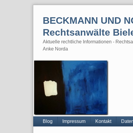
Skip
to
BECKMANN UND N
content
Rechtsanwälte Biel
Aktuelle rechtliche Informationen - Rech
Anke Norda
Blog
Impressum
Kontakt
Daten