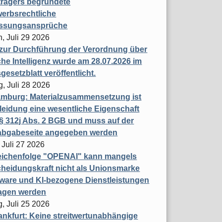
trägers begründete
erbsrechtliche
assungsansprüche
, Juli 29 2026
 zur Durchführung der Verordnung über
che Intelligenz wurde am 28.07.2026 im
esetzblatt veröffentlicht.
g, Juli 28 2026
mburg: Materialzusammensetzung ist
leidung eine wesentliche Eigenschaft
 312j Abs. 2 BGB und muss auf der
labgabeseite angegeben werden
 Juli 27 2026
eichenfolge "OPENAI" kann mangels
heidungskraft nicht als Unionsmarke
tware und KI-bezogene Dienstleistungen
ragen werden
, Juli 25 2026
nkfurt: Keine streitwertunabhängige