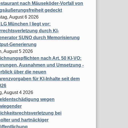
staurant nach Mäuseköder-Vorfall von
gsäußerungsfreiheit gedeckt
tag, August 6 2026
t LG München I liegt vor:
rechtsverletzung durch KI-
enerator SUNO durch Memorisierung
tput-Generierung
h, August 5 2026
chnungspflichten nach Art. 50 KI-VO:
erungen, Ausnahmen und Umsetzung -
rblick über die neuen
renzvorgaben für KI-Inhalte seit dem
026
g, August 4 2026
eldentschädigung wegen
wiegender
ichkeitsrechtsverletzung bei
olter und hartnäckiger
öffentlichung