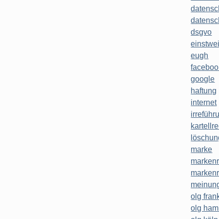
datensc
datensc
dsgvo
einstwe
eugh
faceboo
google
haftung
internet
irreführ
kartellr
löschun
marke
markenr
markenr
meinung
olg frank
olg ha