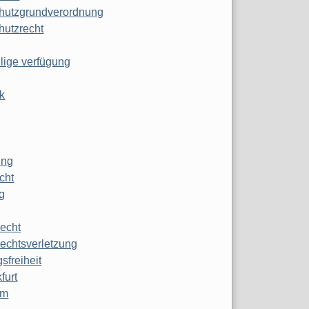
hutzgrundverordnung
hutzrecht
ilige verfügung
k
ung
echt
g
echt
echtsverletzung
sfreiheit
furt
mm