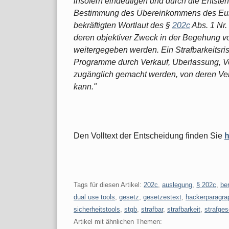
insofern eindeutigen und durch die Entste
Bestimmung des Übereinkommens des Euro
bekräftigten Wortlaut des §
202c
Abs. 1 Nr
deren objektiver Zweck in der Begehung von
weitergegeben werden. Ein Strafbarkeitsrisi
Programme durch Verkauf, Überlassung, V
zugänglich gemacht werden, von deren Ve
kann."
Den Volltext der Entscheidung finden Sie
h
Tags für diesen Artikel:
202c
,
auslegung
,
§ 202c
,
ber
dual use tools
,
gesetz
,
gesetzestext
,
hackerparagra
sicherheitstools
,
stgb
,
strafbar
,
strafbarkeit
,
strafge
Artikel mit ähnlichen Themen: