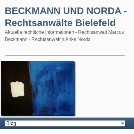
Skip
BECKMANN UND NORDA -
to
content
Rechtsanwälte Bielefeld
Aktuelle rechtliche Informationen - Rechtsanwalt Marcus
Beckmann - Rechtsanwältin Anke Norda