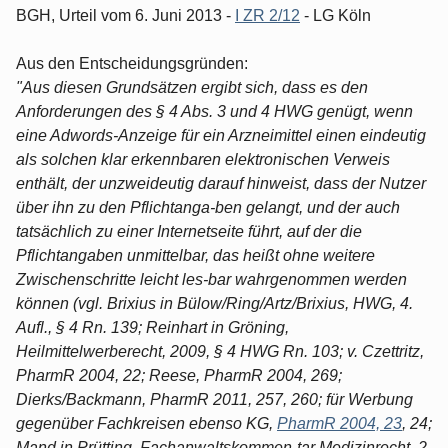
BGH, Urteil vom 6. Juni 2013 -
I ZR 2/12
- LG Köln
Aus den Entscheidungsgründen:
"Aus diesen Grundsätzen ergibt sich, dass es den
Anforderungen des § 4 Abs. 3 und 4 HWG genügt, wenn
eine Adwords-Anzeige für ein Arzneimittel einen eindeutig
als solchen klar erkennbaren elektronischen Verweis
enthält, der unzweideutig darauf hinweist, dass der Nutzer
über ihn zu den Pflichtanga-ben gelangt, und der auch
tatsächlich zu einer Internetseite führt, auf der die
Pflichtangaben unmittelbar, das heißt ohne weitere
Zwischenschritte leicht les-bar wahrgenommen werden
können (vgl. Brixius in Bülow/Ring/Artz/Brixius, HWG, 4.
Aufl., § 4 Rn. 139; Reinhart in Gröning,
Heilmittelwerberecht, 2009, § 4 HWG Rn. 103; v. Czettritz,
PharmR 2004, 22; Reese, PharmR 2004, 269;
Dierks/Backmann, PharmR 2011, 257, 260; für Werbung
gegenüber Fachkreisen ebenso KG,
PharmR 2004, 23
, 24;
Mand in Prütting, Fachanwaltskommen-tar Medizinrecht, 2.