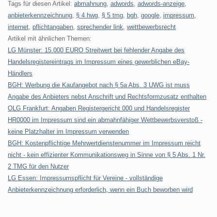
Tags für diesen Artikel:
abmahnung
,
adwords
,
adwords-anzeige
,
anbieterkennzeichnung
,
§ 4 hwg
,
§ 5 tmg
,
bgh
,
google
,
impressum
,
internet
,
pflichtangaben
,
sprechender link
,
wettbewerbsrecht
Artikel mit ähnlichen Themen:
LG Münster: 15.000 EURO Streitwert bei fehlender Angabe des
Handelsregistereintrags im Impressum eines gewerblichen eBay-
Händlers
BGH: Werbung die Kaufangebot nach § 5a Abs. 3 UWG ist muss
Angabe des Anbieters nebst Anschrift und Rechtsformzusatz enthalten
OLG Frankfurt: Angaben Registergericht 000 und Handelsregister
HR0000 im Impressum sind ein abmahnfähiger Wettbewerbsverstoß -
keine Platzhalter im Impressum verwenden
BGH: Kostenpflichtige Mehrwertdienstenummer im Impressum reicht
nicht - kein effizienter Kommunikationsweg in Sinne von § 5 Abs. 1 Nr.
2 TMG für den Nutzer
LG Essen: Impressumspflicht für Vereine - vollständige
Anbieterkennzeichnung erforderlich, wenn ein Buch beworben wird