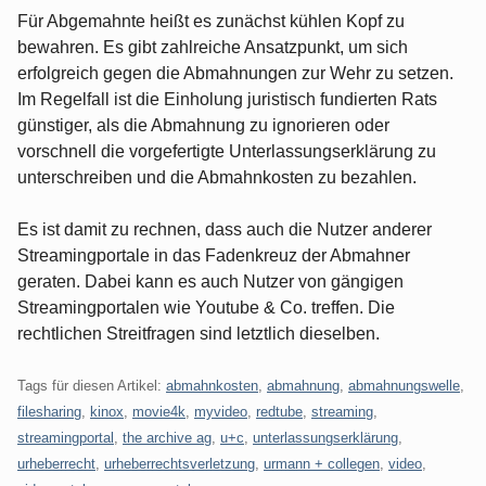
Für Abgemahnte heißt es zunächst kühlen Kopf zu
bewahren. Es gibt zahlreiche Ansatzpunkt, um sich
erfolgreich gegen die Abmahnungen zur Wehr zu setzen.
Im Regelfall ist die Einholung juristisch fundierten Rats
günstiger, als die Abmahnung zu ignorieren oder
vorschnell die vorgefertigte Unterlassungserklärung zu
unterschreiben und die Abmahnkosten zu bezahlen.
Es ist damit zu rechnen, dass auch die Nutzer anderer
Streamingportale in das Fadenkreuz der Abmahner
geraten. Dabei kann es auch Nutzer von gängigen
Streamingportalen wie Youtube & Co. treffen. Die
rechtlichen Streitfragen sind letztlich dieselben.
Tags für diesen Artikel:
abmahnkosten
,
abmahnung
,
abmahnungswelle
,
filesharing
,
kinox
,
movie4k
,
myvideo
,
redtube
,
streaming
,
streamingportal
,
the archive ag
,
u+c
,
unterlassungserklärung
,
urheberrecht
,
urheberrechtsverletzung
,
urmann + collegen
,
video
,