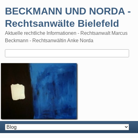
Skip
BECKMANN UND NORDA -
to
content
Rechtsanwälte Bielefeld
Aktuelle rechtliche Informationen - Rechtsanwalt Marcus
Beckmann - Rechtsanwältin Anke Norda