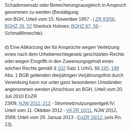
Schadensersatz oder Bereicherungsausgleich in Anspruch
genommen zu werden (Bestätigung
von BGH, Urteil vom 15. November 1957 -
I ZR 83/56
,
BGHZ 26, 52
Sherlock Holmes;
BGHZ 67, 56
-
Schmalfilmrechte).
d) Eine Abkürzung der für Ansprüche wegen Verletzung
eines nach dem Urheberrechtsgesetz geschützten Rechts
oder wegen Eingriffs in den Zuweisungsgehalt eines
solchen Rechts gemäß §
102
Satz 1 UrhG, §§
195
,
199
Abs. 1 BGB geltenden dreijährigen Verjährungsfrist durch
Verwirkung kann nur unter ganz besonderen Umständen
angenommen werden (Anschluss an BGH, Urteil vom 20.
Juli 2010 EnZR
23/09,
NJW 2011, 212
- Stromnetznutzungsentgelt IV;
Urteil vom 11. Oktober 2012 -
VII ZR 10/11
, NJW 2012,
3569; Urteil vom 29. Januar 2013 -
EnZR 16/12
, juris Rn.
13).