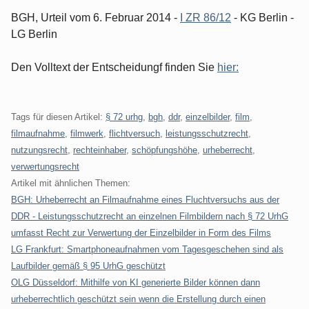
BGH, Urteil vom 6. Februar 2014 -
I ZR 86/12
- KG Berlin -
LG Berlin
Den Volltext der Entscheidungf finden Sie
hier:
Tags für diesen Artikel:
§ 72 urhg
,
bgh
,
ddr
,
einzelbilder
,
film
,
filmaufnahme
,
filmwerk
,
flichtversuch
,
leistungsschutzrecht
,
nutzungsrecht
,
rechteinhaber
,
schöpfungshöhe
,
urheberrecht
,
verwertungsrecht
Artikel mit ähnlichen Themen:
BGH: Urheberrecht an Filmaufnahme eines Fluchtversuchs aus der
DDR - Leistungsschutzrecht an einzelnen Filmbildern nach § 72 UrhG
umfasst Recht zur Verwertung der Einzelbilder in Form des Films
LG Frankfurt: Smartphoneaufnahmen vom Tagesgeschehen sind als
Laufbilder gemäß § 95 UrhG geschützt
OLG Düsseldorf: Mithilfe von KI generierte Bilder können dann
urheberrechtlich geschützt sein wenn die Erstellung durch einen