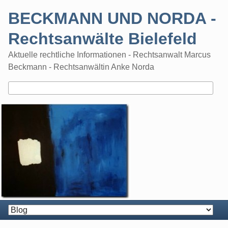
Skip
BECKMANN UND NORDA -
to
content
Rechtsanwälte Bielefeld
Aktuelle rechtliche Informationen - Rechtsanwalt Marcus
Beckmann - Rechtsanwältin Anke Norda