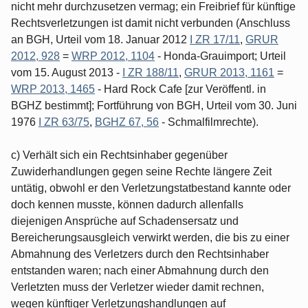
nicht mehr durchzusetzen vermag; ein Freibrief für künftige
Rechtsverletzungen ist damit nicht verbunden (Anschluss
an BGH, Urteil vom 18. Januar 2012
I ZR 17/11
,
GRUR
2012, 928
=
WRP 2012, 1104
- Honda-Grauimport; Urteil
vom 15. August 2013 -
I ZR 188/11
,
GRUR 2013, 1161
=
WRP 2013, 1465
- Hard Rock Cafe [zur Veröffentl. in
BGHZ bestimmt]; Fortführung von BGH, Urteil vom 30. Juni
1976
I ZR 63/75
,
BGHZ 67, 56
- Schmalfilmrechte).
c) Verhält sich ein Rechtsinhaber gegenüber
Zuwiderhandlungen gegen seine Rechte längere Zeit
untätig, obwohl er den Verletzungstatbestand kannte oder
doch kennen musste, können dadurch allenfalls
diejenigen Ansprüche auf Schadensersatz und
Bereicherungsausgleich verwirkt werden, die bis zu einer
Abmahnung des Verletzers durch den Rechtsinhaber
entstanden waren; nach einer Abmahnung durch den
Verletzten muss der Verletzer wieder damit rechnen,
wegen künftiger Verletzungshandlungen auf