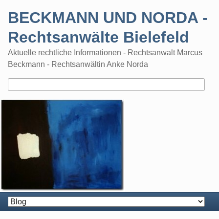
Skip
BECKMANN UND NORDA -
to
content
Rechtsanwälte Bielefeld
Aktuelle rechtliche Informationen - Rechtsanwalt Marcus
Beckmann - Rechtsanwältin Anke Norda