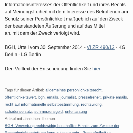
Informationsinteresses der Öffentlichkeit und ihres Rechts
auf Meinungsfreiheit mit dem Interesse des Betroffenen am
Schutz seiner Persönlichkeit maßgeblich auf den Zweck
der beanstandeten Äußerung und auf das Mittel
an, mit dem der Zweck verfolgt wird.
BGH, Urteil vom 30. September 2014 -
VI ZR 490/12
- KG
Berlin - LG Berlin
Den Volltext der Entscheidung finden Sie
hier:
Tags für diesen Artikel:
allgemeines persönlichkeitsrecht
,
öffentlichkeitswert
,
bgh
,
emails
,
journalist
,
pressefreheit
,
private emails
,
recht auf informationelle selbstbestimmung
,
rechtswidrig
,
schadensersatz
,
schmerzensgeld
,
unterlassung
Artikel mit ähnlichen Themen:
BGH: Verwertung rechtswidrig beschaffter Emails zum Zwecke der
Presseberichterstattung kann zulässig sein - Pressefreiheit vs