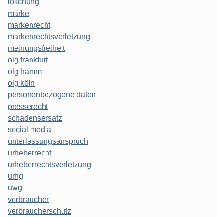
löschung
marke
markenrecht
markenrechtsverletzung
meinungsfreiheit
olg frankfurt
olg hamm
olg köln
personenbezogene daten
presserecht
schadensersatz
social media
unterlassungsanspruch
urheberrecht
urheberrechtsverletzung
urhg
uwg
verbraucher
verbraucherschutz