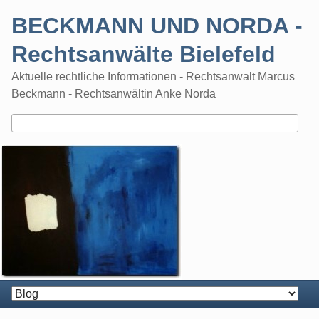
Skip
BECKMANN UND NORDA -
to
content
Rechtsanwälte Bielefeld
Aktuelle rechtliche Informationen - Rechtsanwalt Marcus
Beckmann - Rechtsanwältin Anke Norda