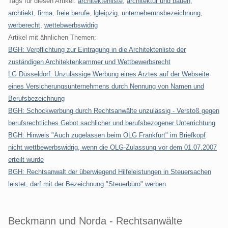
Tags für diesen Artikel:
architektenliste
,
architektur und bauen
,
archtiekt
,
firma
,
freie berufe
,
lgleipzig
,
unternehemnsbezeichnung
,
werberecht
,
wettebwerbswidrig
Artikel mit ähnlichen Themen:
BGH: Verpflichtung zur Eintragung in die Architektenliste der
zuständigen Architektenkammer und Wettbewerbsrecht
LG Düsseldorf: Unzulässige Werbung eines Arztes auf der Webseite
eines Versicherungsunternehmens durch Nennung von Namen und
Berufsbezeichnung
BGH: Schockwerbung durch Rechtsanwälte unzulässig - Verstoß gegen
berufsrechtliches Gebot sachlicher und berufsbezogener Unterrichtung
BGH: Hinweis "Auch zugelassen beim OLG Frankfurt" im Briefkopf
nicht wettbewerbswidrig, wenn die OLG-Zulassung vor dem 01.07.2007
erteilt wurde
BGH: Rechtsanwalt der überwiegend Hilfeleistungen in Steuersachen
leistet, darf mit der Bezeichnung "Steuerbüro" werben
Beckmann und Norda - Rechtsanwälte