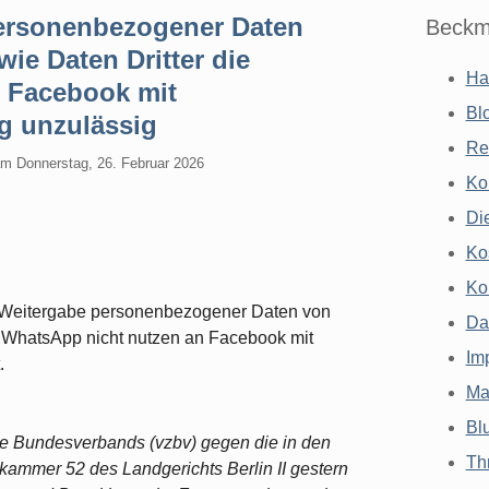
personenbezogener Daten
Beckm
e Daten Dritter die
Ha
 Facebook mit
Bl
g unzulässig
Re
am
Donnerstag, 26. Februar 2026
Ko
Di
Ko
Ko
ie Weitergabe personenbezogener Daten von
Da
 WhatsApp nicht nutzen an Facebook mit
Im
.
Ma
Bl
le Bundesverbands (vzbv) gegen die in den
Th
kammer 52 des Landgerichts Berlin II gestern