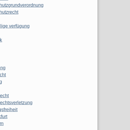
hutzgrundverordnung
hutzrecht
ilige verfügung
k
ung
echt
g
echt
echtsverletzung
sfreiheit
furt
mm