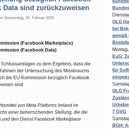
künstli
 Data sind zurückzuweisen
Bundesg
Diensta
am
Donnerstag, 26. Februar 2026
OLG Ha
bei Bek
gemäß §
Bestel
ommission (Facebook Marketplace)
Montag,
ommission (Facebook Data)
EuG: Z
Untersc
Schlussanträgen zu dem Ergebnis, dass die
für Sof
m Rahmen der Untersuchung des Missbrauchs
einget
rch die EU-Kommission bezüglich Facebook
Samstag
weisen sind
OLG Fra
Zuständ
Urheber
tsmittel von Meta Platforms Ireland im
7 GVG
s einer beherrschenden Stellung, die die
Samstag
 und den Dienst Facebook Marketplace
BGH: A