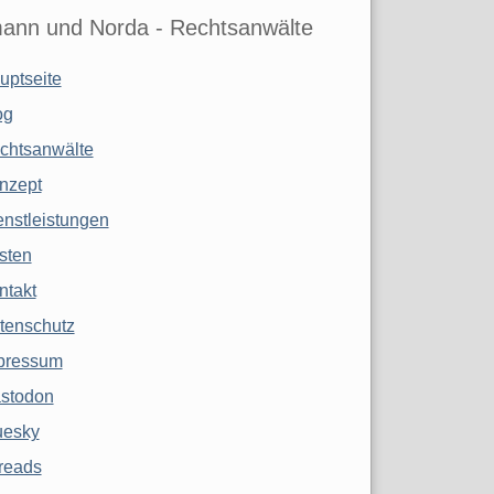
ann und Norda - Rechtsanwälte
uptseite
og
chtsanwälte
nzept
enstleistungen
sten
ntakt
tenschutz
pressum
stodon
uesky
reads