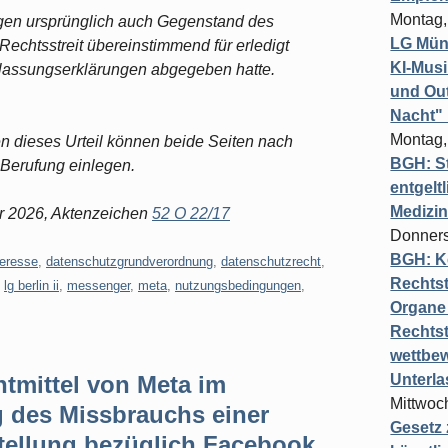
Montag,
gen ursprünglich auch Gegenstand des
LG Münc
echtsstreit übereinstimmend für erledigt
KI-Mus
rlassungserklärungen abgegeben hatte.
und Out
Nacht"
Montag,
gen dieses Urteil können beide Seiten nach
BGH: St
Berufung einlegen.
entgelt
Medizi
uar 2026, Aktenzeichen
52 O 22/17
Donners
BGH: K
teresse
,
datenschutzgrundverordnung
,
datenschutzrecht
,
Rechtst
,
lg berlin ii
,
messenger
,
meta
,
nutzungsbedingungen
,
Organe 
Rechts
wettbew
tmittel von Meta im
Unterl
Mittwoch
 des Missbrauchs einer
Gesetz
ellung bezüglich Facebook