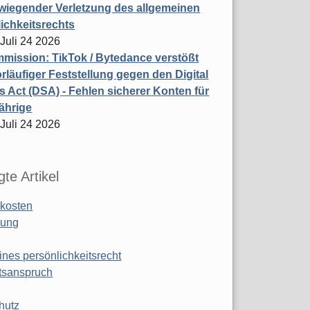
wiegender Verletzung des allgemeinen
ichkeitsrechts
 Juli 24 2026
ission: TikTok / Bytedance verstößt
rläufiger Feststellung gegen den Digital
s Act (DSA) - Fehlen sicherer Konten für
ährige
 Juli 24 2026
te Artikel
kosten
ung
ines persönlichkeitsrecht
tsanspruch
hutz