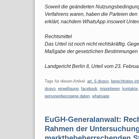
Soweit die geänderten Nutzungsbedingun
Verfahrens waren, haben die Parteien den R
erklärt, nachdem WhatsApp insoweit Unte
Rechtsmittel
Das Urteil ist noch nicht rechtskräftig. Ge
Maßgabe der gesetzlichen Bestimmungen 
Landgericht Berlin II, Urteil vom 23. Febr
Tags für diesen Artikel:
art. 6 dsgvo
,
berechtigtes in
dsgvo
,
einwilligung
,
facebook
,
importieren
,
kontakte
personenbezogene daten
,
whatsapp
EuGH-Generalanwalt: Rech
Rahmen der Untersuchung
marktbebeherrschenden St