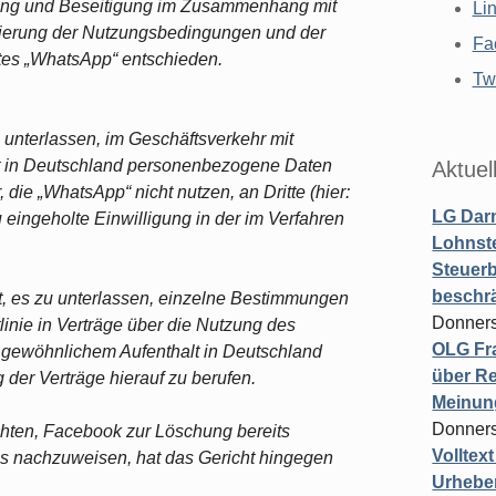
ung und Beseitigung im Zusammenhang mit
Li
sierung der Nutzungsbedingungen und der
Fa
tes „WhatsApp“ entschieden.
Twi
 unterlassen, im Geschäftsverkehr mit
t in Deutschland personenbezogene Daten
Aktuel
die „WhatsApp“ nicht nutzen, an Dritte (hier:
LG Darm
eingeholte Einwilligung in der im Verfahren
Lohnste
Steuerb
beschr
t, es zu unterlassen, einzelne Bestimmungen
Donners
inie in Verträge über die Nutzung des
OLG Fra
 gewöhnlichem Aufenthalt in Deutschland
über Re
der Verträge hierauf zu berufen.
Meinun
Donners
chten, Facebook zur Löschung bereits
Volltex
es nachzuweisen, hat das Gericht hingegen
Urheber