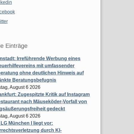
nkedin
cebook
tter
le Einträge
stadt: Irreführende Werbung eines
uerhilfevereins mit umfassender
eratung ohne deutlichen Hinweis auf
änkte Beratungsbefugnis
tag, August 6 2026
nkfurt: Zugespitzte Kritik auf Instagram
staurant nach Mäuseköder-Vorfall von
gsäußerungsfreiheit gedeckt
tag, August 6 2026
t LG München I liegt vor:
rechtsverletzung durch KI-