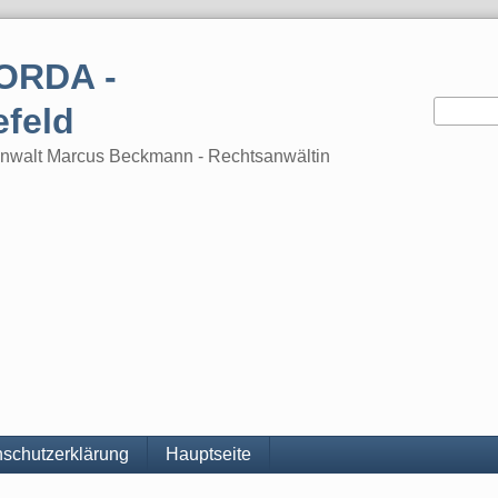
ORDA -
efeld
tsanwalt Marcus Beckmann - Rechtsanwältin
schutzerklärung
Hauptseite