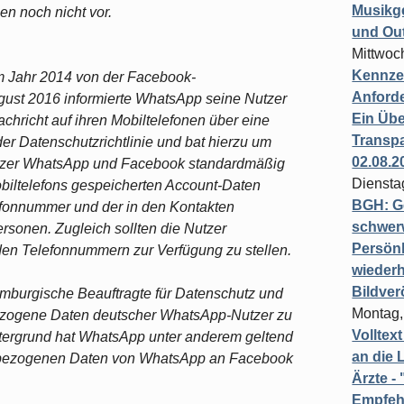
Musikg
en noch nicht vor.
und Ou
Mittwoc
Kennzei
 Jahr 2014 von der Facebook-
Anford
st 2016 informierte WhatsApp seine Nutzer
Ein Übe
chricht auf ihren Mobiltelefonen über eine
Transpa
 Datenschutzrichtlinie und bat hierzu um
02.08.2
utzer WhatsApp und Facebook standardmäßig
Diensta
obiltelefons gespeicherten Account-Daten
BGH: G
efonnummer und der in den Kontakten
schwer
sonen. Zugleich sollten die Nutzer
Persönl
mden Telefonnummern zur Verfügung zu stellen.
wiederh
Bildver
mburgische Beauftragte für Datenschutz und
Montag,
bezogene Daten deutscher WhatsApp-Nutzer zu
Volltex
tergrund hat WhatsApp unter anderem geltend
an die L
enbezogenen Daten von WhatsApp an Facebook
Ärzte 
Empfeh