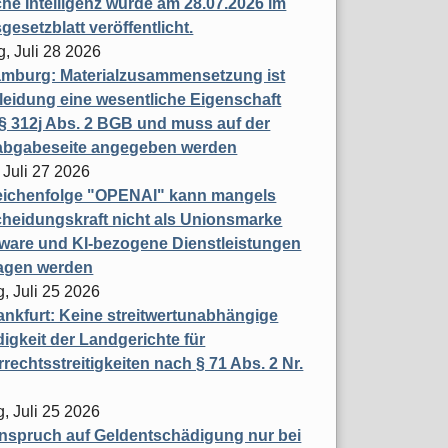
che Intelligenz wurde am 28.07.2026 im
esetzblatt veröffentlicht.
g, Juli 28 2026
mburg: Materialzusammensetzung ist
leidung eine wesentliche Eigenschaft
 312j Abs. 2 BGB und muss auf der
labgabeseite angegeben werden
 Juli 27 2026
eichenfolge "OPENAI" kann mangels
heidungskraft nicht als Unionsmarke
tware und KI-bezogene Dienstleistungen
ragen werden
, Juli 25 2026
nkfurt: Keine streitwertunabhängige
igkeit der Landgerichte für
rechtsstreitigkeiten nach § 71 Abs. 2 Nr.
, Juli 25 2026
nspruch auf Geldentschädigung nur bei