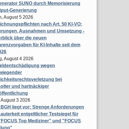
enerator SUNO durch Memorisierung
tput-Generierung
h, August 5 2026
chnungspflichten nach Art. 50 KI-VO:
erungen, Ausnahmen und Umsetzung -
rblick über die neuen
renzvorgaben für KI-Inhalte seit dem
026
g, August 4 2026
eldentschädigung wegen
wiegender
ichkeitsrechtsverletzung bei
olter und hartnäckiger
öffentlichung
 August 3 2026
t BGH liegt vor: Strenge Anforderungen
auterkeit entgeltlicher Testsiegel für
- "FOCUS Top Mediziner" und "FOCUS
lung"