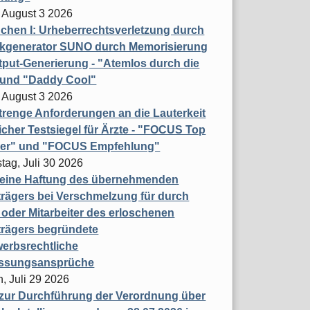
 August 3 2026
hen I: Urheberrechtsverletzung durch
ikgenerator SUNO durch Memorisierung
put-Generierung - "Atemlos durch die
 und "Daddy Cool"
 August 3 2026
renge Anforderungen an die Lauterkeit
licher Testsiegel für Ärzte - "FOCUS Top
ner" und "FOCUS Empfehlung"
tag, Juli 30 2026
eine Haftung des übernehmenden
rägers bei Verschmelzung für durch
oder Mitarbeiter des erloschenen
trägers begründete
erbsrechtliche
assungsansprüche
, Juli 29 2026
 zur Durchführung der Verordnung über