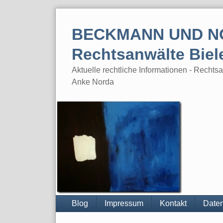
Skip
to
BECKMANN UND N
content
Rechtsanwälte Biel
Aktuelle rechtliche Informationen - Rech
Anke Norda
Blog
Impressum
Kontakt
Daten