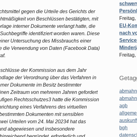
schwer
Persönl
htsmittel gegen die Urteile des Gerichts der
Freitag,
htmäßigkeit von Beschlüssen bestätigten, mit
EU-Komm
lage interner Dokumente verlangt hatte, die
nach vo
uchbegriffe identifiziert worden waren. Diese
Service
iner Untersuchung des Missbrauchs einer
Minderj
re die Verwendung von Daten (Facebook Data)
Freitag,
af.
Beschlüsse der Kommission aus dem Jahr
Getagg
ndlage der Verordnung über das Verfahren in
rner Dokumente im Besitz bestimmter
abmahn
inen Zeitraum von mehreren Jahren gefordert
abmahn
äufigen Rechtsschutzes3 hatte die Kommission
agb
richtung eines Verfahrens des virtuellen
allgeme
bestimmten Dokumenten mit sensiblen
auskunf
wei Urteilen vom 24. Mai 20234 hat das
bgh
eland abgewiesen und insbesondere
datensc
hinreichend begründet, erforderlich und