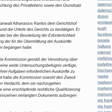
datensc
Achtung des Privatlebens sowie den Grundsatz
datensc
dsgvo
einstwe
lanwalt Athanasios Rantos dem Gerichtshof
eugh
und die Urteile des Gerichts zu bestätigen. Er
faceboo
der bei der Beurteilung der Erforderlichkeit
google
g der für die Übermittlung der Auskünfte
haftung
er begangen habe.
internet
irreführ
 die Kommission gemäß der Verordnung über
kartellr
eine weite Untersuchungsbefugnis verfüge,
löschun
g ihrer Aufgaben erforderlichen Auskünfte zu
marke
cht habe die Kommission sowohl den Zweck
markenr
en Verdacht, dem sie nachzugehen
markenr
e eine erschöpfende rechtliche Qualifizierung
meinung
 einzelnen verlangten Dokuments aufzeigen
olg frank
olg ha