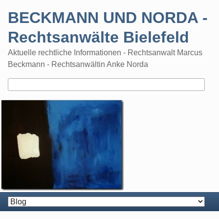
Skip
BECKMANN UND NORDA -
to
content
Rechtsanwälte Bielefeld
Aktuelle rechtliche Informationen - Rechtsanwalt Marcus
Beckmann - Rechtsanwältin Anke Norda