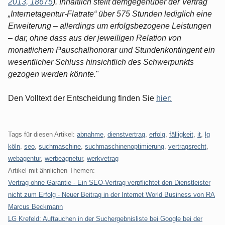
2013, 18675
). Inhaltlich stellt demgegenüber der Vertrag
„Internetagentur-Flatrate“ über 575 Stunden lediglich eine
Erweiterung – allerdings um erfolgsbezogene Leistungen
– dar, ohne dass aus der jeweiligen Relation von
monatlichem Pauschalhonorar und Stundenkontingent ein
wesentlicher Schluss hinsichtlich des Schwerpunkts
gezogen werden könnte.
"
Den Volltext der Entscheidung finden Sie
hier:
Tags für diesen Artikel:
abnahme
,
dienstvertrag
,
erfolg
,
fälligkeit
,
it
,
lg
köln
,
seo
,
suchmaschine
,
suchmaschinenoptimierung
,
vertragsrecht
,
webagentur
,
werbeagnetur
,
werkvetrag
Artikel mit ähnlichen Themen:
Vertrag ohne Garantie - Ein SEO-Vertrag verpflichtet den Dienstleister
nicht zum Erfolg - Neuer Beitrag in der Internet World Business von RA
Marcus Beckmann
LG Krefeld: Auftauchen in der Suchergebnisliste bei Google bei der