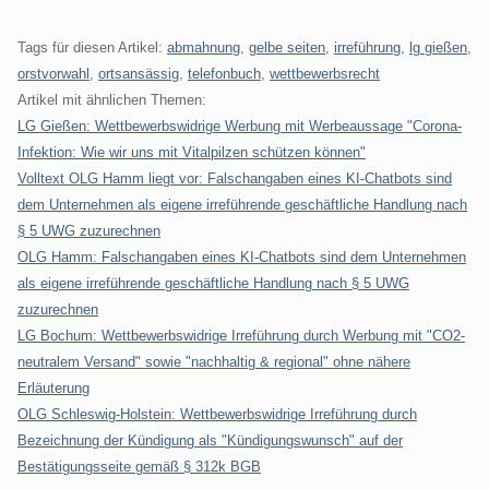
Tags für diesen Artikel:
abmahnung
,
gelbe seiten
,
irreführung
,
lg gießen
,
orstvorwahl
,
ortsansässig
,
telefonbuch
,
wettbewerbsrecht
Artikel mit ähnlichen Themen:
LG Gießen: Wettbewerbswidrige Werbung mit Werbeaussage "Corona-
Infektion: Wie wir uns mit Vitalpilzen schützen können"
Volltext OLG Hamm liegt vor: Falschangaben eines KI-Chatbots sind
dem Unternehmen als eigene irreführende geschäftliche Handlung nach
§ 5 UWG zuzurechnen
OLG Hamm: Falschangaben eines KI-Chatbots sind dem Unternehmen
als eigene irreführende geschäftliche Handlung nach § 5 UWG
zuzurechnen
LG Bochum: Wettbewerbswidrige Irreführung durch Werbung mit "CO2-
neutralem Versand" sowie "nachhaltig & regional" ohne nähere
Erläuterung
OLG Schleswig-Holstein: Wettbewerbswidrige Irreführung durch
Bezeichnung der Kündigung als "Kündigungswunsch" auf der
Bestätigungsseite gemäß § 312k BGB