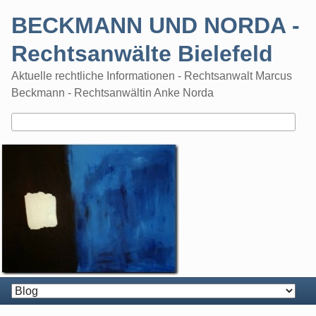
Skip
BECKMANN UND NORDA -
to
content
Rechtsanwälte Bielefeld
Aktuelle rechtliche Informationen - Rechtsanwalt Marcus
Beckmann - Rechtsanwältin Anke Norda