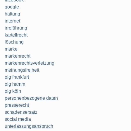
google
haftung
internet
irreführung
kartellrecht
löschung
marke
markenrecht
markenrechtsverletzung
meinungsfreiheit
olg frankfurt
olg hamm
olg köln
personenbezogene daten
presserecht
schadensersatz
social media
unterlassungsanspruch