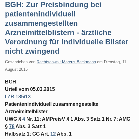
BGH: Zur Preisbindung bei
patientenindividuell
zusammengestellten
Arzneimittelblistern - ärztliche
Verordnung für individuelle Blister
nicht zwingend
Geschrieben von
Rechtsanwalt Marcus Beckmann
am
Dienstag, 11.
August 2015
BGH
Urteil vom 05.03.2015
I ZR 185/13
Patientenindividuell zusammengestellte
Arzneimittelblister
UWG §
4
Nr. 11; AMPreisV § 1 Abs. 3 Satz 1 Nr. 7; AMG
§
78
Abs. 3 Satz 1
Halbsatz 1; GG Art.
12
Abs. 1