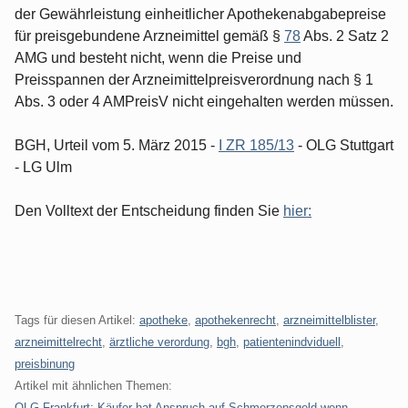
der Gewährleistung einheitlicher Apothekenabgabepreise
für preisgebundene Arzneimittel gemäß §
78
Abs. 2 Satz 2
AMG und besteht nicht, wenn die Preise und
Preisspannen der Arzneimittelpreisverordnung nach § 1
Abs. 3 oder 4 AMPreisV nicht eingehalten werden müssen.
BGH, Urteil vom 5. März 2015 -
I ZR 185/13
- OLG Stuttgart
- LG Ulm
Den Volltext der Entscheidung finden Sie
hier:
Tags für diesen Artikel:
apotheke
,
apothekenrecht
,
arzneimittelblister
,
arzneimittelrecht
,
ärztliche verordung
,
bgh
,
patientenindviduell
,
preisbinung
Artikel mit ähnlichen Themen:
OLG Frankfurt: Käufer hat Anspruch auf Schmerzensgeld wenn