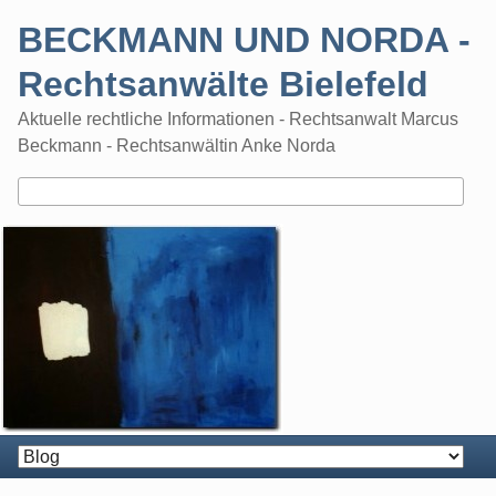
Skip
BECKMANN UND NORDA -
to
content
Rechtsanwälte Bielefeld
Aktuelle rechtliche Informationen - Rechtsanwalt Marcus
Beckmann - Rechtsanwältin Anke Norda