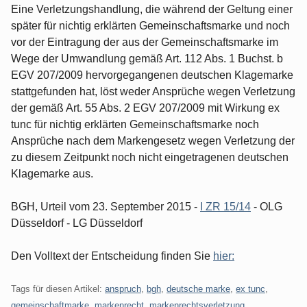
Eine Verletzungshandlung, die während der Geltung einer
später für nichtig erklärten Gemeinschaftsmarke und noch
vor der Eintragung der aus der Gemeinschaftsmarke im
Wege der Umwandlung gemäß Art. 112 Abs. 1 Buchst. b
EGV 207/2009 hervorgegangenen deutschen Klagemarke
stattgefunden hat, löst weder Ansprüche wegen Verletzung
der gemäß Art. 55 Abs. 2 EGV 207/2009 mit Wirkung ex
tunc für nichtig erklärten Gemeinschaftsmarke noch
Ansprüche nach dem Markengesetz wegen Verletzung der
zu diesem Zeitpunkt noch nicht eingetragenen deutschen
Klagemarke aus.
BGH, Urteil vom 23. September 2015 -
I ZR 15/14
- OLG
Düsseldorf - LG Düsseldorf
Den Volltext der Entscheidung finden Sie
hier:
Tags für diesen Artikel:
anspruch
,
bgh
,
deutsche marke
,
ex tunc
,
gemeinschaftmarke
,
markenrecht
,
markenrechtsverletzung
,