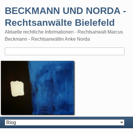
Skip
BECKMANN UND NORDA -
to
content
Rechtsanwälte Bielefeld
Aktuelle rechtliche Informationen - Rechtsanwalt Marcus
Beckmann - Rechtsanwältin Anke Norda