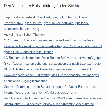
Den Volltext der Entscheidung finden Sie
hier:
Tags für diesen Artikel:
download
,
gnu
,
gpl
,
lg leipzig
,
lizenz
,
lizenzverstoß
,
open source
,
open source software
,
quellcode
,
urhebberrechtsverletzung
Artikel mit ähnlichen Themen:
OLG Hamm: Unterlassungsanspruch aber kein Lizenzschaden -
Urheberrechtsverletzung durch Verbreitung von Software unter Verstoß
gegen GNU General Public License
LG Bochum: Anbieten von Open Source Software unter Verstoß gegen
GPL - Auskunftsansprüche und Schadensersatz nach Lizenzanalogie
BGH: Anbieten der kostenlosen Testversion einer Software auf
Downloadportal ohne Zustimmung des Rechteinhabers unzulässiges
öffentliches Zugänglichmachen
Creative Commons - Kein Schadensersatz ? - Neuer Beitrag in der
Internet World Business von RA Marcus Beckmann
Rechtsanwalt Beckmann zu Gast im SWR3 zum Thema Weiterverkauf
"gebrauchter" Audiodateien, eBooks und Streaming-Accounts bei