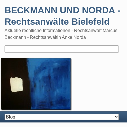
Skip
BECKMANN UND NORDA -
to
content
Rechtsanwälte Bielefeld
Aktuelle rechtliche Informationen - Rechtsanwalt Marcus
Beckmann - Rechtsanwältin Anke Norda