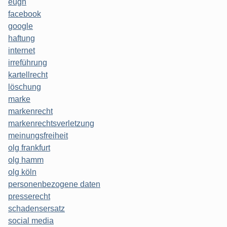
eugh
facebook
google
haftung
internet
irreführung
kartellrecht
löschung
marke
markenrecht
markenrechtsverletzung
meinungsfreiheit
olg frankfurt
olg hamm
olg köln
personenbezogene daten
presserecht
schadensersatz
social media