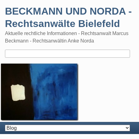
Skip
BECKMANN UND NORDA -
to
content
Rechtsanwälte Bielefeld
Aktuelle rechtliche Informationen - Rechtsanwalt Marcus
Beckmann - Rechtsanwältin Anke Norda