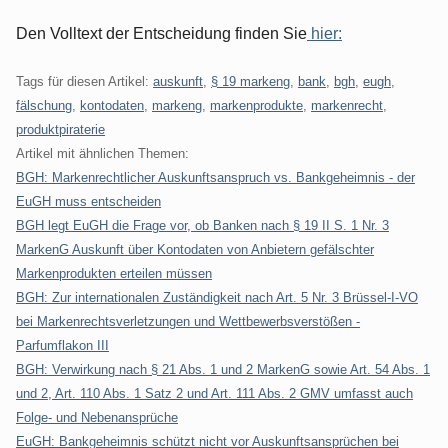
Den Volltext der Entscheidung finden Sie
hier:
Tags für diesen Artikel:
auskunft
,
§ 19 markeng
,
bank
,
bgh
,
eugh
,
fälschung
,
kontodaten
,
markeng
,
markenprodukte
,
markenrecht
,
produktpiraterie
Artikel mit ähnlichen Themen:
BGH: Markenrechtlicher Auskunftsanspruch vs. Bankgeheimnis - der
EuGH muss entscheiden
BGH legt EuGH die Frage vor, ob Banken nach § 19 II S. 1 Nr. 3
MarkenG Auskunft über Kontodaten von Anbietern gefälschter
Markenprodukten erteilen müssen
BGH: Zur internationalen Zuständigkeit nach Art. 5 Nr. 3 Brüssel-I-VO
bei Markenrechtsverletzungen und Wettbewerbsverstößen -
Parfumflakon III
BGH: Verwirkung nach § 21 Abs. 1 und 2 MarkenG sowie Art. 54 Abs. 1
und 2, Art. 110 Abs. 1 Satz 2 und Art. 111 Abs. 2 GMV umfasst auch
Folge- und Nebenansprüche
EuGH: Bankgeheimnis schützt nicht vor Auskunftsansprüchen bei