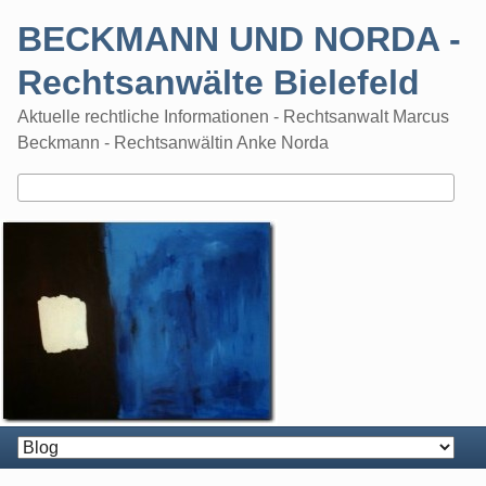
Skip
BECKMANN UND NORDA -
to
content
Rechtsanwälte Bielefeld
Aktuelle rechtliche Informationen - Rechtsanwalt Marcus
Beckmann - Rechtsanwältin Anke Norda