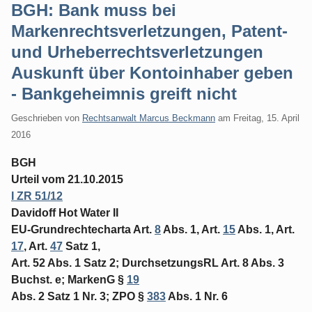
BGH: Bank muss bei
Markenrechtsverletzungen, Patent-
und Urheberrechtsverletzungen
Auskunft über Kontoinhaber geben
- Bankgeheimnis greift nicht
Geschrieben von
Rechtsanwalt Marcus Beckmann
am
Freitag, 15. April
2016
BGH
Urteil vom 21.10.2015
I ZR 51/12
Davidoff Hot Water II
EU-Grundrechtecharta Art.
8
Abs. 1, Art.
15
Abs. 1, Art.
17
, Art.
47
Satz 1,
Art. 52 Abs. 1 Satz 2; DurchsetzungsRL Art. 8 Abs. 3
Buchst. e; MarkenG §
19
Abs. 2 Satz 1 Nr. 3; ZPO §
383
Abs. 1 Nr. 6