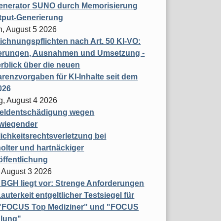
enerator SUNO durch Memorisierung
tput-Generierung
h, August 5 2026
chnungspflichten nach Art. 50 KI-VO:
erungen, Ausnahmen und Umsetzung -
rblick über die neuen
renzvorgaben für KI-Inhalte seit dem
026
g, August 4 2026
eldentschädigung wegen
wiegender
ichkeitsrechtsverletzung bei
olter und hartnäckiger
öffentlichung
 August 3 2026
t BGH liegt vor: Strenge Anforderungen
auterkeit entgeltlicher Testsiegel für
- "FOCUS Top Mediziner" und "FOCUS
lung"