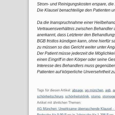
Strom- und Reinigungskosten erspare, die
Die Klausel benachteilige den Patienten 
Da die Inanspruchnahme einer Heilbehand
Vertrauensverhältnis zwischen Behandler un
anerkannt, dass Letzterer den Behandlung
BGB fristlos kündigen kann, ohne hierfür 
zu müssen so das Gericht weiter unter An
Der Patient müsse jederzeit die Möglichkei
einen Eingriff in den Körper oder seine Ges
Interesse des Behandlers muss gegenüber
Patienten auf körperliche Unversehrtheit zur
Tags für diesen Artikel:
absage
,
ag münchen
,
agb
,
a
schönheitschirurg
,
schönheitsklinik
,
storno
,
stornog
Artikel mit ähnlichen Themen:
AG München: Unwirksame überraschende Klausel - 
Probeabo für 9,99 Euro in Jahresabo für 1.298 Euro