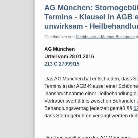
AG München: Stornogebüh
Termins - Klausel in AGB e
unwirksam - Heilbehandlun
Geschrieben von
Rechtsanwalt Marcus Beckmann
AG München
Urteil vom 28.01.2016
213 C 27099/15
Das AG München hat entschieden, dass St
Termins in der AGB-Klausel einer Schönheit
Inanspruchnahme einer Heilbehandlung ein
Vertrauensverhältnis zwischen Behandler u
Behandlungsvertrag jederzeit gemäß §§
6
dass Stornogebühren verlangt werden dürf
Die Pressemitteilung des AG München: