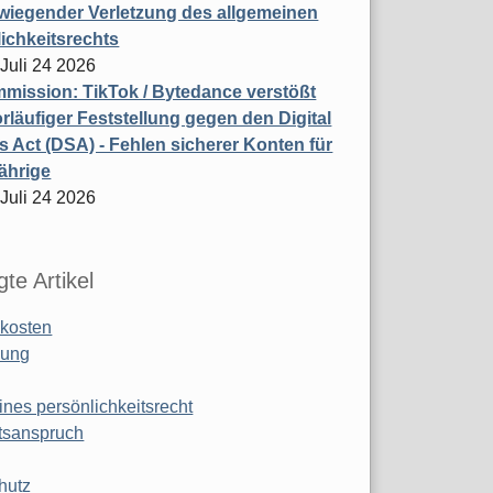
wiegender Verletzung des allgemeinen
ichkeitsrechts
 Juli 24 2026
ission: TikTok / Bytedance verstößt
rläufiger Feststellung gegen den Digital
s Act (DSA) - Fehlen sicherer Konten für
ährige
 Juli 24 2026
te Artikel
kosten
ung
ines persönlichkeitsrecht
tsanspruch
hutz