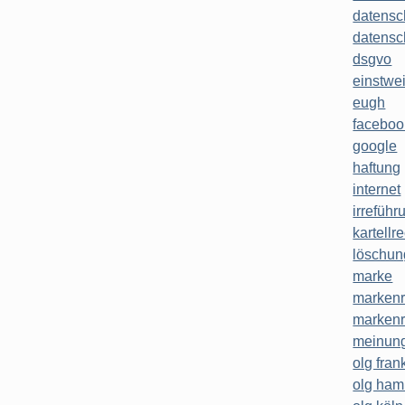
datensc
datensc
dsgvo
einstwe
eugh
faceboo
google
haftung
internet
irreführ
kartellr
löschun
marke
markenr
markenr
meinung
olg frank
olg ha