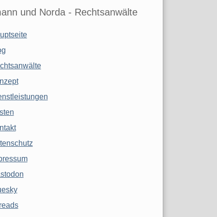
ann und Norda - Rechtsanwälte
uptseite
og
chtsanwälte
nzept
enstleistungen
sten
ntakt
tenschutz
pressum
stodon
uesky
reads