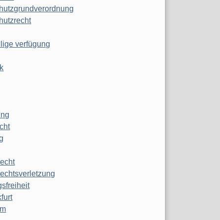
hutzgrundverordnung
hutzrecht
ilige verfügung
k
ung
echt
g
echt
echtsverletzung
sfreiheit
furt
mm