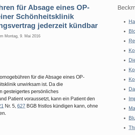
ren für Absage eines OP-
Beckm
iner Schönheitsklinik
Ha
gsvertrag jederzeit kündbar
Bl
am
Montag, 9. Mai 2016
Re
Ko
Di
Ko
ornogebühren für die Absage eines OP-
Ko
sklinik unwirksam ist. Da die
Da
 gesteigertes persönliches
nd Patient voraussetzt, kann ein Patient den
Im
21
Nr. 5,
627
BGB fristlos kündigen kann, ohne
Ma
en.
Bl
Th