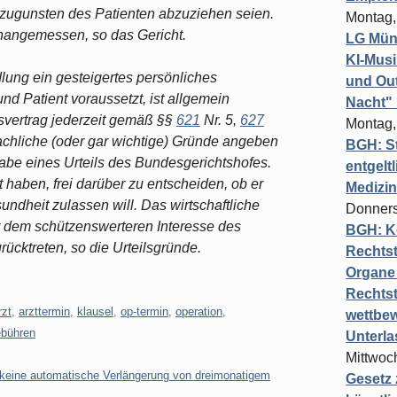
 zugunsten des Patienten abzuziehen seien.
Montag,
unangemessen, so das Gericht.
LG Münc
KI-Mus
lung ein gesteigertes persönliches
und Out
d Patient voraussetzt, ist allgemein
Nacht"
svertrag jederzeit gemäß §§
621
Nr. 5,
627
Montag,
sachliche (oder gar wichtige) Gründe angeben
BGH: St
gabe eines Urteils des Bundesgerichtshofes.
entgelt
t haben, frei darüber zu entscheiden, ob er
Medizi
undheit zulassen will. Das wirtschaftliche
Donners
 dem schützenswerteren Interesse des
BGH: K
ücktreten, so die Urteilsgründe.
Rechtst
Organe 
Rechts
rzt
,
arzttermin
,
klausel
,
op-termin
,
operation
,
wettbew
ebühren
Unterl
Mittwoch
keine automatische Verlängerung von dreimonatigem
Gesetz