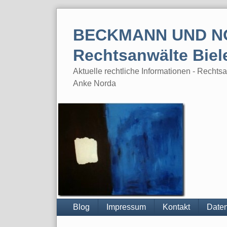
Skip
to
BECKMANN UND N
content
Rechtsanwälte Biel
Aktuelle rechtliche Informationen - Rech
Anke Norda
Blog
Impressum
Kontakt
Daten