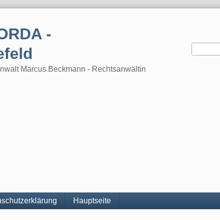
ORDA -
efeld
tsanwalt Marcus Beckmann - Rechtsanwältin
schutzerklärung
Hauptseite