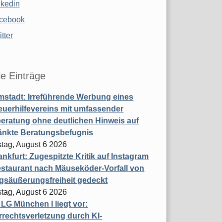
nkedin
cebook
tter
le Einträge
stadt: Irreführende Werbung eines
uerhilfevereins mit umfassender
eratung ohne deutlichen Hinweis auf
änkte Beratungsbefugnis
tag, August 6 2026
nkfurt: Zugespitzte Kritik auf Instagram
staurant nach Mäuseköder-Vorfall von
gsäußerungsfreiheit gedeckt
tag, August 6 2026
t LG München I liegt vor:
rechtsverletzung durch KI-