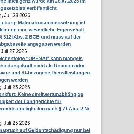
che Intelligenz wurde am 28.07.2026 im
esetzblatt veröffentlicht.
g, Juli 28 2026
mburg: Materialzusammensetzung ist
leidung eine wesentliche Eigenschaft
 312j Abs. 2 BGB und muss auf der
labgabeseite angegeben werden
 Juli 27 2026
eichenfolge "OPENAI" kann mangels
heidungskraft nicht als Unionsmarke
tware und KI-bezogene Dienstleistungen
ragen werden
, Juli 25 2026
nkfurt: Keine streitwertunabhängige
igkeit der Landgerichte für
rechtsstreitigkeiten nach § 71 Abs. 2 Nr.
, Juli 25 2026
nspruch auf Geldentschädigung nur bei