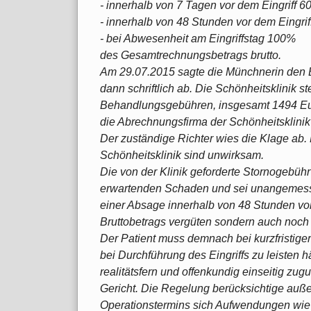
- innerhalb von 7 Tagen vor dem Eingriff 
- innerhalb von 48 Stunden vor dem Eingriff
- bei Abwesenheit am Eingriffstag 100%
des Gesamtrechnungsbetrags brutto.
Am 29.07.2015 sagte die Münchnerin den 
dann schriftlich ab. Die Schönheitsklinik s
Behandlungsgebühren, insgesamt 1494 Euro
die Abrechnungsfirma der Schönheitsklini
Der zuständige Richter wies die Klage ab
Schönheitsklinik sind unwirksam.
Die von der Klinik geforderte Stornogebüh
erwartenden Schaden und sei unangemesse
einer Absage innerhalb von 48 Stunden vor
Bruttobetrags vergüten sondern auch noch
Der Patient muss demnach bei kurzfristige
bei Durchführung des Eingriffs zu leisten hä
realitätsfern und offenkundig einseitig zug
Gericht. Die Regelung berücksichtige auße
Operationstermins sich Aufwendungen wie