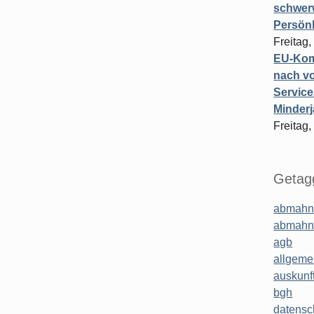
schwer
Persönl
Freitag,
EU-Komm
nach vo
Service
Minderj
Freitag,
Getagg
abmahn
abmahn
agb
allgeme
auskunf
bgh
datensc