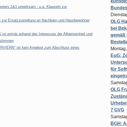
künstli
eters 1&1 unwirksam - u.a. Klauseln zur
Bundesg
Diensta
zur Ersatzzustellung an Nachbarn und Hausbewohner
OLG Ha
bei Bek
 ist primär anhand des Interesses der Allgemeinheit und
gemäß §
bestimmen
Bestel
ERVIERN" ist kein Angebot zum Abschluss eines
Montag,
EuG: Z
Untersc
für Sof
einget
Samstag
OLG Fra
Zuständ
Urheber
7 GVG
Samstag
BGH: A