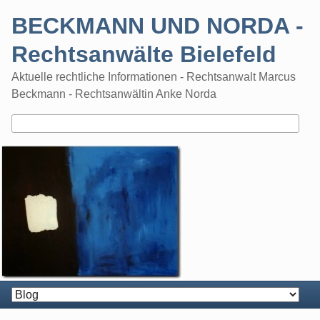
Skip
BECKMANN UND NORDA -
to
content
Rechtsanwälte Bielefeld
Aktuelle rechtliche Informationen - Rechtsanwalt Marcus
Beckmann - Rechtsanwältin Anke Norda