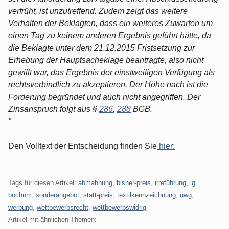
verfrüht, ist unzutreffend. Zudem zeigt das weitere
Verhalten der Beklagten, dass ein weiteres Zuwarten um
einen Tag zu keinem anderen Ergebnis geführt hätte, da
die Beklagte unter dem 21.12.2015 Fristsetzung zur
Erhebung der Hauptsacheklage beantragte, also nicht
gewillt war, das Ergebnis der einstweiligen Verfügung als
rechtsverbindlich zu akzeptieren. Der Höhe nach ist die
Forderung begründet und auch nicht angegriffen. Der
Zinsanspruch folgt aus §
286
,
288
BGB.
"
Den Volltext der Entscheidung finden Sie
hier:
Tags für diesen Artikel:
abmahnung
,
bisher-preis
,
irreführung
,
lg
bochum
,
sonderangebot
,
statt-preis
,
textilkennzeichnung
,
uwg
,
werbung
,
wettbewerbsrecht
,
wettbewerbswidrig
Artikel mit ähnlichen Themen: