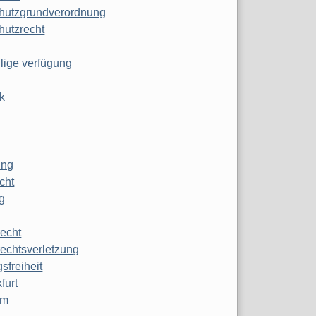
hutzgrundverordnung
hutzrecht
ilige verfügung
k
ung
echt
g
echt
echtsverletzung
sfreiheit
furt
mm