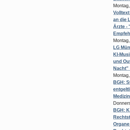
Montag,
Volltex
an die L
Ärzte 
Empfeh
Montag,
LG Münc
KI-Mus
und Out
Nacht"
Montag,
BGH: St
entgelt
Medizi
Donners
BGH: K
Rechtst
Organe 