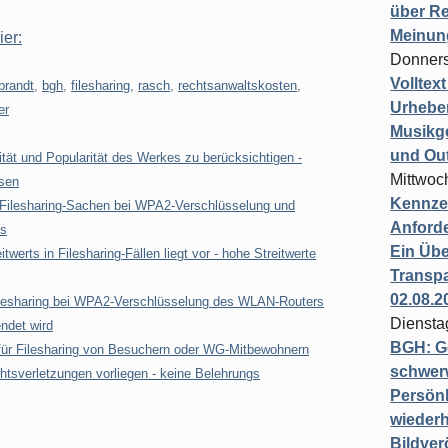
über Re
Meinun
ier:
Donners
Volltex
brandt
,
bgh
,
filesharing
,
rasch
,
rechtsanwaltskosten
,
Urheber
er
Musikg
und Ou
ität und Popularität des Werkes zu berücksichtigen -
Mittwoc
sen
Kennzei
n Filesharing-Sachen bei WPA2-Verschlüsselung und
Anford
ts
Ein Übe
erts in Filesharing-Fällen liegt vor - hohe Streitwerte
Transpa
02.08.2
 Filesharing bei WPA2-Verschlüsselung des WLAN-Routers
Diensta
ndet wird
BGH: G
t für Filesharing von Besuchern oder WG-Mitbewohnern
schwer
htsverletzungen vorliegen - keine Belehrungs
Persönl
wiederh
Bildver