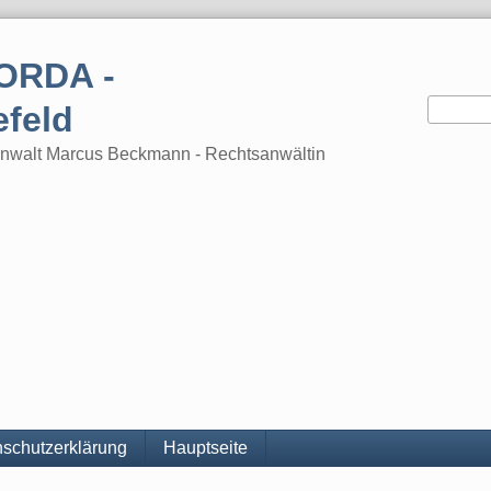
ORDA -
efeld
tsanwalt Marcus Beckmann - Rechtsanwältin
schutzerklärung
Hauptseite