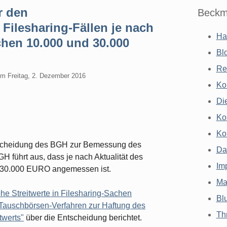
r den
Beckm
Filesharing-Fällen je nach
Ha
chen 10.000 und 30.000
Bl
Re
am
Freitag, 2. Dezember 2016
Ko
Di
Ko
Ko
tscheidung des BGH zur Bemessung des
Da
GH führt aus, dass je nach Aktualität des
Im
- 30.000 EURO angemessen ist.
Ma
e Streitwerte in Filesharing-Sachen
Bl
Tauschbörsen-Verfahren zur Haftung des
Th
twerts"
über die Entscheidung berichtet.