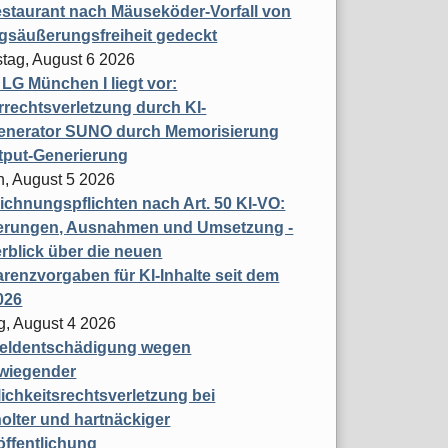
staurant nach Mäuseköder-Vorfall von
gsäußerungsfreiheit gedeckt
tag, August 6 2026
t LG München I liegt vor:
rechtsverletzung durch KI-
enerator SUNO durch Memorisierung
tput-Generierung
h, August 5 2026
chnungspflichten nach Art. 50 KI-VO:
erungen, Ausnahmen und Umsetzung -
rblick über die neuen
renzvorgaben für KI-Inhalte seit dem
026
g, August 4 2026
eldentschädigung wegen
wiegender
ichkeitsrechtsverletzung bei
olter und hartnäckiger
öffentlichung