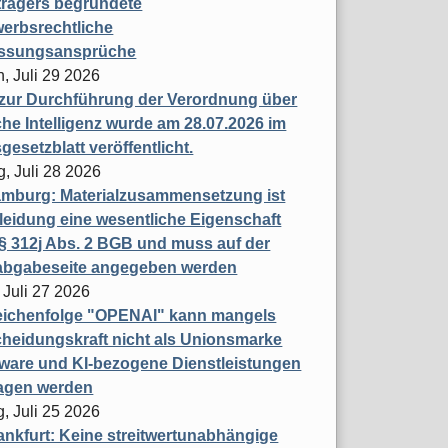
trägers begründete
erbsrechtliche
assungsansprüche
, Juli 29 2026
 zur Durchführung der Verordnung über
che Intelligenz wurde am 28.07.2026 im
esetzblatt veröffentlicht.
g, Juli 28 2026
mburg: Materialzusammensetzung ist
leidung eine wesentliche Eigenschaft
 312j Abs. 2 BGB und muss auf der
labgabeseite angegeben werden
 Juli 27 2026
eichenfolge "OPENAI" kann mangels
heidungskraft nicht als Unionsmarke
tware und KI-bezogene Dienstleistungen
ragen werden
, Juli 25 2026
nkfurt: Keine streitwertunabhängige