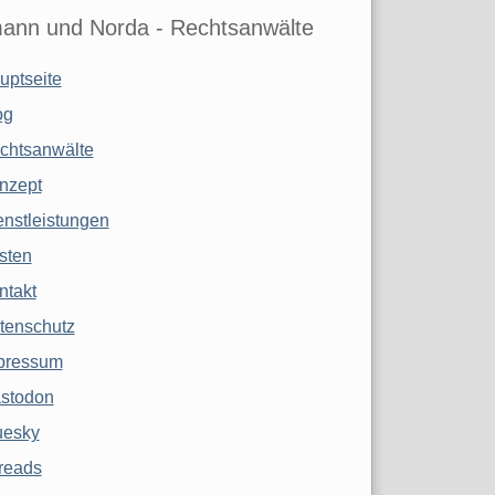
ann und Norda - Rechtsanwälte
uptseite
og
chtsanwälte
nzept
enstleistungen
sten
ntakt
tenschutz
pressum
stodon
uesky
reads