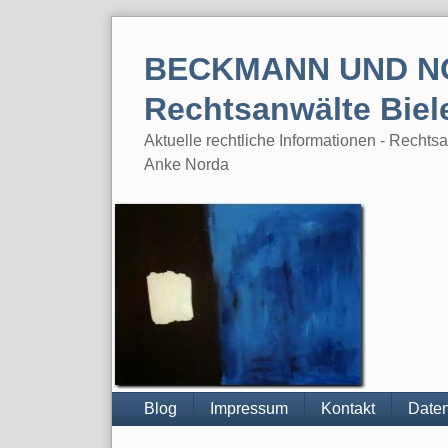
Skip
to
BECKMANN UND N
content
Rechtsanwälte Biel
Aktuelle rechtliche Informationen - Rech
Anke Norda
Blog
Impressum
Kontakt
Daten