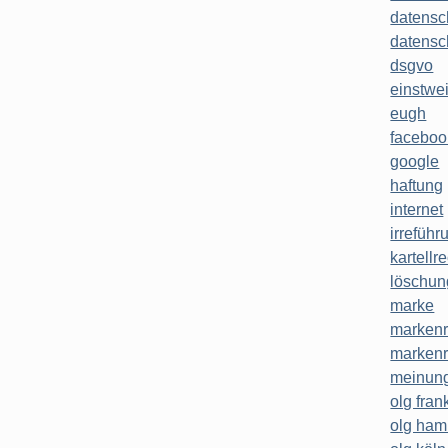
datensc
datensc
dsgvo
einstwe
eugh
faceboo
google
haftung
internet
irreführ
kartellr
löschun
marke
markenr
markenr
meinung
olg frank
olg ha