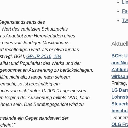
Li
Fa
Twi
Gegenstandswerts des
 Wert des verletzten Schutzrechts
as Angebot zum Herunterladen eines
 eines vollständigen Musikalbums
Aktuel
rechtfertigen wird, als er etwa für das
BGH: U
st (vgl. BGH,
GRUR 2016, 184
aus Nic
ualität und Popularität des Werks und der
Zahlun
rgenommenen Auswertung zu berücksichtigen.
wirksa
elfilm nicht allzu lange nach seinem
Freitag
emacht, so ist regelmäßig ein
LG Darm
chs von nicht unter 10.000 € angemessen.
Lohnste
em Beginn der Auswertung mittels DVD, kann
Steuerb
hmen sein. Das Berufungsgericht wird zu
beschr
Donners
Umstände ein Gegenstandswert der
OLG Fra
heint."