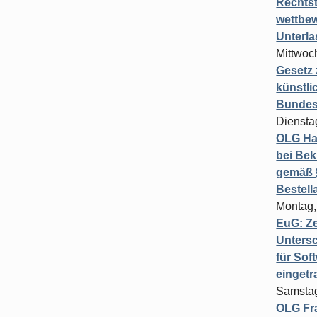
Rechts
wettbew
Unterl
Mittwoch
Gesetz
künstli
Bundesg
Diensta
OLG Ha
bei Bek
gemäß §
Bestel
Montag,
EuG: Z
Untersc
für Sof
einget
Samstag
OLG Fra