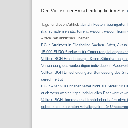
Den Volltext der Entscheidung finden Sie
h
Tags für diesen Artikel:
abmahnkosten
,
baumgarten 
rka
,
schadensersatz
,
torrent
,
waldorf
,
waldorf fromm
Artikel mit ähnlichen Themen:
BGH: Streitwert in Filesharing-Sachen - Wert, Aktual
15.000 EURO Streitwert für Computerspiel angemes
Volltext BGH-Entscheidung - Keine Störerhaftung i
Verwendung des werkseitigen individuellen Passwor
Volltext BGH-Entscheidung zur Bemessung des Streitw
gerechtfertigt
BGH: Anschlussinhaber haftet nicht als Störer für
auch wenn werkseitiges individuelles Passwort vewe
Volltext BGH: Internetanschlussinhaber haftet nich
sofern keine konkreten Anhaltspunkte für Urheberrec