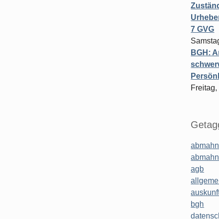
Zuständ
Urheber
7 GVG
Samstag
BGH: A
schwer
Persönl
Freitag,
Getagg
abmahn
abmahn
agb
allgeme
auskunf
bgh
datensc