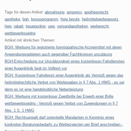
Tags für diesen Artikel:
abmahnung
,
ampreisv
,
apotheenrecht
,
apotheke
,
bgh
,
bonusprogramm
,
freie berufe
,
heilmittelwerbegesetz
,
hwg
,
rabatt
,
treuepunkte
,
uwg
,
versandapotheken
,
werberecht
,
wettbewerbswidrig
Artikel mit ähnlichen Themen:
BGH: Werbung für registrierte homöopathische Arzneimittel mit deren
Anwendungsgebieten auch gegenüber Fachhkreisen unzulässig
BGH-Entscheidung zur Unzulässigkeit eines kostenlosen Fahrdienstes
einer Augenklinik liegt im Volltext vor
BGH: Kostenloser Fahrdienst einer Augenklinik als Verstoß gegen das
heilmittelrechtliche Verbot von Werbegaben in § 7 Abs. 1 HWG - es sei
denn es ist eine handelsübliche Nebenleistung
BGH: Werbung mit kostenloser Zweitbrille bei Erwerb einer Brille
wettbewerbswidrig - Verstoß gegen Verbot von Zuwendungen in § 7
Abs. 1 S. 1 HWG
BGH: Rechtsanwalt darf potentielle Mandanten in Kenntnis eines
konkreten Beratungsbedarfs zu Werbezweclen per Brief anschreiben -