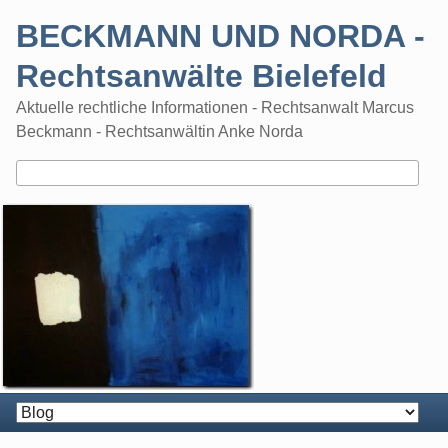
Skip
BECKMANN UND NORDA -
to
content
Rechtsanwälte Bielefeld
Aktuelle rechtliche Informationen - Rechtsanwalt Marcus
Beckmann - Rechtsanwältin Anke Norda