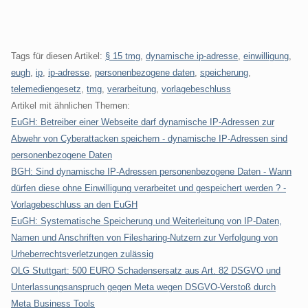
Tags für diesen Artikel:
§ 15 tmg
,
dynamische ip-adresse
,
einwilligung
,
eugh
,
ip
,
ip-adresse
,
personenbezogene daten
,
speicherung
,
telemediengesetz
,
tmg
,
verarbeitung
,
vorlagebeschluss
Artikel mit ähnlichen Themen:
EuGH: Betreiber einer Webseite darf dynamische IP-Adressen zur
Abwehr von Cyberattacken speichern - dynamische IP-Adressen sind
personenbezogene Daten
BGH: Sind dynamische IP-Adressen personenbezogene Daten - Wann
dürfen diese ohne Einwilligung verarbeitet und gespeichert werden ? -
Vorlagebeschluss an den EuGH
EuGH: Systematische Speicherung und Weiterleitung von IP-Daten,
Namen und Anschriften von Filesharing-Nutzern zur Verfolgung von
Urheberrechtsverletzungen zulässig
OLG Stuttgart: 500 EURO Schadensersatz aus Art. 82 DSGVO und
Unterlassungsanspruch gegen Meta wegen DSGVO-Verstoß durch
Meta Business Tools