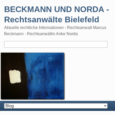
Skip
BECKMANN UND NORDA -
to
content
Rechtsanwälte Bielefeld
Aktuelle rechtliche Informationen - Rechtsanwalt Marcus
Beckmann - Rechtsanwältin Anke Norda