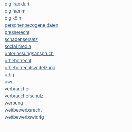
olg frankfurt
olg hamm
olg köln
personenbezogene daten
presserecht
schadensersatz
social media
unterlassungsanspruch
urheberrecht
urheberrechtsverletzung
urhg
uwg
verbraucher
verbraucherschutz
werbung
wettbewerbsrecht
wettbewerbswidrig