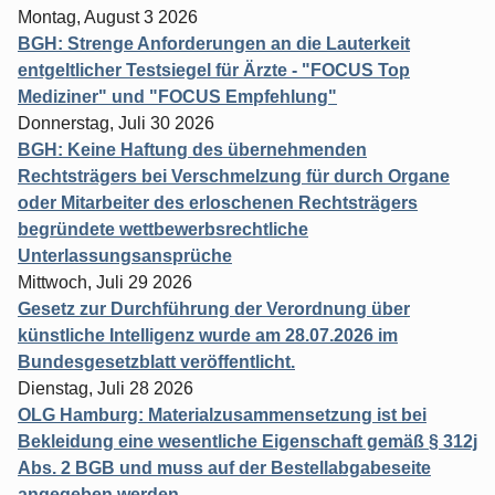
Montag, August 3 2026
BGH: Strenge Anforderungen an die Lauterkeit
entgeltlicher Testsiegel für Ärzte - "FOCUS Top
Mediziner" und "FOCUS Empfehlung"
Donnerstag, Juli 30 2026
BGH: Keine Haftung des übernehmenden
Rechtsträgers bei Verschmelzung für durch Organe
oder Mitarbeiter des erloschenen Rechtsträgers
begründete wettbewerbsrechtliche
Unterlassungsansprüche
Mittwoch, Juli 29 2026
Gesetz zur Durchführung der Verordnung über
künstliche Intelligenz wurde am 28.07.2026 im
Bundesgesetzblatt veröffentlicht.
Dienstag, Juli 28 2026
OLG Hamburg: Materialzusammensetzung ist bei
Bekleidung eine wesentliche Eigenschaft gemäß § 312j
Abs. 2 BGB und muss auf der Bestellabgabeseite
angegeben werden