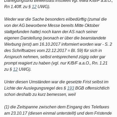
Darlegungsund Beweislast insoweit vgl. etwa K/B/F a.a.O.,
Rn 1.40ff. zu §
12
UWG).
Weder war die Sache besonders eilbedürftig (zumal die
von der AG beworbene Messe bereits Mitte Oktober
stattgefunden hatte) noch kann der AS nach seiner
eigenen Darstellung (wonach er über die beanstandete
Werbung (erst) am 16.10.2017 informiert worden war - S. 2
des Schriftsatzes vom 22.12.2017 = Bl. 59) für sich in
Anspruch nehmen, selbst entsprechend zügig oder gar
prompt reagiert zu haben (vgl. nur K/B/F a.a.O., Rn. 1.21
zu §
12
UWG).
Unter diesen Umständen war die gesetzte Frist selbst im
Lichte der Auslegungsregel des §
193
BGB offensichtlich
schon deshalb zu kurz bemessen, weil
(1) die Zeitspanne zwischen dem Eingang des Telefaxes
am 23.10.17 (diesen einmal unterstellt) und dem Fristende