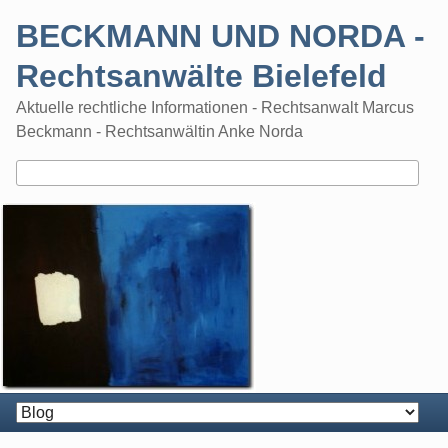
Skip
BECKMANN UND NORDA -
to
content
Rechtsanwälte Bielefeld
Aktuelle rechtliche Informationen - Rechtsanwalt Marcus
Beckmann - Rechtsanwältin Anke Norda