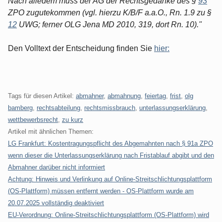
Nach alledem muss der AG der Rechtsgedanke des §
93
ZPO zugutekommen (vgl. hierzu K/B/F a.a.O., Rn. 1.9 zu §
12
UWG; ferner OLG Jena MD 2010, 319, dort Rn. 10)."
Den Volltext der Entscheidung finden Sie
hier:
Tags für diesen Artikel:
abmahner
,
abmahnung
,
feiertag
,
frist
,
olg
bamberg
,
rechtsabteilung
,
rechtsmissbrauch
,
unterlassungserklärung
,
wettbewerbsrecht
,
zu kurz
Artikel mit ähnlichen Themen:
LG Frankfurt: Kostentragungspflicht des Abgemahnten nach § 91a ZPO
wenn dieser die Unterlassungserklärung nach Fristablauf abgibt und den
Abmahner darüber nicht informiert
Achtung: Hinweis und Verlinkung auf Online-Streitschlichtungsplattform
(OS-Plattform) müssen entfernt werden - OS-Plattform wurde am
20.07.2025 vollständig deaktiviert
EU-Verordnung: Online-Streitschlichtungsplattform (OS-Plattform) wird