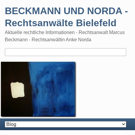
Skip
BECKMANN UND NORDA -
to
content
Rechtsanwälte Bielefeld
Aktuelle rechtliche Informationen - Rechtsanwalt Marcus
Beckmann - Rechtsanwältin Anke Norda