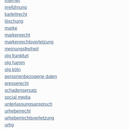
internet
irreführung
kartellrecht
löschung
marke
markenrecht
markenrechtsverletzung
meinungsfreiheit
olg frankfurt
olg hamm
olg köln
personenbezogene daten
presserecht
schadensersatz
social media
unterlassungsanspruch
urheberrecht
urheberrechtsverletzung
urhg