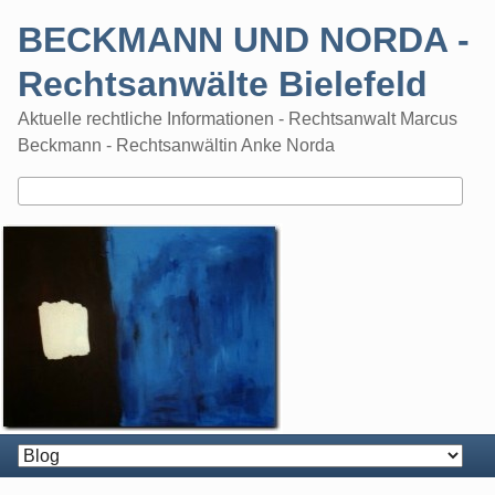
Skip
BECKMANN UND NORDA -
to
content
Rechtsanwälte Bielefeld
Aktuelle rechtliche Informationen - Rechtsanwalt Marcus
Beckmann - Rechtsanwältin Anke Norda