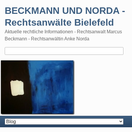
Skip
BECKMANN UND NORDA -
to
content
Rechtsanwälte Bielefeld
Aktuelle rechtliche Informationen - Rechtsanwalt Marcus
Beckmann - Rechtsanwältin Anke Norda