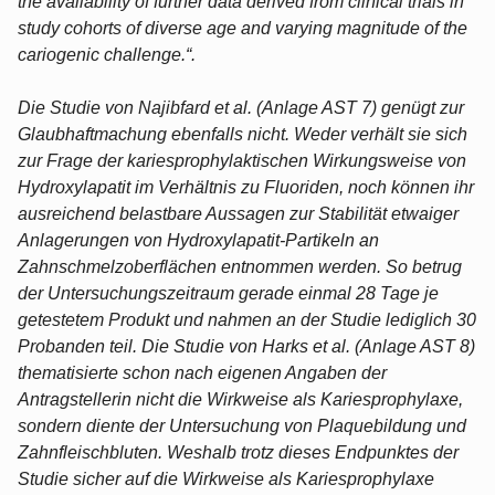
the availability of further data derived from clinical trials in
study cohorts of diverse age and varying magnitude of the
cariogenic challenge.“.
Die Studie von Najibfard et al. (Anlage AST 7) genügt zur
Glaubhaftmachung ebenfalls nicht. Weder verhält sie sich
zur Frage der kariesprophylaktischen Wirkungsweise von
Hydroxylapatit im Verhältnis zu Fluoriden, noch können ihr
ausreichend belastbare Aussagen zur Stabilität etwaiger
Anlagerungen von Hydroxylapatit-Partikeln an
Zahnschmelzoberflächen entnommen werden. So betrug
der Untersuchungszeitraum gerade einmal 28 Tage je
getestetem Produkt und nahmen an der Studie lediglich 30
Probanden teil. Die Studie von Harks et al. (Anlage AST 8)
thematisierte schon nach eigenen Angaben der
Antragstellerin nicht die Wirkweise als Kariesprophylaxe,
sondern diente der Untersuchung von Plaquebildung und
Zahnfleischbluten. Weshalb trotz dieses Endpunktes der
Studie sicher auf die Wirkweise als Kariesprophylaxe