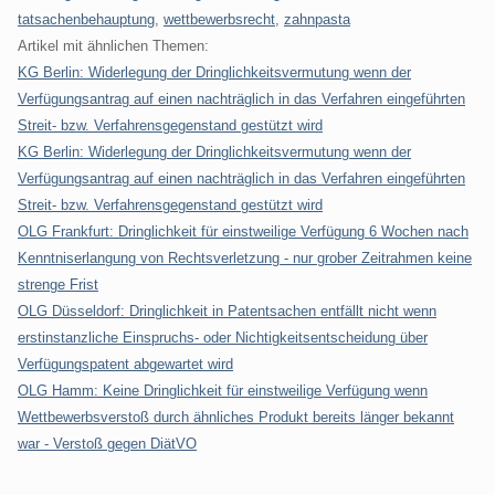
tatsachenbehauptung
,
wettbewerbsrecht
,
zahnpasta
Artikel mit ähnlichen Themen:
KG Berlin: Widerlegung der Dringlichkeitsvermutung wenn der
Verfügungsantrag auf einen nachträglich in das Verfahren eingeführten
Streit- bzw. Verfahrensgegenstand gestützt wird
KG Berlin: Widerlegung der Dringlichkeitsvermutung wenn der
Verfügungsantrag auf einen nachträglich in das Verfahren eingeführten
Streit- bzw. Verfahrensgegenstand gestützt wird
OLG Frankfurt: Dringlichkeit für einstweilige Verfügung 6 Wochen nach
Kenntniserlangung von Rechtsverletzung - nur grober Zeitrahmen keine
strenge Frist
OLG Düsseldorf: Dringlichkeit in Patentsachen entfällt nicht wenn
erstinstanzliche Einspruchs- oder Nichtigkeitsentscheidung über
Verfügungspatent abgewartet wird
OLG Hamm: Keine Dringlichkeit für einstweilige Verfügung wenn
Wettbewerbsverstoß durch ähnliches Produkt bereits länger bekannt
war - Verstoß gegen DiätVO