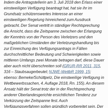
Indem die Antragstellerin am 3. Juli 2018 den Erlass einer
einstweiligen Verfügung beantragt hat, hat sie ihr im
Grundsatz schützenswertes Interesse an einer
einstweiligen Regelung hinreichend zum Ausdruck
gebracht. Der Senat vertritt in ständiger Rechtsprechung
die Ansicht, dass die Zeitspanne zwischen der Erlangung
der Kenntnis von der Person des Verletzers und den
maßgeblichen Umständen der Verletzungshandlung bis
zur Einreichung des Verfügungsantrags in Fällen
durchschnittlicher Bedeutung und Schwierigkeiten sowie
mittleren Umfangs zwei Monate betragen darf, diese Dauer
aber auch nicht überschreiten soll (
GRUR-RR 2011, 315
,
316 – Staubsaugerbeutel;
NJWE-WettbR 1999, 15
;
ebenso: Berneke/Schüttpelz, Die einstweilige Verfügung in
Wettbewerbssachen, 4. Auflage 2018, Rn. 155). An diesem
Ansatz hält der Senat trotz der in der Rechtsprechung
anderer Oberlandesgerichte ersichtlichen Tendenz zur
Verkürzung der Zeitspanne fest. Auch
Verfügungsverfahren sollen gründlich vorbereitet sein. Der