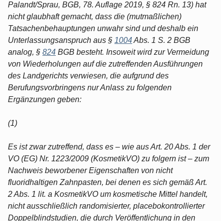
Palandt/Sprau, BGB, 78. Auflage 2019, § 824 Rn. 13) hat
nicht glaubhaft gemacht, dass die (mutmaßlichen)
Tatsachenbehauptungen unwahr sind und deshalb ein
Unterlassungsanspruch aus §
1004
Abs. 1 S. 2 BGB
analog, §
824
BGB besteht. Insoweit wird zur Vermeidung
von Wiederholungen auf die zutreffenden Ausführungen
des Landgerichts verwiesen, die aufgrund des
Berufungsvorbringens nur Anlass zu folgenden
Ergänzungen geben:
(1)
Es ist zwar zutreffend, dass es – wie aus Art. 20 Abs. 1 der
VO (EG) Nr. 1223/2009 (KosmetikVO) zu folgern ist – zum
Nachweis beworbener Eigenschaften von nicht
fluoridhaltigen Zahnpasten, bei denen es sich gemäß Art.
2 Abs. 1 lit. a KosmetikVO um kosmetische Mittel handelt,
nicht ausschließlich randomisierter, placebokontrollierter
Doppelblindstudien, die durch Veröffentlichung in den