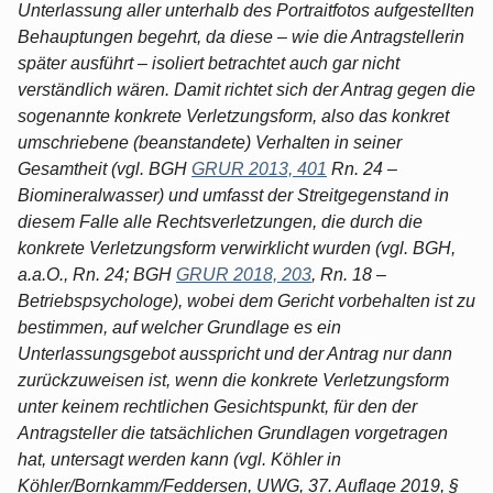
Unterlassung aller unterhalb des Portraitfotos aufgestellten
Behauptungen begehrt, da diese – wie die Antragstellerin
später ausführt – isoliert betrachtet auch gar nicht
verständlich wären. Damit richtet sich der Antrag gegen die
sogenannte konkrete Verletzungsform, also das konkret
umschriebene (beanstandete) Verhalten in seiner
Gesamtheit (vgl. BGH
GRUR 2013, 401
Rn. 24 –
Biomineralwasser) und umfasst der Streitgegenstand in
diesem Falle alle Rechtsverletzungen, die durch die
konkrete Verletzungsform verwirklicht wurden (vgl. BGH,
a.a.O., Rn. 24; BGH
GRUR 2018, 203
, Rn. 18 –
Betriebspsychologe), wobei dem Gericht vorbehalten ist zu
bestimmen, auf welcher Grundlage es ein
Unterlassungsgebot ausspricht und der Antrag nur dann
zurückzuweisen ist, wenn die konkrete Verletzungsform
unter keinem rechtlichen Gesichtspunkt, für den der
Antragsteller die tatsächlichen Grundlagen vorgetragen
hat, untersagt werden kann (vgl. Köhler in
Köhler/Bornkamm/Feddersen, UWG, 37. Auflage 2019, §