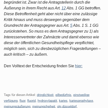
begründet ist. Zwar ist die Antragstellerin durch die
Äußerung in ihrem Recht aus Art.
12
Abs. 1 GG betroffen.
Diese Betroffenheit geht aber nicht über eine zulässige
Kritik hinaus und muss deswegen gegenüber dem
Grundrecht der Antragsgegner aus Art.
5
Abs. 1 S. 1 GG
zurückstehen. So muss es dem Antragsgegner zu 1) als
Interessenvertreter der Zahnärzte und damit ebenso wie
diese der öffentlichen Gesundheitspflege verpflichtet,
möglich sein, sich zu diesbezüglichen Fragestellungen –
auch kritisch – zu äußern.
Den Volltext der Entscheidung finden Sie
hier:
Tags für diesen Artikel:
dringlichkeit
,
eilbedürfnis
,
einstweilige
verfügung
,
fluor
,
fluorid
,
hydroxylapatit
,
karies
,
kariesprophylaxe
,
meinungsäußerung
,
meinungsfreiheit
,
olg düsseldorf
,