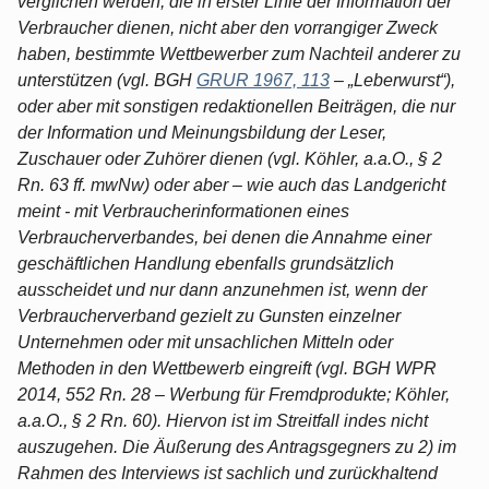
verglichen werden, die in erster Linie der Information der
Verbraucher dienen, nicht aber den vorrangiger Zweck
haben, bestimmte Wettbewerber zum Nachteil anderer zu
unterstützen (vgl. BGH
GRUR 1967, 113
– „Leberwurst“),
oder aber mit sonstigen redaktionellen Beiträgen, die nur
der Information und Meinungsbildung der Leser,
Zuschauer oder Zuhörer dienen (vgl. Köhler, a.a.O., § 2
Rn. 63 ff. mwNw) oder aber – wie auch das Landgericht
meint - mit Verbraucherinformationen eines
Verbraucherverbandes, bei denen die Annahme einer
geschäftlichen Handlung ebenfalls grundsätzlich
ausscheidet und nur dann anzunehmen ist, wenn der
Verbraucherverband gezielt zu Gunsten einzelner
Unternehmen oder mit unsachlichen Mitteln oder
Methoden in den Wettbewerb eingreift (vgl. BGH WPR
2014, 552 Rn. 28 – Werbung für Fremdprodukte; Köhler,
a.a.O., § 2 Rn. 60). Hiervon ist im Streitfall indes nicht
auszugehen. Die Äußerung des Antragsgegners zu 2) im
Rahmen des Interviews ist sachlich und zurückhaltend