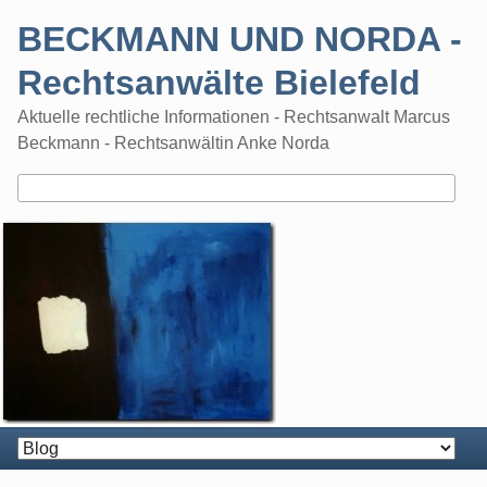
Skip
BECKMANN UND NORDA -
to
content
Rechtsanwälte Bielefeld
Aktuelle rechtliche Informationen - Rechtsanwalt Marcus
Beckmann - Rechtsanwältin Anke Norda