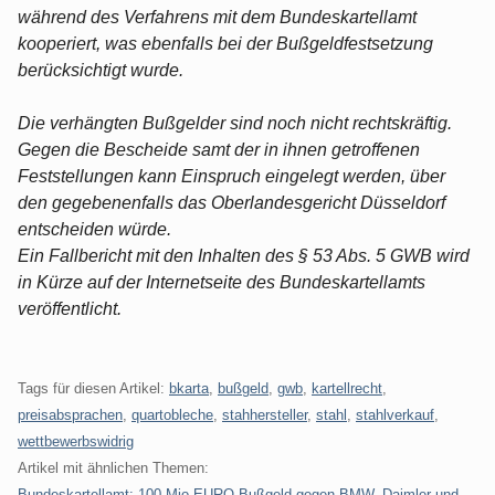
während des Verfahrens mit dem Bundeskartellamt
kooperiert, was ebenfalls bei der Bußgeldfestsetzung
berücksichtigt wurde.
Die verhängten Bußgelder sind noch nicht rechtskräftig.
Gegen die Bescheide samt der in ihnen getroffenen
Feststellungen kann Einspruch eingelegt werden, über
den gegebenenfalls das Oberlandesgericht Düsseldorf
entscheiden würde.
Ein Fallbericht mit den Inhalten des § 53 Abs. 5 GWB wird
in Kürze auf der Internetseite des Bundeskartellamts
veröffentlicht.
Tags für diesen Artikel:
bkarta
,
bußgeld
,
gwb
,
kartellrecht
,
preisabsprachen
,
quartobleche
,
stahhersteller
,
stahl
,
stahlverkauf
,
wettbewerbswidrig
Artikel mit ähnlichen Themen:
Bundeskartellamt: 100 Mio EURO Bußgeld gegen BMW, Daimler und