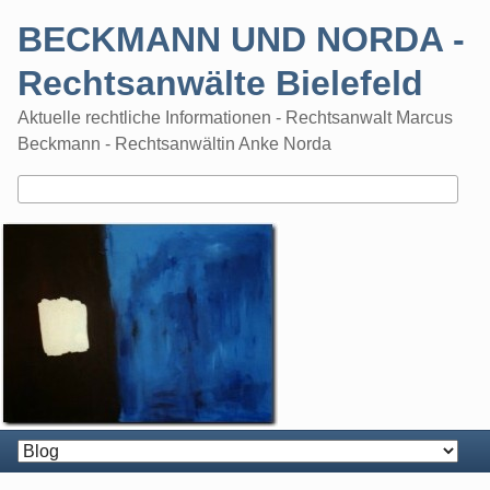
Skip
BECKMANN UND NORDA -
to
content
Rechtsanwälte Bielefeld
Aktuelle rechtliche Informationen - Rechtsanwalt Marcus
Beckmann - Rechtsanwältin Anke Norda