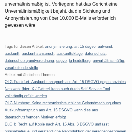
unverhältnismäßig ist. Vorliegend hat das Gericht eine
Unverhältnismäßigkeit bejaht, da die Sichtung und
Anonymisierung von über 10.000 E-Mails erforderlich
gewesen wäre.
Tags für diesen Artikel:
anonymisierung
,
art 15 dsgvo
,
aufwand
,
auskunft
,
auskunftsanspruch
,
auskunftsklage
,
datenschutz
,
datenschutzgrundverordnung
,
dsgvo
,
lg heidelberg
,
unverhältnismäßig
,
verarbeitende stelle
Artikel mit ähnlichen Themen:
OLG Frankfurt: Auskunftsanspruch aus Art. 15 DSGVO gegen soziales
Netzwerk (hier: X / Twitter) kann auch durch Self-Service-Tool
vollständig erfüllt werden
OLG Nürnberg: Keine rechtsmissbräuchliche Geltendmachung eines
Auskunftsanspruch aus Art. 15 DSGVO wenn dies aus
datenschutzfremden Motiven erfolgt
EuGH: Recht auf Kopie nach Art. 15 Abs. 3 DSGVO umfasst
originalgetreue und verständliche Reproduktion der personenbezogenen