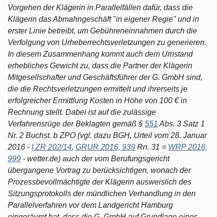
Vorgehen der Klägerin in Parallelfällen dafür, dass die
Klägerin das Abmahngeschäft "in eigener Regie" und in
erster Linie betreibt, um Gebühreneinnahmen durch die
Verfolgung von Urheberrechtsverletzungen zu generieren.
In diesem Zusammenhang kommt auch dem Umstand
erhebliches Gewicht zu, dass die Partner der Klägerin
Mitgesellschafter und Geschäftsführer der G. GmbH sind,
die die Rechtsverletzungen ermittelt und ihrerseits je
erfolgreicher Ermittlung Kosten in Höhe von 100 € in
Rechnung stellt. Dabei ist auf die zulässige
Verfahrensrüge der Beklagten gemäß §
551
Abs. 3 Satz 1
Nr. 2 Buchst. b ZPO (vgl. dazu BGH, Urteil vom 28. Januar
2016 -
I ZR 202/14
,
GRUR 2016, 939
Rn. 31 =
WRP 2016,
999
- wetter.de) auch der vom Berufungsgericht
übergangene Vortrag zu berücksichtigen, wonach der
Prozessbevollmächtigte der Klägerin ausweislich des
Sitzungsprotokolls der mündlichen Verhandlung in den
Parallelverfahren vor dem Landgericht Hamburg
eingeräumt hat, dass die G. GmbH auf Grundlage eines