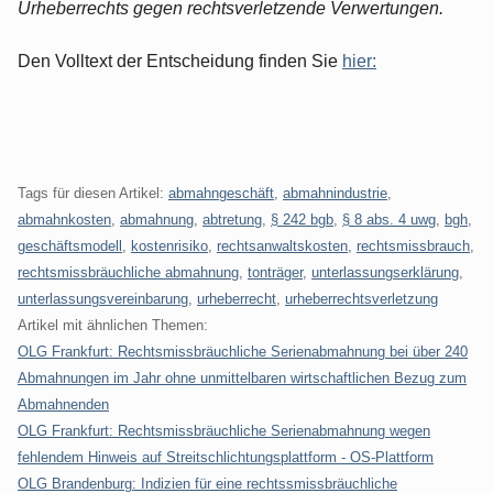
Urheberrechts gegen rechtsverletzende Verwertungen.
Den Volltext der Entscheidung finden Sie
hier:
Tags für diesen Artikel:
abmahngeschäft
,
abmahnindustrie
,
abmahnkosten
,
abmahnung
,
abtretung
,
§ 242 bgb
,
§ 8 abs. 4 uwg
,
bgh
,
geschäftsmodell
,
kostenrisiko
,
rechtsanwaltskosten
,
rechtsmissbrauch
,
rechtsmissbräuchliche abmahnung
,
tonträger
,
unterlassungserklärung
,
unterlassungsvereinbarung
,
urheberrecht
,
urheberrechtsverletzung
Artikel mit ähnlichen Themen:
OLG Frankfurt: Rechtsmissbräuchliche Serienabmahnung bei über 240
Abmahnungen im Jahr ohne unmittelbaren wirtschaftlichen Bezug zum
Abmahnenden
OLG Frankfurt: Rechtsmissbräuchliche Serienabmahnung wegen
fehlendem Hinweis auf Streitschlichtungsplattform - OS-Plattform
OLG Brandenburg: Indizien für eine rechtssmissbräuchliche