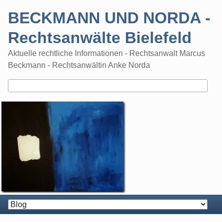
Skip
BECKMANN UND NORDA -
to
content
Rechtsanwälte Bielefeld
Aktuelle rechtliche Informationen - Rechtsanwalt Marcus
Beckmann - Rechtsanwältin Anke Norda