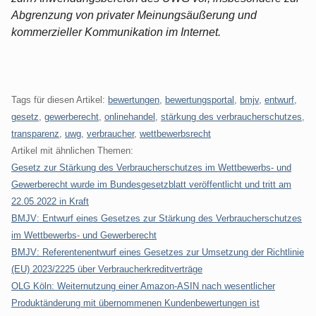
Abgrenzung von privater Meinungsäußerung und
kommerzieller Kommunikation im Internet.
Tags für diesen Artikel:
bewertungen
,
bewertungsportal
,
bmjv
,
entwurf
,
gesetz
,
gewerberecht
,
onlinehandel
,
stärkung des verbraucherschutzes
,
transparenz
,
uwg
,
verbraucher
,
wettbewerbsrecht
Artikel mit ähnlichen Themen:
Gesetz zur Stärkung des Verbraucherschutzes im Wettbewerbs- und
Gewerberecht wurde im Bundesgesetzblatt veröffentlicht und tritt am
22.05.2022 in Kraft
BMJV: Entwurf eines Gesetzes zur Stärkung des Verbraucherschutzes
im Wettbewerbs- und Gewerberecht
BMJV: Referentenentwurf eines Gesetzes zur Umsetzung der Richtlinie
(EU) 2023/2225 über Verbraucherkreditverträge
OLG Köln: Weiternutzung einer Amazon-ASIN nach wesentlicher
Produktänderung mit übernommenen Kundenbewertungen ist