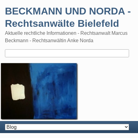
Skip
BECKMANN UND NORDA -
to
content
Rechtsanwälte Bielefeld
Aktuelle rechtliche Informationen - Rechtsanwalt Marcus
Beckmann - Rechtsanwältin Anke Norda