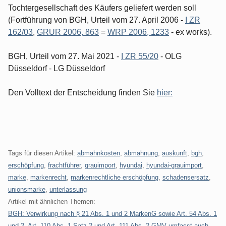
Tochtergesellschaft des Käufers geliefert werden soll
(Fortführung von BGH, Urteil vom 27. April 2006 -
I ZR
162/03
,
GRUR 2006, 863
=
WRP 2006, 1233
- ex works).
BGH, Urteil vom 27. Mai 2021 -
I ZR 55/20
- OLG
Düsseldorf - LG Düsseldorf
Den Volltext der Entscheidung finden Sie
hier:
Tags für diesen Artikel:
abmahnkosten
,
abmahnung
,
auskunft
,
bgh
,
erschöpfung
,
frachtführer
,
grauimport
,
hyundai
,
hyundai-grauimport
,
marke
,
markenrecht
,
markenrechtliche erschöpfung
,
schadensersatz
,
unionsmarke
,
unterlassung
Artikel mit ähnlichen Themen:
BGH: Verwirkung nach § 21 Abs. 1 und 2 MarkenG sowie Art. 54 Abs. 1
und 2, Art. 110 Abs. 1 Satz 2 und Art. 111 Abs. 2 GMV umfasst auch