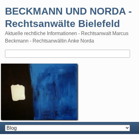
Skip
BECKMANN UND NORDA -
to
content
Rechtsanwälte Bielefeld
Aktuelle rechtliche Informationen - Rechtsanwalt Marcus
Beckmann - Rechtsanwältin Anke Norda