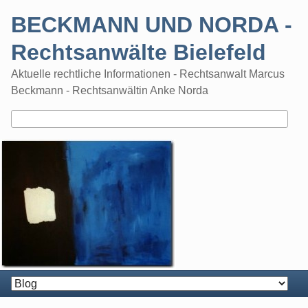
Skip
BECKMANN UND NORDA -
to
content
Rechtsanwälte Bielefeld
Aktuelle rechtliche Informationen - Rechtsanwalt Marcus
Beckmann - Rechtsanwältin Anke Norda