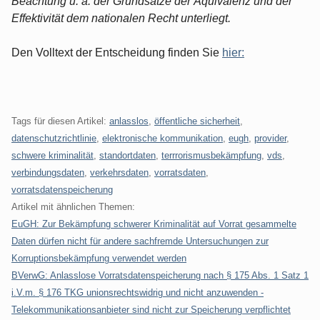
Beachtung u. a. der Grundsätze der Äquivalenz und der
Effektivität dem nationalen Recht unterliegt.
Den Volltext der Entscheidung finden Sie
hier:
Tags für diesen Artikel:
anlasslos
,
öffentliche sicherheit
,
datenschutzrichtlinie
,
elektronische kommunikation
,
eugh
,
provider
,
schwere kriminalität
,
standortdaten
,
terrrorismusbekämpfung
,
vds
,
verbindungsdaten
,
verkehrsdaten
,
vorratsdaten
,
vorratsdatenspeicherung
Artikel mit ähnlichen Themen:
EuGH: Zur Bekämpfung schwerer Kriminalität auf Vorrat gesammelte
Daten dürfen nicht für andere sachfremde Untersuchungen zur
Korruptionsbekämpfung verwendet werden
BVerwG: Anlasslose Vorratsdatenspeicherung nach § 175 Abs. 1 Satz 1
i.V.m. § 176 TKG unionsrechtswidrig und nicht anzuwenden -
Telekommunikationsanbieter sind nicht zur Speicherung verpflichtet