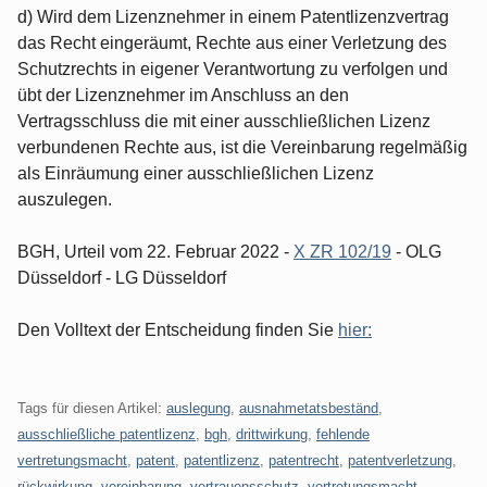
d) Wird dem Lizenznehmer in einem Patentlizenzvertrag
das Recht eingeräumt, Rechte aus einer Verletzung des
Schutzrechts in eigener Verantwortung zu verfolgen und
übt der Lizenznehmer im Anschluss an den
Vertragsschluss die mit einer ausschließlichen Lizenz
verbundenen Rechte aus, ist die Vereinbarung regelmäßig
als Einräumung einer ausschließlichen Lizenz
auszulegen.
BGH, Urteil vom 22. Februar 2022 -
X ZR 102/19
- OLG
Düsseldorf - LG Düsseldorf
Den Volltext der Entscheidung finden Sie
hier:
Tags für diesen Artikel:
auslegung
,
ausnahmetatsbeständ
,
ausschließliche patentlizenz
,
bgh
,
drittwirkung
,
fehlende
vertretungsmacht
,
patent
,
patentlizenz
,
patentrecht
,
patentverletzung
,
rückwirkung
,
vereinbarung
,
vertrauensschutz
,
vertretungsmacht