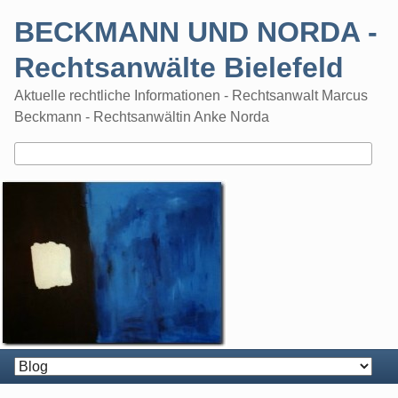
Skip
BECKMANN UND NORDA -
to
content
Rechtsanwälte Bielefeld
Aktuelle rechtliche Informationen - Rechtsanwalt Marcus
Beckmann - Rechtsanwältin Anke Norda