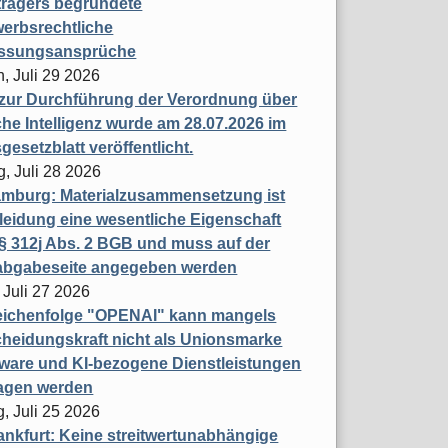
trägers begründete
erbsrechtliche
assungsansprüche
, Juli 29 2026
 zur Durchführung der Verordnung über
che Intelligenz wurde am 28.07.2026 im
esetzblatt veröffentlicht.
g, Juli 28 2026
mburg: Materialzusammensetzung ist
leidung eine wesentliche Eigenschaft
 312j Abs. 2 BGB und muss auf der
labgabeseite angegeben werden
 Juli 27 2026
eichenfolge "OPENAI" kann mangels
heidungskraft nicht als Unionsmarke
tware und KI-bezogene Dienstleistungen
ragen werden
, Juli 25 2026
nkfurt: Keine streitwertunabhängige