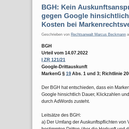
BGH: Kein Auskunftsansp
gegen Google hinsichtlich
Kosten bei Markenrechtsv
Geschrieben von
Rechtsanwalt Marcus Beckmann
BGH
Urteil vom 14.07.2022
I ZR 121/21
Google-Drittauskunft
MarkenG §
19
Abs. 1 und 3; Richtlinie 20
Der BGH hat entschieden, dass ein Marke
Google hinsichtlich Dauer, Klickzahlen un
durch AdWords zusteht.
Leitsätze des BGH:
a) Der Umfang der Auskunftspflichten von
bestimmten Dritten über die Herkunft und 