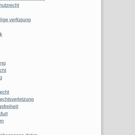
hutzrecht
ilige verfügung
k
ung
echt
g
echt
echtsverletzung
sfreiheit
furt
mm