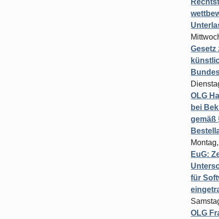
Rechts
wettbew
Unterl
Mittwoch
Gesetz
künstli
Bundesg
Diensta
OLG Ha
bei Bek
gemäß §
Bestel
Montag,
EuG: Z
Untersc
für Sof
einget
Samstag
OLG Fra