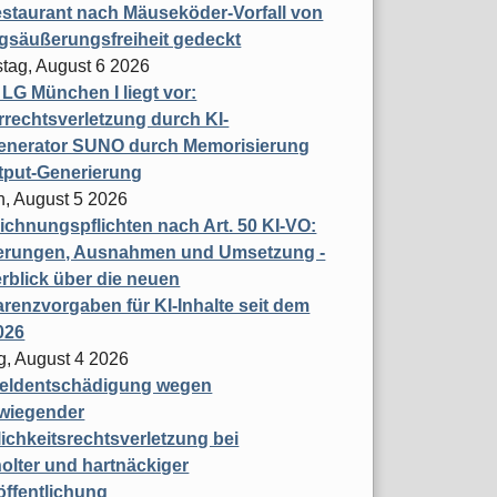
staurant nach Mäuseköder-Vorfall von
gsäußerungsfreiheit gedeckt
tag, August 6 2026
t LG München I liegt vor:
rechtsverletzung durch KI-
enerator SUNO durch Memorisierung
tput-Generierung
h, August 5 2026
chnungspflichten nach Art. 50 KI-VO:
erungen, Ausnahmen und Umsetzung -
rblick über die neuen
renzvorgaben für KI-Inhalte seit dem
026
g, August 4 2026
eldentschädigung wegen
wiegender
ichkeitsrechtsverletzung bei
olter und hartnäckiger
öffentlichung