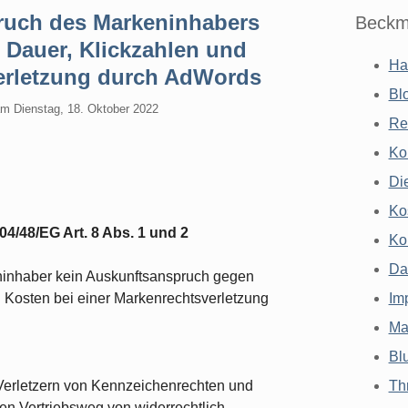
ruch des Markeninhabers
Beckm
 Dauer, Klickzahlen und
Ha
erletzung durch AdWords
Bl
am
Dienstag, 18. Oktober 2022
Re
Ko
Di
Ko
04/48/EG Art. 8 Abs. 1 und 2
Ko
Da
ninhaber kein Auskunftsanspruch gegen
d Kosten bei einer Markenrechtsverletzung
Im
Ma
Bl
 Verletzern von Kennzeichenrechten und
Th
den Vertriebsweg von widerrechtlich