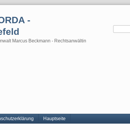
ORDA -
efeld
tsanwalt Marcus Beckmann - Rechtsanwältin
schutzerklärung
Hauptseite