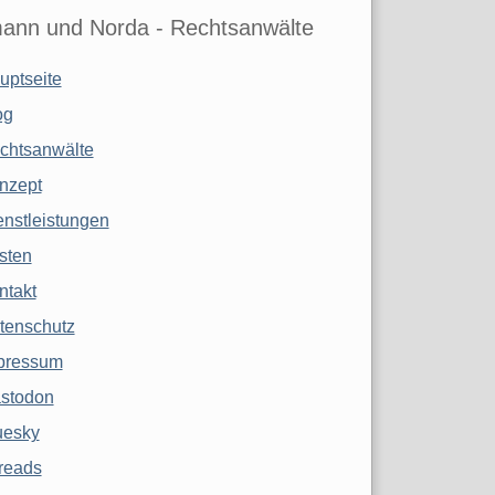
ann und Norda - Rechtsanwälte
uptseite
og
chtsanwälte
nzept
enstleistungen
sten
ntakt
tenschutz
pressum
stodon
uesky
reads