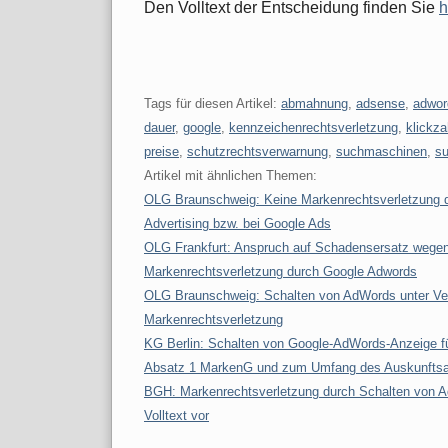
Den Volltext der Entscheidung finden Sie
h
Tags für diesen Artikel:
abmahnung
,
adsense
,
adwor
dauer
,
google
,
kennzeichenrechtsverletzung
,
klickza
preise
,
schutzrechtsverwarnung
,
suchmaschinen
,
s
Artikel mit ähnlichen Themen:
OLG Braunschweig: Keine Markenrechtsverletzung 
Advertising bzw. bei Google Ads
OLG Frankfurt: Anspruch auf Schadensersatz wegen
Markenrechtsverletzung durch Google Adwords
OLG Braunschweig: Schalten von AdWords unter Ver
Markenrechtsverletzung
KG Berlin: Schalten von Google-AdWords-Anzeige für
Absatz 1 MarkenG und zum Umfang des Auskunfts
BGH: Markenrechtsverletzung durch Schalten von A
Volltext vor