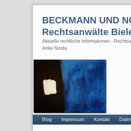
Skip
to
BECKMANN UND N
content
Rechtsanwälte Biel
Aktuelle rechtliche Informationen - Rech
Anke Norda
Blog
Impressum
Kontakt
Daten