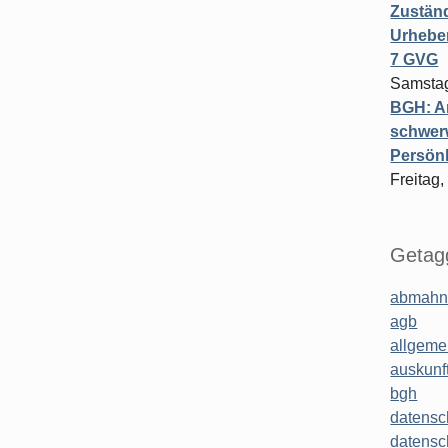
Zuständ
Urheber
7 GVG
Samstag
BGH: A
schwer
Persönl
Freitag,
Getagg
abmahn
agb
allgeme
auskunf
bgh
datensc
datensc