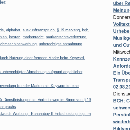
ier:
über Re
Meinun
Donners
Volltex
ds
,
alphabet
,
auskunftsanspruch
,
§ 19 markeng
,
bgh
,
Urheber
hlen
,
kosten
,
markenrecht
,
markenrechtsverletzung
,
Musikg
uchmaschinenwerbung
,
unberechtigte abmahnung
und Ou
Mittwoc
durch Nutzung einer fremden Marke beim Keyword-
Kennzei
Anford
 unberechtigter Abmahnung aufgrund angeblicher
Ein Übe
Transpa
wendung fremder Marken als Keyword ist eine
02.08.2
Diensta
 Dienstleistungen ist Vertriebsweg im Sinne von § 19
BGH: G
anspruchs
schwer
dwords-Werbung - Bananabay II-Entscheidung liegt im
Persönl
wiederh
Bildver