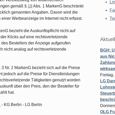
Li
tungen gemäß §
19
Abs. 1 MarkenG beschränkt
Fa
klich genannten Angaben. Davon wird die
einer Werbeanzeige im Internet nicht erfasst.
Twi
enG bezieht die Auskunftspflicht nicht auf
 der Klicks auf eine rechtsverletzende
Aktuel
e des Bestellers der Anzeige aufgerufen
h nicht analog auf rechtsverletzende
BGH: U
aus Nic
Zahlun
 3 Nr. 2 MarkenG bezieht sich auf die Preise
wirksa
ht jedoch auf die Preise für Dienstleistungen
Freitag
rechtsverletzende Tätigkeiten genutzt worden
LG Darm
skunft über den Preis, den der Besteller für
Lohnste
ahlt hat.
Steuerb
beschr
1
- KG Berlin - LG Berlin
Donners
OLG Fra