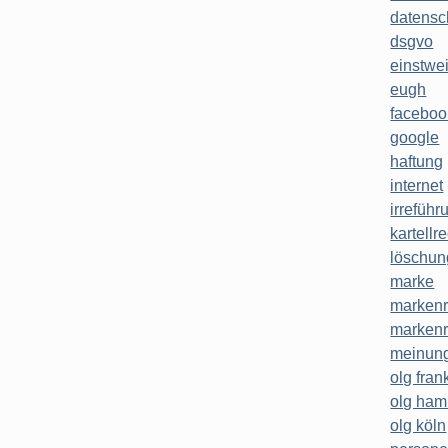
datensc
dsgvo
einstwe
eugh
faceboo
google
haftung
internet
irreführ
kartellr
löschun
marke
markenr
markenr
meinung
olg frank
olg ha
olg köln