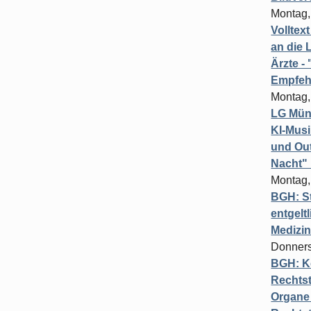
Montag,
Volltex
an die L
Ärzte 
Empfeh
Montag,
LG Münc
KI-Mus
und Out
Nacht"
Montag,
BGH: St
entgelt
Medizi
Donners
BGH: K
Rechtst
Organe 