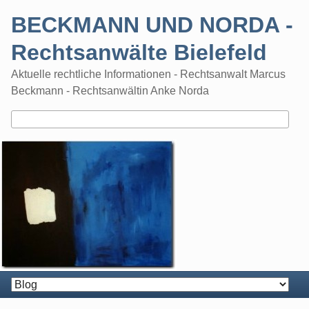
Skip
BECKMANN UND NORDA -
to
content
Rechtsanwälte Bielefeld
Aktuelle rechtliche Informationen - Rechtsanwalt Marcus
Beckmann - Rechtsanwältin Anke Norda