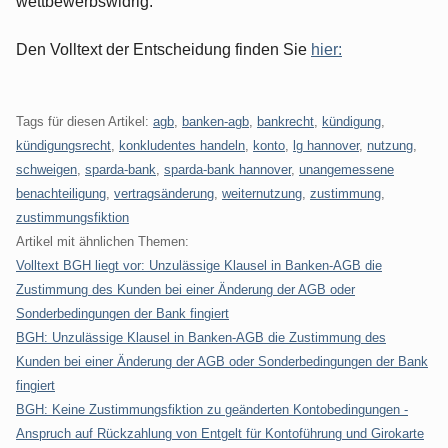
wettbewerbswidrig.
Den Volltext der Entscheidung finden Sie
hier:
Tags für diesen Artikel:
agb
,
banken-agb
,
bankrecht
,
kündigung
,
kündigungsrecht
,
konkludentes handeln
,
konto
,
lg hannover
,
nutzung
,
schweigen
,
sparda-bank
,
sparda-bank hannover
,
unangemessene
benachteiligung
,
vertragsänderung
,
weiternutzung
,
zustimmung
,
zustimmungsfiktion
Artikel mit ähnlichen Themen:
Volltext BGH liegt vor: Unzulässige Klausel in Banken-AGB die
Zustimmung des Kunden bei einer Änderung der AGB oder
Sonderbedingungen der Bank fingiert
BGH: Unzulässige Klausel in Banken-AGB die Zustimmung des
Kunden bei einer Änderung der AGB oder Sonderbedingungen der Bank
fingiert
BGH: Keine Zustimmungsfiktion zu geänderten Kontobedingungen -
Anspruch auf Rückzahlung von Entgelt für Kontoführung und Girokarte