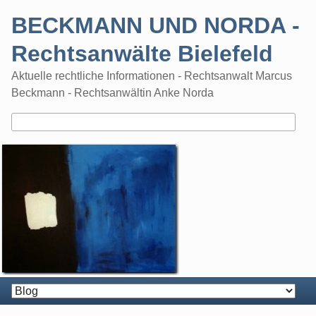
Skip
BECKMANN UND NORDA -
to
content
Rechtsanwälte Bielefeld
Aktuelle rechtliche Informationen - Rechtsanwalt Marcus
Beckmann - Rechtsanwältin Anke Norda