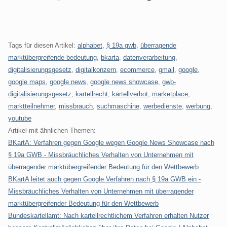
Tags für diesen Artikel:
alphabet
,
§ 19a gwb
,
überragende
marktübergreifende bedeutung
,
bkarta
,
datenverarbeitung
,
digitalisierungsgesetz
,
digitalkonzern
,
ecommerce
,
gmail
,
google
,
google maps
,
google news
,
google news showcase
,
gwb-
digitalisierungsgesetz
,
kartellrecht
,
kartellverbot
,
marketplace
,
marktteilnehmer
,
missbrauch
,
suchmaschine
,
werbedienste
,
werbung
,
youtube
Artikel mit ähnlichen Themen:
BKartA: Verfahren gegen Google wegen Google News Showcase nach
§ 19a GWB - Missbräuchliches Verhalten von Unternehmen mit
überragender marktübergreifender Bedeutung für den Wettbewerb
BKartA leitet auch gegen Google Verfahren nach § 19a GWB ein -
Missbräuchliches Verhalten von Unternehmen mit überragender
marktübergreifender Bedeutung für den Wettbewerb
Bundeskartellamt: Nach kartellrechtlichem Verfahren erhalten Nutzer