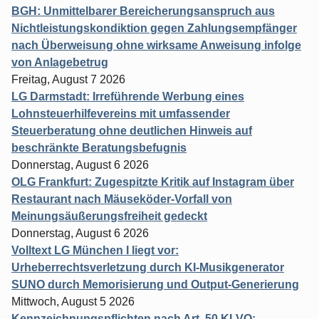
BGH: Unmittelbarer Bereicherungsanspruch aus
Nichtleistungskondiktion gegen Zahlungsempfänger
nach Überweisung ohne wirksame Anweisung infolge
von Anlagebetrug
Freitag, August 7 2026
LG Darmstadt: Irreführende Werbung eines
Lohnsteuerhilfevereins mit umfassender
Steuerberatung ohne deutlichen Hinweis auf
beschränkte Beratungsbefugnis
Donnerstag, August 6 2026
OLG Frankfurt: Zugespitzte Kritik auf Instagram über
Restaurant nach Mäuseköder-Vorfall von
Meinungsäußerungsfreiheit gedeckt
Donnerstag, August 6 2026
Volltext LG München I liegt vor:
Urheberrechtsverletzung durch KI-Musikgenerator
SUNO durch Memorisierung und Output-Generierung
Mittwoch, August 5 2026
Kennzeichnungspflichten nach Art. 50 KI-VO: