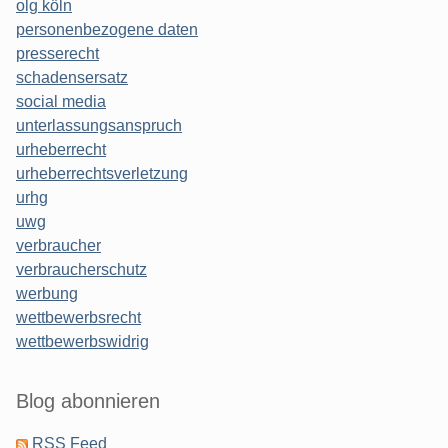
olg köln
personenbezogene daten
presserecht
schadensersatz
social media
unterlassungsanspruch
urheberrecht
urheberrechtsverletzung
urhg
uwg
verbraucher
verbraucherschutz
werbung
wettbewerbsrecht
wettbewerbswidrig
Blog abonnieren
RSS Feed