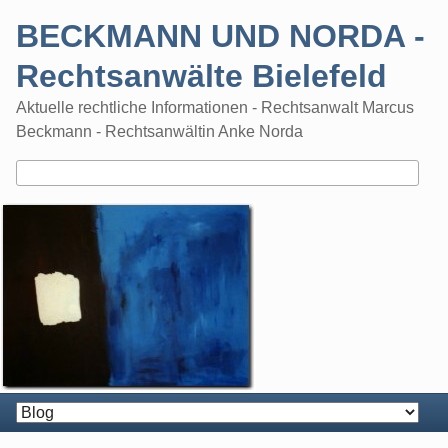
Skip
BECKMANN UND NORDA -
to
content
Rechtsanwälte Bielefeld
Aktuelle rechtliche Informationen - Rechtsanwalt Marcus
Beckmann - Rechtsanwältin Anke Norda