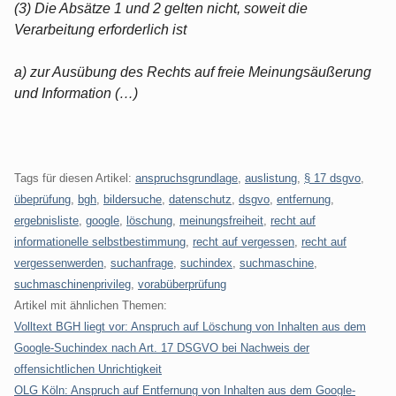
(3) Die Absätze 1 und 2 gelten nicht, soweit die
Verarbeitung erforderlich ist
a) zur Ausübung des Rechts auf freie Meinungsäußerung
und Information (…)
Tags für diesen Artikel:
anspruchsgrundlage
,
auslistung
,
§ 17 dsgvo
,
übeprüfung
,
bgh
,
bildersuche
,
datenschutz
,
dsgvo
,
entfernung
,
ergebnisliste
,
google
,
löschung
,
meinungsfreiheit
,
recht auf
informationelle selbstbestimmung
,
recht auf vergessen
,
recht auf
vergessenwerden
,
suchanfrage
,
suchindex
,
suchmaschine
,
suchmaschinenprivileg
,
vorabüberprüfung
Artikel mit ähnlichen Themen:
Volltext BGH liegt vor: Anspruch auf Löschung von Inhalten aus dem
Google-Suchindex nach Art. 17 DSGVO bei Nachweis der
offensichtlichen Unrichtigkeit
OLG Köln: Anspruch auf Entfernung von Inhalten aus dem Google-