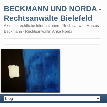
Skip
BECKMANN UND NORDA -
to
content
Rechtsanwälte Bielefeld
Aktuelle rechtliche Informationen - Rechtsanwalt Marcus
Beckmann - Rechtsanwältin Anke Norda