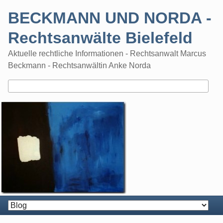
Skip
BECKMANN UND NORDA -
to
content
Rechtsanwälte Bielefeld
Aktuelle rechtliche Informationen - Rechtsanwalt Marcus
Beckmann - Rechtsanwältin Anke Norda