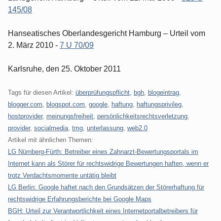
145/08
Hanseatisches Oberlandesgericht Hamburg – Urteil vom
2. März 2010 -
7 U 70/09
Karlsruhe, den 25. Oktober 2011
Tags für diesen Artikel:
überprüfungspflicht
,
bgh
,
blogeintrag
,
blogger.com
,
blogspot.com
,
google
,
haftung
,
haftungsprivileg
,
hostprovider
,
meinungsfreiheit
,
persönlichkeitsrechtsverletzung
,
provider
,
socialmedia
,
tmg
,
unterlassung
,
web2.0
Artikel mit ähnlichen Themen:
LG Nürnberg-Fürth: Betreiber eines Zahnarzt-Bewertungsportals im
Internet kann als Störer für rechtswidrige Bewertungen haften, wenn er
trotz Verdachtsmomente untätig bleibt
LG Berlin: Google haftet nach den Grundsätzen der Störerhaftung für
rechtswidrige Erfahrungsberichte bei Google Maps
BGH: Urteil zur Verantwortlichkeit eines Internetportalbetreibers für