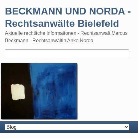
Skip
BECKMANN UND NORDA -
to
content
Rechtsanwälte Bielefeld
Aktuelle rechtliche Informationen - Rechtsanwalt Marcus
Beckmann - Rechtsanwältin Anke Norda