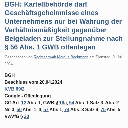
BGH: Kartellbehörde darf
Geschäftsgeheimnisse eines
Unternehmens nur bei Wahrung der
Verhältnismäßigkeit gegenüber
Beigeladen zur Stellungnahme nach
§ 56 Abs. 1 GWB offenlegen
Geschrieben von
Rechtsanwalt Marcus Beckmann
am
Dienstag, 9. Juli
2024
BGH
Beschluss vom 20.04.2024
KVB 69/2
Google - Offenlegung
GG Art.
12
Abs. 1, GWB §
19a
,
54
Abs. 1 Satz 3, Abs. 2
Nr. 3,
56
Abs. 1, 4,
57
Abs.1,
74
Abs. 3 Satz 4,
75
Abs. 5
VwVfG §
30