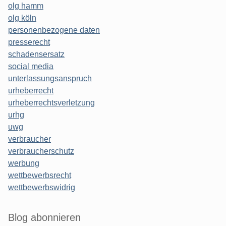
olg hamm
olg köln
personenbezogene daten
presserecht
schadensersatz
social media
unterlassungsanspruch
urheberrecht
urheberrechtsverletzung
urhg
uwg
verbraucher
verbraucherschutz
werbung
wettbewerbsrecht
wettbewerbswidrig
Blog abonnieren