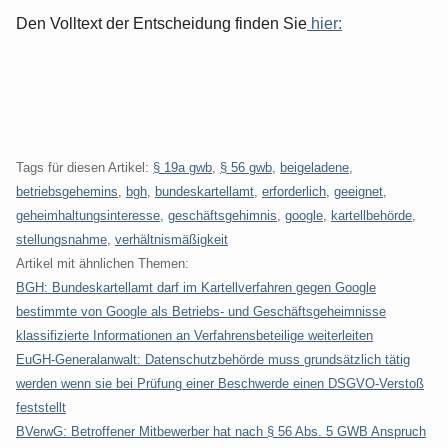
Den Volltext der Entscheidung finden Sie
hier:
Tags für diesen Artikel:
§ 19a gwb
,
§ 56 gwb
,
beigeladene
,
betriebsgehemins
,
bgh
,
bundeskartellamt
,
erforderlich
,
geeignet
,
geheimhaltungsinteresse
,
geschäftsgehimnis
,
google
,
kartellbehörde
,
stellungsnahme
,
verhältnismäßigkeit
Artikel mit ähnlichen Themen:
BGH: Bundeskartellamt darf im Kartellverfahren gegen Google
bestimmte von Google als Betriebs- und Geschäftsgeheimnisse
klassifizierte Informationen an Verfahrensbeteilige weiterleiten
EuGH-Generalanwalt: Datenschutzbehörde muss grundsätzlich tätig
werden wenn sie bei Prüfung einer Beschwerde einen DSGVO-Verstoß
feststellt
BVerwG: Betroffener Mitbewerber hat nach § 56 Abs. 5 GWB Anspruch