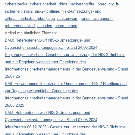
cyberattacke
,
cybersicherheit
,
ddos
,
hackerangriffe
,
it-security
,
it-
sicherheit
,
nis-2
,
nis-2-richtlinie
,
nis-2-umsetzungs- und
cybersicherheitsstärkungsge
,
ransomware
,
ransomwareangriff
,
referentenentwurf
,
schaden
,
unternehmen
Artikel mit ähnlichen Themen:
BMJ: Referentenentwurf NIS-2-Umsetzungs- und
Cybersicherheitsstärkungsgesetz - Stand 24.06.2024
Regierungsentwurf des Gesetzes zur Umsetzung der NIS-2-Richtlinie
und zur Regelung wesentlicher Grundzüge des
Informationssicherheitsmanagements in der Bundesverwaltung - Stand
25.07.25
BMI: Entwurf eines Gesetzes zur Umsetzung der NIS-2-Richtlinie und
zur Regelung wesentlicher Grundzüge des
Informationssicherheitsmanagements in der Bundesverwaltung - Stand
26.05.2025
BMJ: Referentenentwurf NIS-2-Umsetzungs- und
Cybersicherheitsstärkungsgesetz - Stand 07.05.2024
Inkrafttreten 06.12.2025 - Gesetz zur Umsetzung der NIS-2-Richtlinie
und zur Regelung wesentlicher Grundzüge des