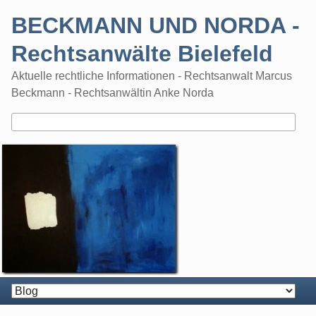
Skip
BECKMANN UND NORDA -
to
content
Rechtsanwälte Bielefeld
Aktuelle rechtliche Informationen - Rechtsanwalt Marcus
Beckmann - Rechtsanwältin Anke Norda