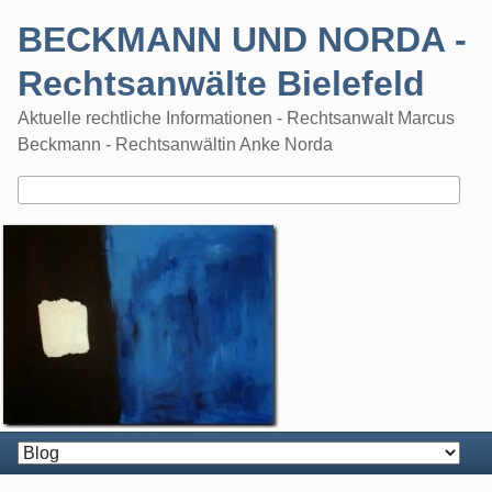
Skip
BECKMANN UND NORDA -
to
content
Rechtsanwälte Bielefeld
Aktuelle rechtliche Informationen - Rechtsanwalt Marcus
Beckmann - Rechtsanwältin Anke Norda