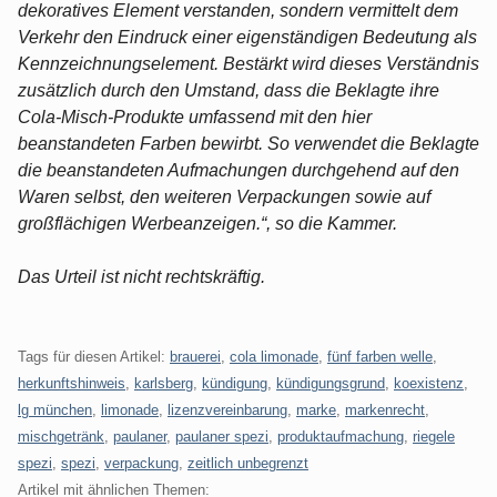
dekoratives Element verstanden, sondern vermittelt dem
Verkehr den Eindruck einer eigenständigen Bedeutung als
Kennzeichnungselement. Bestärkt wird dieses Verständnis
zusätzlich durch den Umstand, dass die Beklagte ihre
Cola-Misch-Produkte umfassend mit den hier
beanstandeten Farben bewirbt. So verwendet die Beklagte
die beanstandeten Aufmachungen durchgehend auf den
Waren selbst, den weiteren Verpackungen sowie auf
großflächigen Werbeanzeigen.“, so die Kammer.
Das Urteil ist nicht rechtskräftig.
Tags für diesen Artikel:
brauerei
,
cola limonade
,
fünf farben welle
,
herkunftshinweis
,
karlsberg
,
kündigung
,
kündigungsgrund
,
koexistenz
,
lg münchen
,
limonade
,
lizenzvereinbarung
,
marke
,
markenrecht
,
mischgetränk
,
paulaner
,
paulaner spezi
,
produktaufmachung
,
riegele
spezi
,
spezi
,
verpackung
,
zeitlich unbegrenzt
Artikel mit ähnlichen Themen: