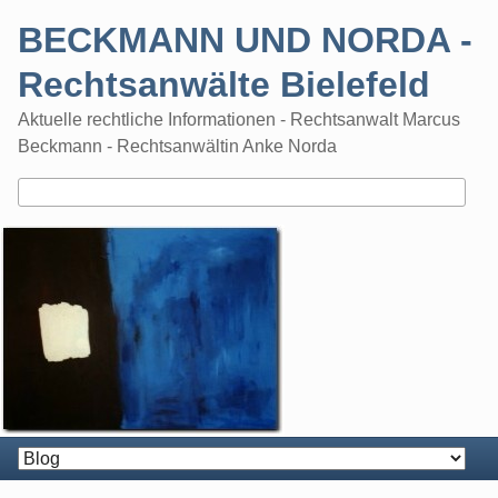
Skip
BECKMANN UND NORDA -
to
content
Rechtsanwälte Bielefeld
Aktuelle rechtliche Informationen - Rechtsanwalt Marcus
Beckmann - Rechtsanwältin Anke Norda