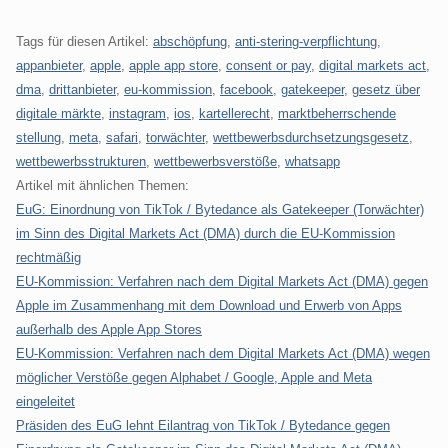
Tags für diesen Artikel:
abschöpfung
,
anti-stering-verpflichtung
,
appanbieter
,
apple
,
apple app store
,
consent or pay
,
digital markets act
,
dma
,
drittanbieter
,
eu-kommission
,
facebook
,
gatekeeper
,
gesetz über
digitale märkte
,
instagram
,
ios
,
kartellerecht
,
marktbeherrschende
stellung
,
meta
,
safari
,
torwächter
,
wettbewerbsdurchsetzungsgesetz
,
wettbewerbsstrukturen
,
wettbewerbsverstöße
,
whatsapp
Artikel mit ähnlichen Themen:
EuG: Einordnung von TikTok / Bytedance als Gatekeeper (Torwächter)
im Sinn des Digital Markets Act (DMA) durch die EU-Kommission
rechtmäßig
EU-Kommission: Verfahren nach dem Digital Markets Act (DMA) gegen
Apple im Zusammenhang mit dem Download und Erwerb von Apps
außerhalb des Apple App Stores
EU-Kommission: Verfahren nach dem Digital Markets Act (DMA) wegen
möglicher Verstöße gegen Alphabet / Google, Apple and Meta
eingeleitet
Präsiden des EuG lehnt Eilantrag von TikTok / Bytedance gegen