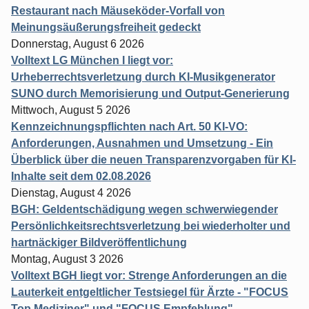
Restaurant nach Mäuseköder-Vorfall von
Meinungsäußerungsfreiheit gedeckt
Donnerstag, August 6 2026
Volltext LG München I liegt vor:
Urheberrechtsverletzung durch KI-Musikgenerator
SUNO durch Memorisierung und Output-Generierung
Mittwoch, August 5 2026
Kennzeichnungspflichten nach Art. 50 KI-VO:
Anforderungen, Ausnahmen und Umsetzung - Ein
Überblick über die neuen Transparenzvorgaben für KI-
Inhalte seit dem 02.08.2026
Dienstag, August 4 2026
BGH: Geldentschädigung wegen schwerwiegender
Persönlichkeitsrechtsverletzung bei wiederholter und
hartnäckiger Bildveröffentlichung
Montag, August 3 2026
Volltext BGH liegt vor: Strenge Anforderungen an die
Lauterkeit entgeltlicher Testsiegel für Ärzte - "FOCUS
Top Mediziner" und "FOCUS Empfehlung"