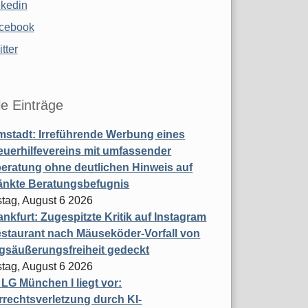
nkedin
cebook
tter
le Einträge
stadt: Irreführende Werbung eines
uerhilfevereins mit umfassender
eratung ohne deutlichen Hinweis auf
änkte Beratungsbefugnis
tag, August 6 2026
nkfurt: Zugespitzte Kritik auf Instagram
staurant nach Mäuseköder-Vorfall von
gsäußerungsfreiheit gedeckt
tag, August 6 2026
t LG München I liegt vor:
rechtsverletzung durch KI-