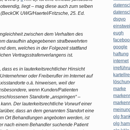
datensc
twendig, liegt – mag diese auch zum selben
datensc
r (BeckOK UWG/Haertel/Fritzsche, 25. Ed.
dsgvo
einstwe
eugh
erngleichheit zwischen dem Verhalten des
faceboo
em daraufhin abgegebenen strafbewehrten
google
d dem, welches in der Folgezeit stattfand
haftung
hen Vertragsstrafenverlangens ist.
internet
irreführ
dass es in lauterkeitsrechtlicher Hinsicht
kartellr
 Unternehmer oder Freiberufler im Internet auf
löschun
xisstandorte o.ä. hinweisen, weil der
marke
 insbesondere, wenn Kunden/Patienten
markenr
geschlossenen Standorte „anspringen“ –
markenr
ann. Der lauterkeitsrechtliche Vorwurf einer
meinung
 darüber, dass an dem genannten Standort eine
olg frank
sem Ort Behandlungen angeboten werden, ist
olg ha
Der nach einem Behandler suchende Patient