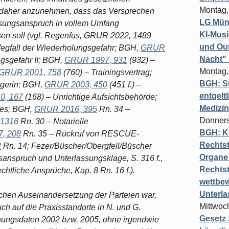
Montag,
st daher anzunehmen, dass das Versprechen
LG Münc
ssungsanspruch in vollem Umfang
KI-Mus
ssen soll (vgl. Regenfus, GRUR 2022, 1489
und Out
egfall der Wiederholungsgefahr; BGH,
GRUR
Nacht"
gsgefahr II; BGH,
GRUR 1997, 931
(932) –
Montag,
GRUR 2001, 758
(760) – Trainingsvertrag;
BGH: St
egerin; BGH,
GRUR 2003, 450
(451 f.) –
entgelt
0, 167
(168) – Unrichtige Aufsichtsbehörde;
Medizi
ies; BGH,
GRUR 2016, 395
Rn. 34 –
Donners
 1316
Rn. 30 – Notarielle
BGH: K
, 208
Rn. 35 – Rückruf von RESCUE-
Rechtst
2
Rn. 14; Fezer/Büscher/Obergfell/Büscher
Organe 
sanspruch und Unterlassungsklage, S. 316 f.,
Rechts
echtliche Ansprüche, Kap. 8 Rn. 16 f.).
wettbew
Unterl
chen Auseinandersetzung der Parteien war,
Mittwoch
h auf die Praxisstandorte in N. und G.
Gesetz
fnungsdaten 2002 bzw. 2005, ohne irgendwie