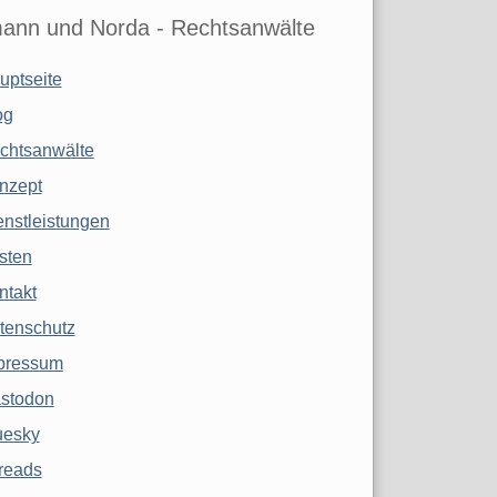
ann und Norda - Rechtsanwälte
uptseite
og
chtsanwälte
nzept
enstleistungen
sten
ntakt
tenschutz
pressum
stodon
uesky
reads