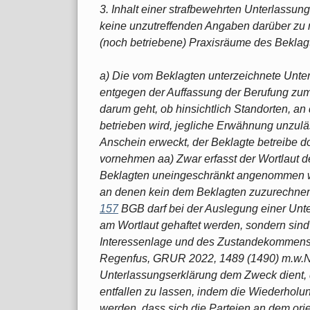
3. Inhalt einer strafbewehrten Unterlassung
keine unzutreffenden Angaben darüber zu 
(noch betriebene) Praxisräume des Beklag
a) Die vom Beklagten unterzeichnete Unter
entgegen der Auffassung der Berufung zumi
darum geht, ob hinsichtlich Standorten, a
betrieben wird, jegliche Erwähnung unzuläs
Anschein erweckt, der Beklagte betreibe d
vornehmen aa) Zwar erfasst der Wortlaut d
Beklagten uneingeschränkt angenommen wu
an denen kein dem Beklagten zuzurechnen
157
BGB darf bei der Auslegung einer Unte
am Wortlaut gehaftet werden, sondern sind
Interessenlage und des Zustandekommens 
Regenfus, GRUR 2022, 1489 (1490) m.w.N.
Unterlassungserklärung dem Zweck dient,
entfallen zu lassen, indem die Wiederholu
werden, dass sich die Parteien an dem orie