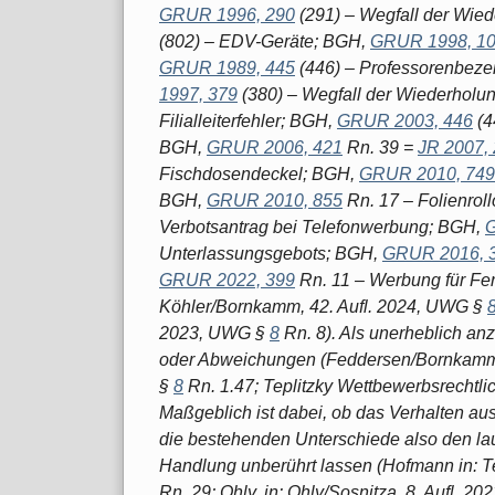
GRUR 1996, 290
(291) – Wegfall der Wie
(802) – EDV-Geräte; BGH,
GRUR 1998, 1
GRUR 1989, 445
(446) – Professorenbeze
1997, 379
(380) – Wegfall der Wiederholun
Filialleiterfehler; BGH,
GRUR 2003, 446
(4
BGH,
GRUR 2006, 421
Rn. 39 =
JR 2007,
Fischdosendeckel; BGH,
GRUR 2010, 749
BGH,
GRUR 2010, 855
Rn. 17 – Folienrol
Verbotsantrag bei Telefonwerbung; BGH,
G
Unterlassungsgebots; BGH,
GRUR 2016, 
GRUR 2022, 399
Rn. 11 – Werbung für Fe
Köhler/Bornkamm, 42. Aufl. 2024, UWG §
2023, UWG §
8
Rn. 8). Als unerheblich 
oder Abweichungen (Feddersen/Bornkamm,
§
8
Rn. 1.47; Teplitzky Wettbewerbsrechtl
Maßgeblich ist dabei, ob das Verhalten aus l
die bestehenden Unterschiede also den lau
Handlung unberührt lassen (Hofmann in: Tepl
Rn. 29; Ohly, in: Ohly/Sosnitza, 8. Aufl. 