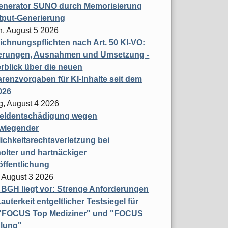
enerator SUNO durch Memorisierung
tput-Generierung
h, August 5 2026
chnungspflichten nach Art. 50 KI-VO:
erungen, Ausnahmen und Umsetzung -
rblick über die neuen
renzvorgaben für KI-Inhalte seit dem
026
g, August 4 2026
eldentschädigung wegen
wiegender
ichkeitsrechtsverletzung bei
olter und hartnäckiger
öffentlichung
 August 3 2026
t BGH liegt vor: Strenge Anforderungen
auterkeit entgeltlicher Testsiegel für
- "FOCUS Top Mediziner" und "FOCUS
lung"