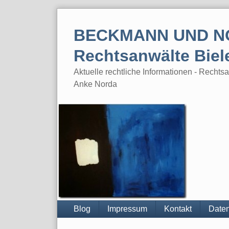
Skip
to
BECKMANN UND N
content
Rechtsanwälte Biel
Aktuelle rechtliche Informationen - Rech
Anke Norda
Blog
Impressum
Kontakt
Daten