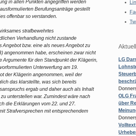
dung in allen Punkten angegriffen werden
Li
e ausformulierten Berufungsanträge gestellt
Fa
es offenbar so verstanden.
Twi
wirksames strafbewehrtes
dlichen Verhandlung nicht zustande
es Angebot bzw. eine als neues Angebot zu
Aktuel
) angenommen habe, erscheinen zwar nicht
LG Darm
e Argumente für den Standpunkt der Klägerin,
Lohnste
vorformulierten Unterwerfung am 19.
Steuerb
t der Klägerin angenommen, weil der
beschr
ich das klarstellte, was sich bereits
Donners
gsanspruchs ergab und daher auch als Inhalt
OLG Fra
 zu unterstellen war. Zumindest wäre nach
über Re
ch die Erklärungen vom 22. und 27.
Meinun
mit Strafversprechen mit entsprechendem
Donners
Volltex
Urheber