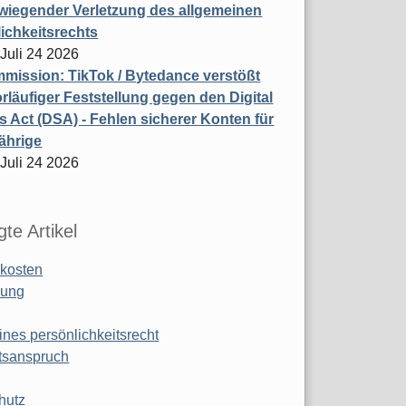
wiegender Verletzung des allgemeinen
ichkeitsrechts
 Juli 24 2026
ission: TikTok / Bytedance verstößt
rläufiger Feststellung gegen den Digital
s Act (DSA) - Fehlen sicherer Konten für
ährige
 Juli 24 2026
te Artikel
kosten
ung
ines persönlichkeitsrecht
tsanspruch
hutz