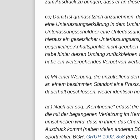
zum Ausdruck zu bringen, dass er an diesen
cc) Damit ist grundsätzlich anzunehmen, d
eine Unterlassungserklärung in dem Umfan
Unterlassungsschuldner eine Unterlassung
hieraus ein gesetzlicher Unterlassungsans
gegenteilige Anhaltspunkte nicht gegeben s
habe hinter diesen Umfang zurückbleiben wo
habe ein weitergehendes Verbot von werb
b) Mit einer Werbung, die unzutreffend den 
an einem bestimmten Standort eine Praxis, 
dauerhaft geschlossen, weder identisch no
aa) Nach der sog. „Kerntheorie“ erfasst d
die mit der begangenen Verletzung im Ker
umschrieben wird, dass in ihnen das Char
Ausdruck kommt (neben vielen anderen 
Sportartikel; BGH,
GRUR 1992, 858
(860) 