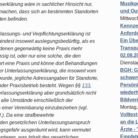
Musikg
serklärung wäre in sachlicher Hinsicht nur,
und Ou
machen, dass sich an bestimmten Standorten
Mittwoc
ten befinden.
Kennzei
Anford
lassungs- und Verpflichtungserklärung ist
Ein Übe
ndest insoweit auslegungsbedürftig, als es
Transpa
n denen gegenwärtig keine Praxis mehr
02.08.2
sig ist, oder nur eine solche, die den
Diensta
ort eine Praxis und könne dort Behandlungen
BGH: G
er Unterlassungserklärung, die insoweit vom
schwer
rde, jegliche Adressangaben für Standorte,
Persönl
der Praxisbetrieb besteht. Wegen §§
133
,
wiederh
rlassungserklärung aber grundsätzlich nicht
Bildver
 alle Umstände einschließlich der
Montag,
einer Vereinbarung einzubeziehen (vgl.
Volltex
). Da eine strafbewehrte
an die L
 den gesetzlichen Unterlassungsanspruch
Ärzte 
ngsgefahr ausgeräumt wird, kann vermutet
Empfeh
ntieren, was Inhalt des gesetzlichen