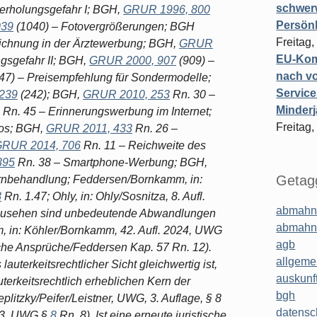
schwer
derholungsgefahr I; BGH,
GRUR 1996, 800
Persönl
039
(1040) – Fotovergrößerungen; BGH
Freitag,
ichnung in der Ärztewerbung; BGH,
GRUR
EU-Komm
gsgefahr II; BGH,
GRUR 2000, 907
(909) –
nach vo
47) – Preisempfehlung für Sondermodelle;
Service
 239
(242); BGH,
GRUR 2010, 253
Rn. 30 –
Minderj
Rn. 45 – Erinnerungswerbung im Internet;
Freitag,
los; BGH,
GRUR 2011, 433
Rn. 26 –
RUR 2014, 706
Rn. 11 – Reichweite des
395
Rn. 38 – Smartphone-Werbung; BGH,
Getagg
rnbehandlung; Feddersen/Bornkamm, in:
8
Rn. 1.47; Ohly, in: Ohly/Sosnitza, 8. Aufl.
abmahn
anzusehen sind unbedeutende Abwandlungen
abmahn
 in: Köhler/Bornkamm, 42. Aufl. 2024, UWG
agb
iche Ansprüche/Feddersen Kap. 57 Rn. 12).
allgeme
auterkeitsrechtlicher Sicht gleichwertig ist,
auskunf
terkeitsrechtlich erheblichen Kern der
bgh
itzky/​Peifer/​Leistner, UWG, 3. Auflage, § 8
datensc
2023, UWG §
8
Rn. 8). Ist eine erneute juristische