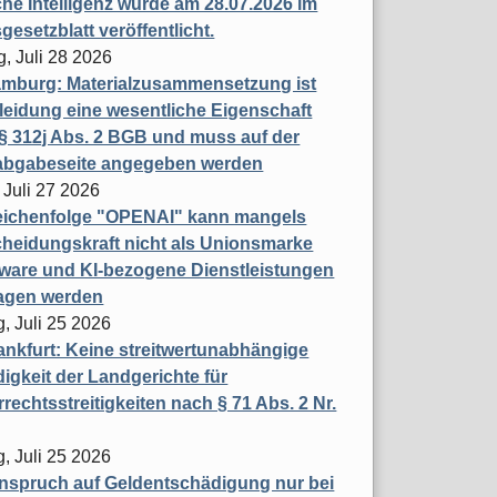
che Intelligenz wurde am 28.07.2026 im
esetzblatt veröffentlicht.
g, Juli 28 2026
mburg: Materialzusammensetzung ist
leidung eine wesentliche Eigenschaft
 312j Abs. 2 BGB und muss auf der
labgabeseite angegeben werden
 Juli 27 2026
eichenfolge "OPENAI" kann mangels
heidungskraft nicht als Unionsmarke
tware und KI-bezogene Dienstleistungen
ragen werden
, Juli 25 2026
nkfurt: Keine streitwertunabhängige
igkeit der Landgerichte für
rechtsstreitigkeiten nach § 71 Abs. 2 Nr.
, Juli 25 2026
nspruch auf Geldentschädigung nur bei