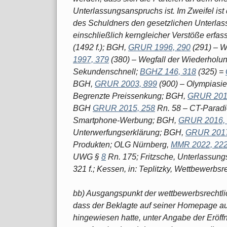
Unterlassungsanspruchs ist. Im Zweifel i
des Schuldners den gesetzlichen Unterla
einschließlich kerngleicher Verstöße erfa
(1492 f.); BGH,
GRUR 1996, 290
(291) – W
1997, 379
(380) – Wegfall der Wiederholun
Sekundenschnell;
BGHZ 146, 318
(325) =
BGH,
GRUR 2003, 899
(900) – Olympiasi
Begrenzte Preissenkung; BGH,
GRUR 201
BGH
GRUR 2015, 258
Rn. 58 – CT-Parad
Smartphone-Werbung; BGH,
GRUR 2016,
Unterwerfungserklärung; BGH,
GRUR 2017
Produkten; OLG Nürnberg,
MMR 2022, 22
UWG §
8
Rn. 175; Fritzsche, Unterlassung
321 f.; Kessen, in: Teplitzky, Wettbewerbsr
bb) Ausgangspunkt der wettbewerbsrechtli
dass der Beklagte auf seiner Homepage auc
hingewiesen hatte, unter Angabe der Eröf