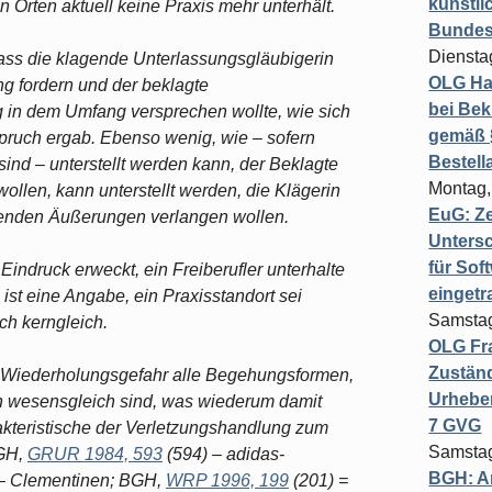
künstli
 Orten aktuell keine Praxis mehr unterhält.
Bundesg
Diensta
ass die klagende Unterlassungsgläubigerin
OLG Ha
g fordern und der beklagte
bei Bek
 in dem Umfang versprechen wollte, wie sich
gemäß §
pruch ergab. Ebenso wenig, wie – sofern
Bestel
ind – unterstellt werden kann, der Beklagte
Montag,
llen, kann unterstellt werden, die Klägerin
EuG: Z
enden Äußerungen verlangen wollen.
Untersc
für Sof
Eindruck erweckt, ein Freiberufler unterhalte
einget
ist eine Angabe, ein Praxisstandort sei
Samstag
ch kerngleich.
OLG Fra
Zuständ
ie Wiederholungsgefahr alle Begehungsformen,
Urheber
n wesensgleich sind, was wiederum damit
7 GVG
akteristische der Verletzungshandlung zum
Samstag
BGH,
GRUR 1984, 593
(594) – adidas-
BGH: A
– Clementinen; BGH,
WRP 1996, 199
(201) =