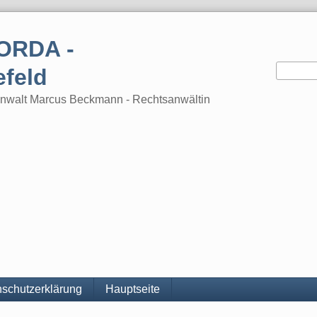
ORDA -
efeld
tsanwalt Marcus Beckmann - Rechtsanwältin
schutzerklärung
Hauptseite