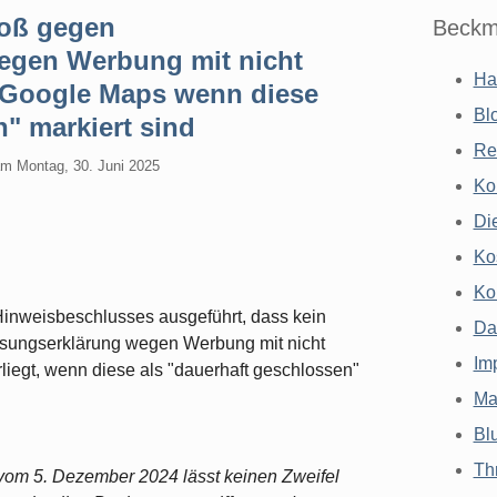
toß gegen
Beckm
egen Werbung mit nicht
Ha
f Google Maps wenn diese
Bl
n" markiert sind
Re
am
Montag, 30. Juni 2025
Ko
Di
Ko
Ko
nweisbeschlusses ausgeführt, dass kein
Da
ssungserklärung wegen Werbung mit nicht
Im
liegt, wenn diese als "dauerhaft geschlossen"
Ma
Bl
Th
vom 5. Dezember 2024 lässt keinen Zweifel