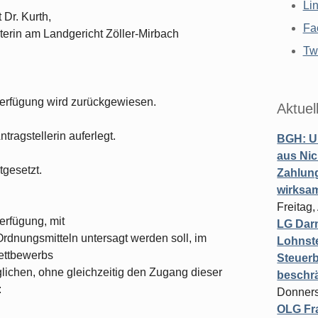
Li
Dr. Kurth,
Fa
erin am Landgericht Zöller-Mirbach
Twi
 Verfügung wird zurückgewiesen.
Aktuel
tragstellerin auferlegt.
BGH: U
aus Nic
tgesetzt.
Zahlun
wirksa
Freitag
erfügung, mit
LG Darm
rdnungsmitteln untersagt werden soll, im
Lohnste
ettbewerbs
Steuerb
lichen, ohne gleichzeitig den Zugang dieser
beschr
:
Donners
OLG Fra