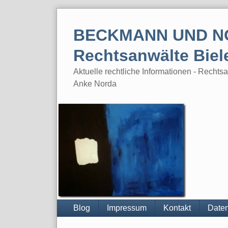
Skip
to
BECKMANN UND N
content
Rechtsanwälte Biel
Aktuelle rechtliche Informationen - Rech
Anke Norda
Blog
Impressum
Kontakt
Daten