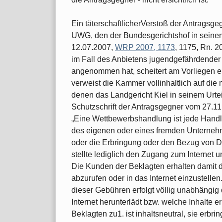
Ein täterschaftlicherVerstoß der Antragsge
UWG, den der Bundesgerichtshof in seinem
12.07.2007,
WRP 2007, 1173
, 1175, Rn. 2
im Fall des Anbietens jugendgefährdender
angenommen hat, scheitert am Vorliegen 
verweist die Kammer vollinhaltlich auf die 
denen das Landgericht Kiel in seinem Urte
Schutzschrift der Antragsgegner vom 27.11
„Eine Wettbewerbshandlung ist jede Handl
des eigenen oder eines fremden Unterne
oder die Erbringung oder den Bezug von Di
stellte lediglich den Zugang zum Internet un
Die Kunden der Beklagten erhalten damit di
abzurufen oder in das Internet einzu­stell
dieser Gebühren erfolgt völ­lig unabhängi
Internet herunterlädt bzw. welche Inhalte er 
Beklagten zu1. ist inhaltsneutral, sie erbr