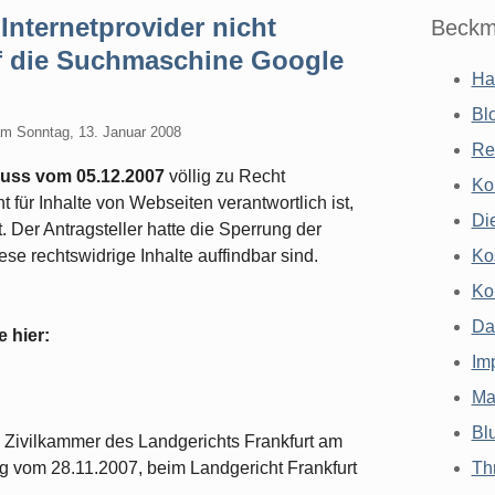
 Internetprovider nicht
Beckm
auf die Suchmaschine Google
Ha
Bl
am
Sonntag, 13. Januar 2008
Re
uss vom 05.12.2007
völlig zu Recht
Ko
 für Inhalte von Webseiten verantwortlich ist,
Di
. Der Antragsteller hatte die Sperrung der
e rechtswidrige Inhalte auffindbar sind.
Ko
Ko
Da
 hier:
Im
Ma
Bl
e 3. Zivilkammer des Landgerichts Frankfurt am
rag vom 28.11.2007, beim Landgericht Frankfurt
Th