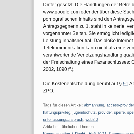
Dritter gesetzt. Die Handlungen der Betrei
www.google.com oder der über diese Suchs
pornografischen Inhalts sind den Antragsg
Antragsgegnerin zu 1. steht in keinerlei ve
vorgenannter Seiten. Sie ermöglicht ledigli
Leistung inhaltsneutral. Das bloße Interne
Telekommunikation kann nicht als eine von
verantwortende Verletzungshandlung qualifi
der Freischaltung eines Faxanschlusses: O
2002, 1090 ff.).
Die Kostenentscheidung beruht auf §
91
Ab
ZPO.
Tags für diesen Artikel:
abmahnung
,
access-provider
haftungsprivileg
,
jugendschutz
,
provider
,
sperre
,
spe
unterlassungsanspruch
,
web2.0
Artikel mit ähnlichen Themen:
Kommunikation & Recht - Heft 10/11: Kommentar v