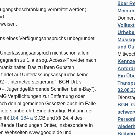
über Re
 Zugangsbeschränkung verbreitet wer­den;
Meinun
nd
Donners
uweisen.
Volltex
Urheber
ns eines Verfügungsanspruchs unbe­gründet.
Musikg
und Ou
r Unterlassungsanspruch nicht schon allein
Mittwoc
gegnerin zu 1. als sog. Access-Provider nach
Kennzei
änkt haftet. Das zu ihren Gunsten
Anford
indet auf Unterlassungsansprüche keine
Ein Übe
 „Internetversteigerung"; BGH Urt. v.
Transpa
0 - „Jugendgefährdende Schriften bei e-Bay").
02.08.2
TMG Verpflichtungen zur Entfernung oder
Diensta
ach den allgemeinen Gesetzen auch im Falle
BGH: G
ieters unberührt. Eine derartige Haftung der
schwer
en §§
184
,
184 a
StGB und §§ 24, 4 des
Persönl
ßende Handlungen Dritter, ins­besondere in
wiederh
den Webseiten www.gooqle.de und
Bildver