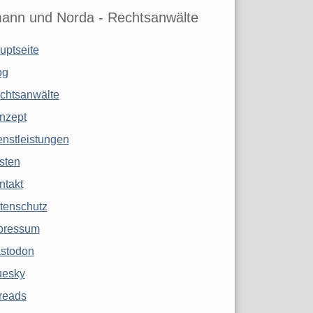
ann und Norda - Rechtsanwälte
uptseite
og
chtsanwälte
nzept
enstleistungen
sten
ntakt
tenschutz
pressum
stodon
uesky
reads