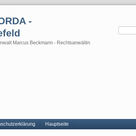
ORDA -
efeld
tsanwalt Marcus Beckmann - Rechtsanwältin
schutzerklärung
Hauptseite