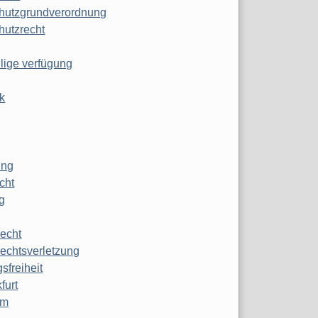
hutzgrundverordnung
hutzrecht
ilige verfügung
k
ung
echt
g
echt
echtsverletzung
sfreiheit
furt
mm