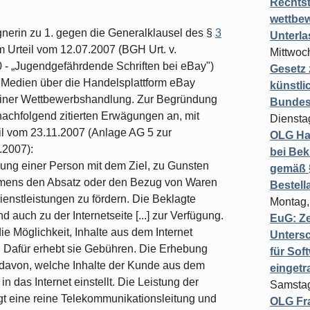
Rechts
wettbew
gnerin zu 1. gegen die Generalklausel des §
3
Unterl
 Urteil vom 12.07.2007 (BGH Urt. v.
Mittwoch
0 - „Jugendgefährdende Schriften bei eBay")
Gesetz
 Medien über die Handelsplattform eBay
künstli
einer Wettbewerbshandlung. Zur Be­gründung
Bundesg
nachfolgend zitierten Erwägun­gen an, mit
Diensta
il vom 23.11.2007 (Anlage AG 5 zur
OLG Ha
.2007):
bei Bek
ung einer Person mit dem Ziel, zu Gunsten
gemäß §
hmens den Absatz oder den Bezug von Waren
Bestel
enstleistungen zu fördern. Die Beklagte
Montag,
d auch zu der Internetseite [...] zur Verfügung.
EuG: Z
e Möglichkeit, Inhalte aus dem Internet
Untersc
en. Dafür erhebt sie Gebühren. Die Erhebung
für Sof
g davon, welche Inhalte der Kunde aus dem
einget
in das Internet einstellt. Die Leistung der
Samstag
ingt eine reine Telekommunikationsleitung und
OLG Fra