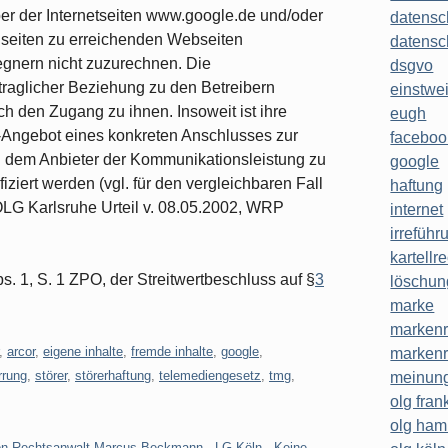
ber der Internetseiten www.google.de und/oder
datensc
eiten zu errei­chenden Webseiten
datensc
egnern nicht zuzu­rechnen. Die
dsgvo
rtraglicher Beziehung zu den Betreibern
einstwe
ch den Zugang zu ihnen. Inso­weit ist ihre
eugh
t-Angebot eines konkreten An­schlusses zur
faceboo
 dem Anbieter der Kommu­nikationsleistung zu
google
ziert werden (vgl. für den vergleichbaren Fall
haftung
LG Karlsruhe Ur­teil v. 08.05.2002, WRP
internet
irreführ
kartellr
s. 1, S. 1 ZPO, der Streitwertbeschluss auf §
3
löschun
marke
markenr
,
arcor
,
eigene inhalte
,
fremde inhalte
,
google
,
markenr
rrung
,
störer
,
störerhaftung
,
telemediengesetz
,
tmg
,
meinung
olg frank
olg ha
on Rechtsanwalt Marcus Beckmann - LG Köln - Keine