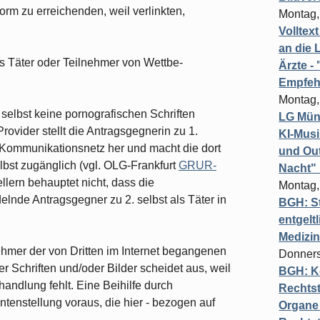
rm zu erreichenden, weil verlinkten,
Montag,
Volltex
an die L
ls Täter oder Teilnehmer von Wettbe­
Ärzte 
Empfeh
Montag,
. selbst keine pornografischen Schriften
LG Münc
Provider stellt die Antragsgegnerin zu 1.
KI-Mus
 Kommunikationsnetz her und macht die dort
und Out
lbst zugänglich (vgl. OLG-Frankfurt
GRUR-
Nacht"
llern behauptet nicht, dass die
Montag,
elnde Antragsgegner zu 2. selbst als Tä­ter in
BGH: St
entgelt
Medizi
ehmer der von Dritten im Internet began­genen
Donners
 Schriften und/oder Bilder schei­det aus, weil
BGH: K
andlung fehlt. Eine Beihilfe durch
Rechtst
tenstellung voraus, die hier - be­zogen auf
Organe 