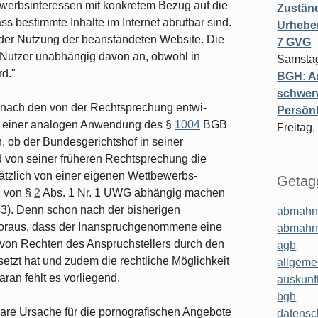
ewerbsinteressen mit konkretem Bezug auf die
Zuständ
dass bestimmte Inhal­te im Internet abrufbar sind.
Urheber
n der Nutzung der beanstandeten Website. Die
7 GVG
 Nutzer unabhängig davon an, obwohl in
Samstag
rd."
BGH: A
schwer
t nach den von der Rechtsprechung entwi­
Persönl
us einer analogen Anwendung des §
1004
BGB
Freitag,
, ob der Bundesgerichtshof in seiner
von seiner früheren Rechtsprechung die
ätzlich von einer eigenen Wettbewerbs­
Getagg
 von §
2
Abs. 1 Nr. 1 UWG abhängig ma­chen
3). Denn schon nach der bisherigen
abmahn
 voraus, dass der Inanspruchgenommene eine
abmahn
 von Rechten des Anspruchstellers durch den
agb
etzt hat und zudem die rechtli­che Möglichkeit
allgeme
ran fehlt es vorliegend.
auskunf
bgh
re Ursache für die pornografischen An­gebote
datensc