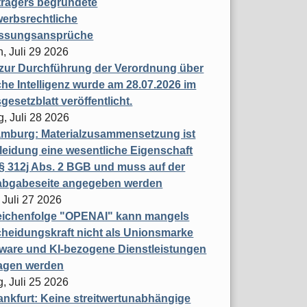
trägers begründete
erbsrechtliche
assungsansprüche
, Juli 29 2026
 zur Durchführung der Verordnung über
che Intelligenz wurde am 28.07.2026 im
esetzblatt veröffentlicht.
g, Juli 28 2026
mburg: Materialzusammensetzung ist
leidung eine wesentliche Eigenschaft
 312j Abs. 2 BGB und muss auf der
labgabeseite angegeben werden
 Juli 27 2026
eichenfolge "OPENAI" kann mangels
heidungskraft nicht als Unionsmarke
tware und KI-bezogene Dienstleistungen
ragen werden
, Juli 25 2026
nkfurt: Keine streitwertunabhängige