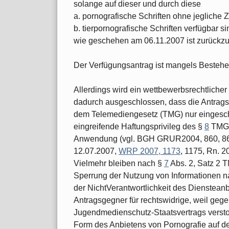
solange auf dieser und durch diese
a. pornografische Schriften ohne jegliche
b. tierpornografische Schriften verfügbar si
wie geschehen am 06.11.2007 ist zurückz
Der Verfügungsantrag ist mangels Bestehe
Allerdings wird ein wettbewerbsrechtliche
dadurch ausgeschlossen, dass die Antrags
dem Telemediengesetz (TMG) nur eingeschr
eingreifende Haftungsprivileg des §
8
TMG f
Anwendung (vgl. BGH GRUR2004, 860, 862 -
12.07.2007,
WRP 2007, 1173
, 1175, Rn. 2
Vielmehr bleiben nach §
7
Abs. 2, Satz 2 
Sperrung der Nutzung von Informationen n
der NichtVerantwortlichkeit des Diensteanb
Antragsgegner für rechtswidrige, weil geg
Jugendmedienschutz-Staatsvertrags versto
Form des Anbietens von Pornografie auf 