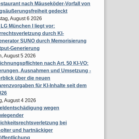
staurant nach Mäuseköder-Vorfall von
gsäußerungsfreiheit gedeckt
tag, August 6 2026
t LG München I liegt vor:
rechtsverletzung durch KI-
enerator SUNO durch Memorisierung
tput-Generierung
h, August 5 2026
chnungspflichten nach Art. 50 KI-VO:
erungen, Ausnahmen und Umsetzung -
rblick über die neuen
renzvorgaben für KI-Inhalte seit dem
026
g, August 4 2026
eldentschädigung wegen
wiegender
ichkeitsrechtsverletzung bei
olter und hartnäckiger
öffentlichung