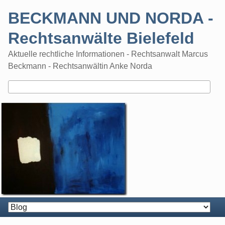
Skip
BECKMANN UND NORDA -
to
content
Rechtsanwälte Bielefeld
Aktuelle rechtliche Informationen - Rechtsanwalt Marcus
Beckmann - Rechtsanwältin Anke Norda