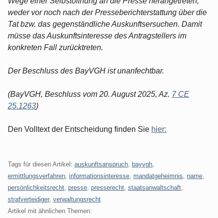
Wege einer Selbstöffnung an die Presse herangetreten,
weder vor noch nach der Presseberichterstattung über die
Tat bzw. das gegenständliche Auskunftsersuchen. Damit
müsse das Auskunftsinteresse des Antragstellers im
konkreten Fall zurücktreten.
Der Beschluss des BayVGH ist unanfechtbar.
(BayVGH, Beschluss vom 20. August 2025, Az.
7 CE
25.1263
)
Den Volltext der Entscheidung finden Sie
hier:
Tags für diesen Artikel:
auskunftsanspruch
,
bayvgh
,
ermittlungsverfahren
,
informationsinteresse
,
mandatgeheimnis
,
name
,
persönlichkeitsrecht
,
presse
,
presserecht
,
staatsanwaltschaft
,
strafverteidiger
,
verwaltungsrecht
Artikel mit ähnlichen Themen: