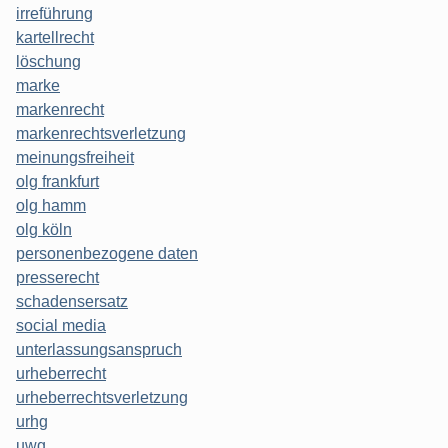
irreführung
kartellrecht
löschung
marke
markenrecht
markenrechtsverletzung
meinungsfreiheit
olg frankfurt
olg hamm
olg köln
personenbezogene daten
presserecht
schadensersatz
social media
unterlassungsanspruch
urheberrecht
urheberrechtsverletzung
urhg
uwg