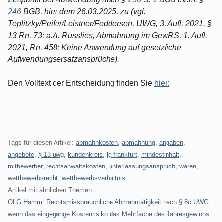
246
BGB, hier dem 26.03.2025, zu (vgl.
Teplitzky/Peifer/Leistner/Feddersen, UWG, 3. Aufl. 2021, §
13 Rn. 73; a.A. Russlies, Abmahnung im GewRS, 1. Aufl.
2021, Rn. 458: Keine Anwendung auf gesetzliche
Aufwendungsersatzansprüche).
Den Volltext der Entscheidung finden Sie
hier:
Tags für diesen Artikel:
abmahnkosten
,
abmahnung
,
angaben
,
angebote
,
§ 13 uwg
,
kundenkreis
,
lg frankfurt
,
mindestinhalt
,
mitbewerber
,
rechtsanwaltskosten
,
unterlassungsanspruch
,
waren
,
wettbewerbsrecht
,
wettbewerbsverhältnis
Artikel mit ähnlichen Themen:
OLG Hamm: Rechtsmissbräuchliche Abmahntätigkeit nach § 8c UWG
wenn das eingegange Kostenrisiko das Mehrfache des Jahresgewinns