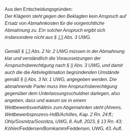
Aus den Entscheidungsgründen:
Der Klägerin steht gegen den Beklagten kein Anspruch auf
Ersatz von Abmahnkosten für die vorgerichtliche
Abmahnung zu. Ein solcher Anspruch ergibt sich
insbesondere nicht aus §
13
Abs. 3 UWG.
Gemäß §
13
Abs. 2 Nr. 2 UWG müssen in der Abmahnung
klar und verständlich die Voraussetzungen der
Anspruchsberechtigung nach §
8
Abs. 3 UWG, und damit
auch die die Aktivlegitimation begründenden Umstände
gemäß §
8
Abs. 3 Nr. 1 UWG, angegeben werden. Die
abmahnende Partei muss ihre Anspruchsberechtigung
gegenüber dem Unterlassungsschuldner darlegen, also
angeben, dass und warum sie in einem
Wettbewerbsverhältnis zum Abgemahnten steht (Ahrens,
Wettbewerbsprozess-HdB/Achilles, Kap. 2 Rn. 24 ff.;
Ohly/Sosnitza/Sosnitza, UWG, 8. Aufl. 2023, § 13 Rn. 43;
Köhler/Feddersen/Bornkamm/Feddersen, UWG, 43. Aufl.