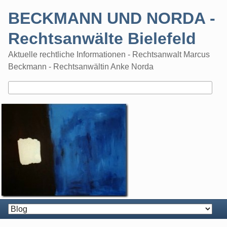
Skip
BECKMANN UND NORDA -
to
content
Rechtsanwälte Bielefeld
Aktuelle rechtliche Informationen - Rechtsanwalt Marcus
Beckmann - Rechtsanwältin Anke Norda