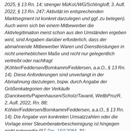
2025, § 13 Rn. 14; strenger MüKoUWG/Schlingloff, 3. Aufl.
2022, § 13 Rn. 247: Aktivität im entsprechenden
Marktsegment ist konkret darzulegen und ggf. zu belegen).
Auch wenn sich bei einem Mitbewerber die
Aktivlegitimation meist schon aus den Umständen ergeben
wird, sind Angaben darüber erforderlich, dass der
abmahnende Mitbewerber Waren und Dienstleistungen in
nicht unerheblichem Maße und nicht nur gelegentlich
vertreibt oder nachfragt
(Köhler/Feddersen/Bornkamm/Feddersen, a.a.O., § 13 Rn.
14). Diese Anforderungen sind unverlangt in der
Abmahnung darzulegen, bspw. durch Angabe der
Größenkategorien der Verkäufe
(Danckwerts/Papenhausen/Scholz/Tavanti, WettbProzR,
2. Aufl. 2022, Rn. 88;
Köhler/Feddersen/Bornkamm/Feddersen, a.a.O., § 13 Rn.
14). Die Angabe von konkreten Umsatzzahlen oder die
Vorlage einer Steuerberaterbescheinigung ist hingegen
nicht notwendig (
BT-Drs. 19/12084
, 31;