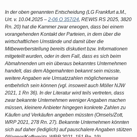
In der oben genannten Entscheidung (LG Frankfurt a.M.,
Urt. v. 10.04.2025 –
2-06 O 357/24
, REWIS RS 2025, 3820
Rn. 20) hat die Kammer zwar erwogen, dass bei einem
vorangehenden Kontakt der Parteien, in dem über die
wirtschaftlichen Umstände und damit über die
Mitbewerberstellung bereits diskutiert bzw. Informationen
mitgeteilt wurden, oder in dem Fall, dass es sich beim
Abmahnenden um ein überaus bekanntes Unternehmen
handelt, das dem Abgemahnten bekannt sein müsste,
weitere Angaben wie Umsatzzahlen möglicherweise
entbehrlich sein können (vgl. insoweit auch Möller NJW
2021, 1 Rn 36). In der Literatur wird teils vertreten, dass
zwar bekannte Unternehmen weniger Angaben machen
müssen, kleinere Anbieter hingegen konkrete Zahlen zu
Käufen und Verkäufen angeben müssten (Omsels/Zott,
WRP 2021, 278 Rn. 27). Bekannte Unternehmen könnten
sich auf daher (lediglich) auf pauschalere Angaben stützen
(Wagner/Kefferpütz, WRP 2021, 151 Rn. 19).