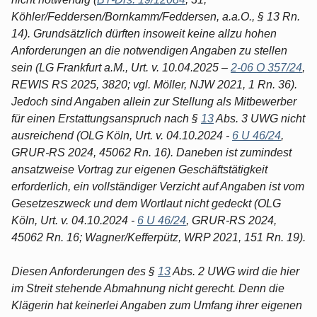
Köhler/Feddersen/Bornkamm/Feddersen, a.a.O., § 13 Rn.
14). Grundsätzlich dürften insoweit keine allzu hohen
Anforderungen an die notwendigen Angaben zu stellen
sein (LG Frankfurt a.M., Urt. v. 10.04.2025 –
2-06 O 357/24
,
REWIS RS 2025, 3820; vgl. Möller, NJW 2021, 1 Rn. 36).
Jedoch sind Angaben allein zur Stellung als Mitbewerber
für einen Erstattungsanspruch nach §
13
Abs. 3 UWG nicht
ausreichend (OLG Köln, Urt. v. 04.10.2024 -
6 U 46/24
,
GRUR-RS 2024, 45062 Rn. 16). Daneben ist zumindest
ansatzweise Vortrag zur eigenen Geschäftstätigkeit
erforderlich, ein vollständiger Verzicht auf Angaben ist vom
Gesetzeszweck und dem Wortlaut nicht gedeckt (OLG
Köln, Urt. v. 04.10.2024 -
6 U 46/24
, GRUR-RS 2024,
45062 Rn. 16; Wagner/Kefferpütz, WRP 2021, 151 Rn. 19).
Diesen Anforderungen des §
13
Abs. 2 UWG wird die hier
im Streit stehende Abmahnung nicht gerecht. Denn die
Klägerin hat keinerlei Angaben zum Umfang ihrer eigenen