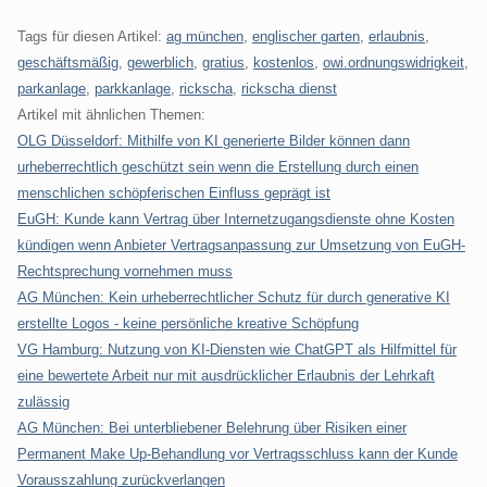
Tags für diesen Artikel:
ag münchen
,
englischer garten
,
erlaubnis
,
geschäftsmäßig
,
gewerblich
,
gratius
,
kostenlos
,
owi.ordnungswidrigkeit
,
parkanlage
,
parkkanlage
,
rickscha
,
rickscha dienst
Artikel mit ähnlichen Themen:
OLG Düsseldorf: Mithilfe von KI generierte Bilder können dann
urheberrechtlich geschützt sein wenn die Erstellung durch einen
menschlichen schöpferischen Einfluss geprägt ist
EuGH: Kunde kann Vertrag über Internetzugangsdienste ohne Kosten
kündigen wenn Anbieter Vertragsanpassung zur Umsetzung von EuGH-
Rechtsprechung vornehmen muss
AG München: Kein urheberrechtlicher Schutz für durch generative KI
erstellte Logos - keine persönliche kreative Schöpfung
VG Hamburg: Nutzung von KI-Diensten wie ChatGPT als Hilfmittel für
eine bewertete Arbeit nur mit ausdrücklicher Erlaubnis der Lehrkaft
zulässig
AG München: Bei unterbliebener Belehrung über Risiken einer
Permanent Make Up-Behandlung vor Vertragsschluss kann der Kunde
Vorausszahlung zurückverlangen