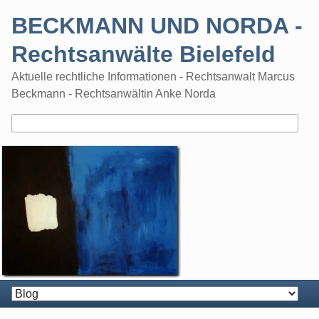
Skip
BECKMANN UND NORDA -
to
content
Rechtsanwälte Bielefeld
Aktuelle rechtliche Informationen - Rechtsanwalt Marcus
Beckmann - Rechtsanwältin Anke Norda