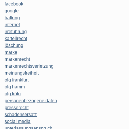
facebook
google
haftung
internet
irreführung
kartellrecht
löschung
marke
markenrecht
markenrechtsverletzung
meinungsfreiheit
olg frankfurt
olg hamm
olg köln
personenbezogene daten
presserecht
schadensersatz
social media
unterlassungsanspruch