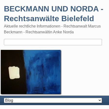
Skip
BECKMANN UND NORDA -
to
content
Rechtsanwälte Bielefeld
Aktuelle rechtliche Informationen - Rechtsanwalt Marcus
Beckmann - Rechtsanwältin Anke Norda