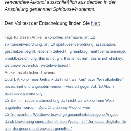
verwendete Alkohol ausschließlich aus der/den in der
Anspielung genannten Spirituose/n stammt.
Den Volltext der Entscheidung finden Sie
hier:
Tags für diesen Artikel:
alkoholfrei
,
alternative
,
art .12
spirituosenverordnung
,
art. 10 spirituosenverordnung
,
assoziation
,
geschützer begriff
,
lebensmittelrecht
,
lg hamburg
,
marktverhaltensregel
,
prouktbezeichnung
,
this is not gin
,
this is not rum
,
this is not whiskey
,
wettbewerbsverstoß
,
wettebwerbsrecht
Artikel mit ähnlichen Themen:
EuGH: Alkoholfreies Getränk darf nicht als "Gin" bzw, "Gin alkoholfrei"
bezeichnet und angeboten werden - Verstoß gegen Art. 10 Abs. 7
Spirituosenverordnung
LG Berlin: Traubensaftmischung darf nicht als alkoholfreier Wein
angeboten werden - Zera Chardonnay Alcohol Free
LG Schweinfurt: Wettbewerbswidrige gesundheitsbezogene Angabe
durch Bewerbung eines alkoholfreien Weins mit "Der ideale Begleiter für
alle, die gesund und bewusst genießen”